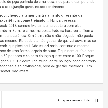
elo de jogo partindo de uma ideia, indo para o campo onde
am e essa junção gerou nosso rendimento.
nico, chegou a temer um tratamento diferente de
 experiência como treinador…
Nunca tive essa
, desde 2013, sempre tive a mesma postura com eles
 também. Sempre a mesma coisa, tudo na hora certa. Tem a
om transparência. Sim é sim, não é não. Jogador não gosta
vras mesmo. Ele pode até não gostar do que vai ouvir, mas se
iz desde que pisei aqui. Não mudei nada, continuo o mesmo
anos de uma forma, depois de outra. É que nem eu falo para
r a 60 por hora e na hora do jogo querer estar a 100. Porque
jogar a 100. Se correu no treino, corre no jogo, caso contrário,
ador não é só profissional, bom de gestão, métodos. Tem
aráter. Não existe.
Chapecoense x Inter