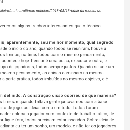
nt
leiro/serie-a/ultimas-noticias/2018/08/13/odair-da-receita-de-
everemos alguns trechos interessantes que o técnico
ingiu, aparentemente, seu melhor momento, qual segredo
esde o início do ano, quando todos se reuniram, houve a
nos treinos, no time, todos com o mesmo pensamento,
acontece hoje. Pensar é uma coisa, executar é outra, e
upo de jogadores, todos sempre juntos. Quando se une um
 o mesmo pensamento, as coisas caminham na mesma
a a parte prática, todos imbuídos no mesmo objetivo, e é
em definido. A construção disso ocorreu de que maneira?
ês times, e quando faltava gente juntávamos com a base.
eito de jogo, as ideias como um todo. Todos foram
inador coloca o jogador num contexto de trabalho tático, de
 fique fora, todos precisam estar inseridos. Sobre ideia de
o adianta eu ter um sonho, um modelo, e não ter os jogadores