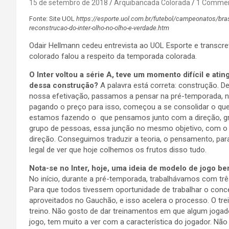
15 de setembro de 2018
Arquibancada Colorada
1 Comme
Fonte: Site UOL
https://esporte.uol.com.br/futebol/campeonatos/brasi
reconstrucao-do-inter-olho-no-olho-e-verdade.htm
Odair Hellmann cedeu entrevista ao UOL Esporte e transcr
colorado falou a respeito da temporada colorada.
O Inter voltou a série A, teve um momento difícil e at
dessa construção?
A palavra está correta: construção. D
nossa efetivação, passamos a pensar na pré-temporada, 
pagando o preço para isso, começou a se consolidar o que 
estamos fazendo o que pensamos junto com a direção, gr
grupo de pessoas, essa junção no mesmo objetivo, com
direção. Conseguimos traduzir a teoria, o pensamento, par
legal de ver que hoje colhemos os frutos disso tudo.
Nota-se no Inter, hoje, uma ideia de modelo de jogo b
No início, durante a pré-temporada, trabalhávamos com tr
Para que todos tivessem oportunidade de trabalhar o conc
aproveitados no Gauchão, e isso acelera o processo. O tre
treino. Não gosto de dar treinamentos em que algum jogador
jogo, tem muito a ver com a característica do jogador. Nã