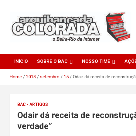
Skip
to
content
O Beira-Rio da Internet
Arquibancada Colorada
INÍCIO
SOBRE O BAC
NOSSO TIME
AÇÕ
Home
2018
setembro
15
Odair dá receita de reconstruçã
BAC - ARTIGOS
Odair dá receita de reconstruçã
verdade”