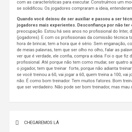
com as características para executar. Construímos um mod
se solidificou. Os jogadores compraram a ideia, entender
Quando você deixou de ser auxiliar e passou a ser téc
jogadores mais experientes. Desconfiança por não ter
preocupação. Estou há seis anos no profissional do Inter
(jogadores). E com os profissionais da comissão técnica
hora de brincar, tem a hora que é sério. Sem enganação, c
de meias palavras, tem que ser olho no olho, falar as pala
ver que é verdade, ele confia, compra a ideia. Foi o que f
profissional. Até porque não tem como mudar, ser quatro 
o jogador, tem que treinar forte, porque não adianta treina
se você treinou a 60, vai jogar a 60, quem treina a 100, vai 
não. É como bom treinador. Tem muitos fatores. Bom trein
que ser verdadeiro. Não pode ser bom treinador, mas mau c
Navegação
CHEGAREMOS LÁ
de