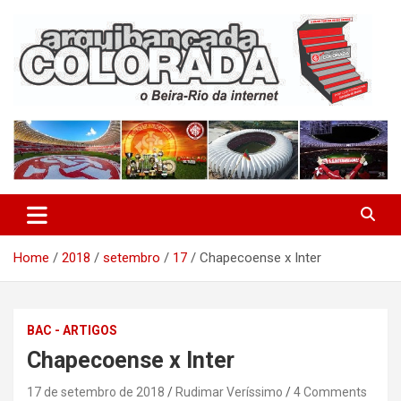
Skip
to
content
O Beira-Rio da Internet
Arquibancada Colorada
Home
2018
setembro
17
Chapecoense x Inter
BAC - ARTIGOS
Chapecoense x Inter
17 de setembro de 2018
Rudimar Veríssimo
4 Comments