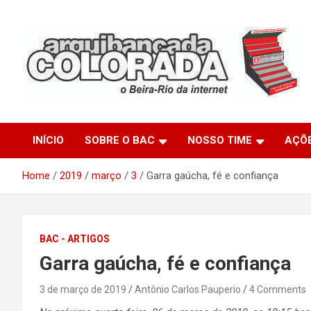
Skip
to
content
O Beira-Rio da Internet
Arquibancada Colorada
INÍCIO
SOBRE O BAC
NOSSO TIME
AÇÕ
Home
2019
março
3
Garra gaúcha, fé e confiança
BAC - ARTIGOS
Garra gaúcha, fé e confiança
3 de março de 2019
Antônio Carlos Pauperio
4 Comments