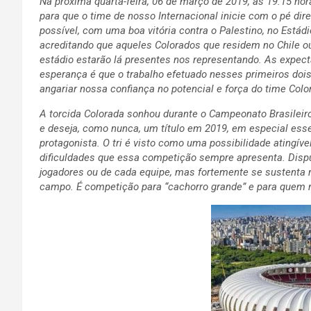
Na próxima quarta-feira, 06 de março de 2019, as 19:15 hor
para que o time de nosso Internacional inicie com o pé di
possível, com uma boa vitória contra o Palestino, no Estád
acreditando que aqueles Colorados que residem no Chile o
estádio estarão lá presentes nos representando. As expec
esperança é que o trabalho efetuado nesses primeiros do
angariar nossa confiança no potencial e força do time Colo
A torcida Colorada sonhou durante o Campeonato Brasileir
e deseja, como nunca, um título em 2019, em especial es
protagonista. O tri é visto como uma possibilidade atingí
dificuldades que essa competição sempre apresenta. Dispu
jogadores ou de cada equipe, mas fortemente se sustenta
campo. É competição para “cachorro grande” e para quem 