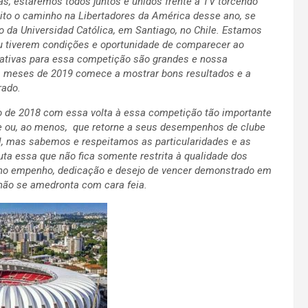
as, estaremos todos juntos e unidos frente a TV torcendo
reito o caminho na Libertadores da América desse ano, se
io da Universidad Católica, em Santiago, no Chile. Estamos
u tiverem condições e oportunidade de comparecer ao
tativas para essa competição são grandes e nossa
is meses de 2019 comece a mostrar bons resultados e a
rado.
o de 2018 com essa volta à essa competição tão importante
se ou, ao menos, que retorne a seus desempenhos de clube
vel, mas sabemos e respeitamos as particularidades e as
ta essa que não fica somente restrita à qualidade dos
 no empenho, dedicação e desejo de vencer demonstrado em
não se amedronta com cara feia.