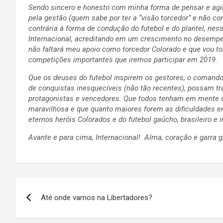
Sendo sincero e honesto com minha forma de pensar e agir,
pela gestão (quem sabe por ter a “visão torcedor” e não co
contrária à forma de condução do futebol e do plantel, ne
Internacional, acreditando em um crescimento no desempe
não faltará meu apoio como torcedor Colorado e que vou 
competições importantes que iremos participar em 2019.
Que os deuses do futebol inspirem os gestores, o comando 
de conquistas inesquecíveis (não tão recentes), possam trans
protagonistas e vencedores. Que todos tenham em mente q
maravilhosa e que quanto maiores forem as dificuldades e
eternos heróis Colorados e do futebol gaúcho, brasileiro e i
Avante e para cima, Internacional! Alma, coração e garra g
Navegação
Até onde vamos na Libertadores?
de