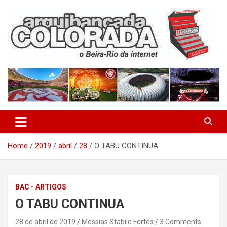
Skip
to
content
O Beira-Rio da Internet
Arquibancada Colorada
Home
2019
abril
28
O TABU CONTINUA
BAC - ARTIGOS
O TABU CONTINUA
28 de abril de 2019
Messias Stabile Fortes
3 Comments