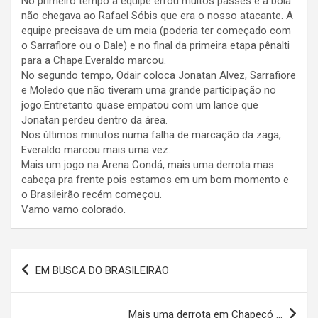
No primeiro tempo a equipe errou muitos passes e a bola
não chegava ao Rafael Sóbis que era o nosso atacante. A
equipe precisava de um meia (poderia ter começado com
o Sarrafiore ou o Dale) e no final da primeira etapa pênalti
para a Chape.Everaldo marcou.
No segundo tempo, Odair coloca Jonatan Alvez, Sarrafiore
e Moledo que não tiveram uma grande participação no
jogo.Entretanto quase empatou com um lance que
Jonatan perdeu dentro da área.
Nos últimos minutos numa falha de marcação da zaga,
Everaldo marcou mais uma vez.
Mais um jogo na Arena Condá, mais uma derrota mas
cabeça pra frente pois estamos em um bom momento e
o Brasileirão recém começou.
Vamo vamo colorado.
Navegação
EM BUSCA DO BRASILEIRÃO
de
Post
Mais uma derrota em Chapecó …