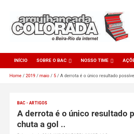
Skip
to
content
O Beira-Rio da Internet
Arquibancada Colorada
INÍCIO
SOBRE O BAC
NOSSO TIME
AÇÕ
Home
2019
maio
5
A derrota é o único resultado possíve
BAC - ARTIGOS
A derrota é o único resultado 
chuta a gol ..