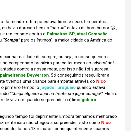
ado do mundo: o tempo estava firme e seco, temperatura
, eu havia dormido bem, a “patroa” estava de bom humor 🙂 ,
guir um empate contra o
Palmeiras-SP
,
atual Campeão
u
“Sampa”
para os íntimos), a maior cidade da América do
 cair na realidade de sempre, ou seja, o nosso querido e
 no campeonato brasileiro parece ter medo do adversário!
vantadas contra a nossa meta, por isso não foi surpresa
 palmeirense Deyverson
. Só conseguimos reequilibrar a
e até tivemos uma chance para empatar através do
Nico
 o primeiro tempo: o
jogador uruguaio
quando estava
zendo
“Chega alguém aqui na frente pra jogar comigo!”
. Ele e o
am de vez em quando surpreender o ótimo
goleiro
 segundo tempo foi deprimente! Embora tenhamos melhorado
lizmente isso não chegou a surpreender, visto que o
Nico
 substituído aos 13 minutos, consequentemente ficamos