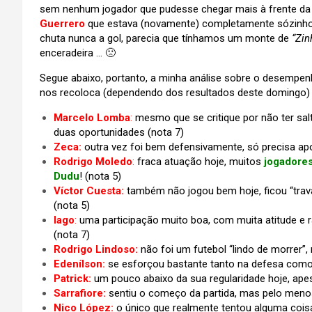
sem nenhum jogador que pudesse chegar mais à frente da á
Guerrero
que estava (novamente) completamente sózinho.
chuta nunca a gol, parecia que tínhamos um monte de
“Zin
enceradeira … 🙁
Segue abaixo, portanto, a minha análise sobre o desempe
nos recoloca (dependendo dos resultados deste domingo)
Marcelo Lomba
:
mesmo que se critique por não ter sa
duas oportunidades (nota 7)
Zeca:
outra vez foi bem defensivamente, só precisa apo
Rodrigo Moledo
:
fraca atuação hoje, muitos
jogadore
Dudu
! (nota 5)
Víctor Cuesta:
também não jogou bem hoje, ficou “trav
(nota 5)
Iago
:
uma participação muito boa, com muita atitude e r
(nota 7)
Rodrigo Lindoso:
não foi um futebol “lindo de morrer”
Edenílson:
se esforçou bastante tanto na defesa como
Patrick:
um pouco abaixo da sua regularidade hoje, ape
Sarrafiore:
sentiu o começo da partida, mas pelo menos
Nico López:
o único que realmente tentou alguma coisa 