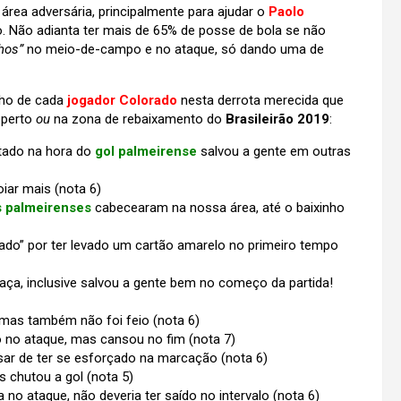
rea adversária, principalmente para ajudar o
Paolo
 Não adianta ter mais de 65% de posse de bola se não
hos”
no meio-de-campo e no ataque, só dando uma de
nho de cada
jogador Colorado
nesta derrota merecida que
 perto
ou
na zona de rebaixamento do
Brasileirão 2019
:
ltado na hora do
gol palmeirense
salvou a gente em outras
iar mais (nota 6)
s palmeirenses
cabecearam na nossa área, até o baixinho
ado” por ter levado um cartão amarelo no primeiro tempo
aça, inclusive salvou a gente bem no começo da partida!
, mas também não foi feio (nota 6)
 no ataque, mas cansou no fim (nota 7)
sar de ter se esforçado na marcação (nota 6)
 chutou a gol (nota 5)
no ataque, não deveria ter saído no intervalo (nota 6)