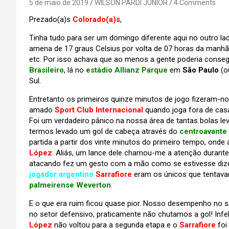
5 de maio de 2019
WILSON PARDI JUNIOR
4 Comments
Prezado(a)s
Colorado(a)s
,
Tinha tudo para ser um domingo diferente aqui no outro l
amena de 17 graus Celsius por volta de 07 horas da manhã
etc. Por isso achava que ao menos a gente poderia conse
Brasileiro
, lá no
estádio Allianz Parque
em
São Paulo
(o
Sul.
Entretanto os primeiros quinze minutos de jogo fizeram-nos
amado
Sport Club Internacional
quando joga fora de casa
Foi um verdadeiro pânico na nossa área de tantas bolas le
termos levado um gol de cabeça através do
centroavante
partida a partir dos vinte minutos do primeiro tempo, ond
López
. Aliás, um lance dele chamou-me a atenção durante
atacando fez um gesto com a mão como se estivesse di
jogador argentino
Sarrafiore
eram os únicos que tentav
palmeirense Weverton
.
E o que era ruim ficou quase pior. Nosso desempenho no
no setor defensivo, praticamente não chutamos a gol! Infe
López
não voltou para a segunda etapa e o
Sarrafiore
foi