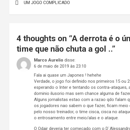
UM JOGO COMPLICADO
de
Post
4 thoughts on “
A derrota é o ú
time que não chuta a gol ..
”
Marco Aurelio
disse:
6 de maio de 2019 às 23:10
Fala ai quase um Japones ! hehehe
Verdade, o jogo foi definido nos primeiros 15 ou
esperando o Inter e tentando os contra-ataques, a
dominio ilusorio mas sem chance alguma de fazer
Alguns jornalistas estao com a razao qdo falam q
os jogadores nao sabem o que fazer, ficam meio q
pelo nosso treinador, o time cisca, cisca no ataq
o entrosamento entre meio/alas e o ataque.
O Odair deveria ter comecado com o D`Alessandro 