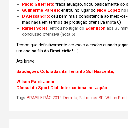
Paolo Guerrero:
fraca atuação, ficou basicamente s
Guilherme Parede:
entrou no lugar do
Nico López
no 
D’Alessandro:
deu bem mais consistência ao meio-de-
mas nada em termos de produção ofensiva
(nota 6)
Rafael Sóbis:
entrou no lugar do
Edenílson
aos 35 min
conclusão ofensiva (nota 5)
Temos que definitivamente ser
mais ousados
quando jogam
um ano na fila do
Brasileirão
! :-
(
Até breve!
Saudações Coloradas da Terra do Sol Nascente,
Wilson Pardi Junior
Cônsul do Sport Club Internacional no Japão
Tags:
BRASILEIRÃO 2019
,
Derrota
,
Palmeiras-SP
,
Wilson Pardi
Navegação