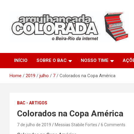
Skip
to
content
O Beira-Rio da Internet
Arquibancada Colorada
INÍCIO
SOBRE O BAC
NOSSO TIME
AÇÕ
Home
2019
julho
7
Colorados na Copa América
BAC - ARTIGOS
Colorados na Copa América
7 de julho de 2019
Messias Stabile Fortes
6 Comments