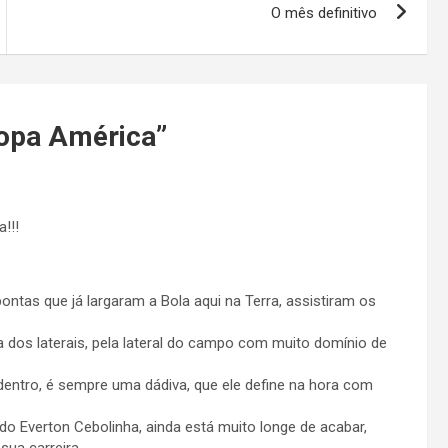
O mês definitivo
opa América
”
!!!
ntas que já largaram a Bola aqui na Terra, assistiram os
a dos laterais, pela lateral do campo com muito domínio de
a dentro, é sempre uma dádiva, que ele define na hora com
do Everton Cebolinha, ainda está muito longe de acabar,
sua carreira.