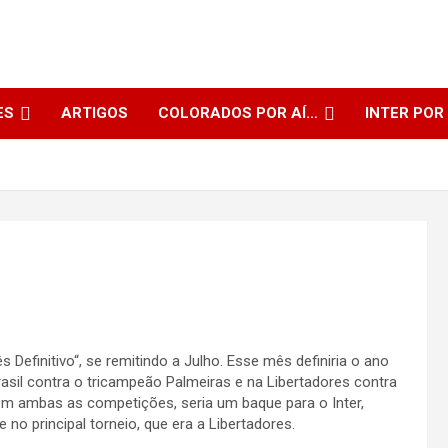
ES
ARTIGOS
COLORADOS POR AÍ…
INTER POR
Definitivo“, se remitindo a Julho. Esse mês definiria o ano
sil contra o tricampeão Palmeiras e na Libertadores contra
m ambas as competições, seria um baque para o Inter,
o principal torneio, que era a Libertadores.