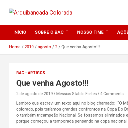
Skip
to
content
O Beira-Rio da Internet
Arquibancada Colorada
INÍCIO
SOBRE O BAC
NOSSO TIME
AÇÕ
Home
2019
agosto
2
Que venha Agosto!!!
BAC - ARTIGOS
Que venha Agosto!!!
2 de agosto de 2019
Messias Stabile Fortes
4 Comments
Lembro que escrevi um texto aqui no blog chamado: ´´O Mês 
colorado, pois teríamos grandes confrontos na Copa Do Bra
o também tricampeão Nacional. Se fossemos eliminados e
porque começou a temporada pensando na copa nacional e n