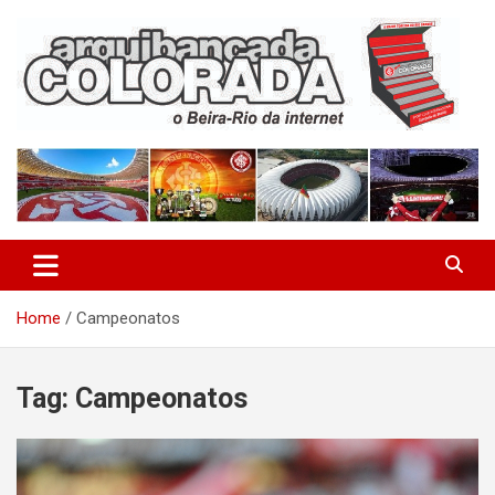
Skip
to
content
O Beira-Rio da Internet
Arquibancada Colorada
Home
Campeonatos
Tag:
Campeonatos