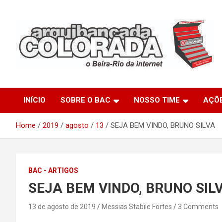
Skip
to
content
O Beira-Rio da Internet
Arquibancada Colorada
INÍCIO
SOBRE O BAC
NOSSO TIME
AÇÕ
Home
2019
agosto
13
SEJA BEM VINDO, BRUNO SILVA
BAC - ARTIGOS
SEJA BEM VINDO, BRUNO SIL
13 de agosto de 2019
Messias Stabile Fortes
3 Comments