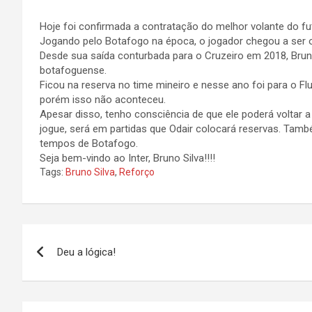
Hoje foi confirmada a contratação do melhor volante do fute
Jogando pelo Botafogo na época, o jogador chegou a ser o
Desde sua saída conturbada para o Cruzeiro em 2018, Brun
botafoguense.
Ficou na reserva no time mineiro e nesse ano foi para o Fl
porém isso não aconteceu.
Apesar disso, tenho consciência de que ele poderá voltar 
jogue, será em partidas que Odair colocará reservas. Tam
tempos de Botafogo.
Seja bem-vindo ao Inter, Bruno Silva!!!!
Tags:
Bruno Silva
,
Reforço
Navegação
Deu a lógica!
de
Post