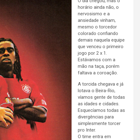
O dia chegou, mas o
horário ainda não, o
nervosismo e a
ansiedade vinham,
mesmo o torcedor
colorado confiando
demais naquela equipe
que venceu o primeiro
jogo por 2 x 1.
Estávamos com a
mão na taça, porém
faltava a coroação.
A torcida chegava e já
lotava o Beira-Rio,
víamos gente de todas
as idades e cidades.
Esquecíamos todas as
divergências para
simplesmente torcer
pro Inter.
O time entra em