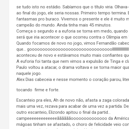
se tudo isto no estádio. Sabíamos que o título viria. Olha
ao final do jogo, ele seria nossas. Primeiro tempo termina
fantasmas pro buraco. Vivemos o presente e ele é muito m
campeão do mundo. Ainda tinha mais 45 minutos.
Começa o segundo e a euforia se torna em medo, quando 
será que iria acontecer o que ocorreu contra o Olímpia em
Quando focamos de novo no jogo, vimos Fernandão cabecea
que… goooooooooooooooooooooooooooooooolllllllllllllllllllllllll
aconteceu de novo e estávamos muito mais confiantes que o
A euforia foi tanta que nem vimos a expulsão de Tinga e cl
Paulo voltou a atacar, o drama voltava e se torna maior qu
naquele jogo.
Alex Dias cabeceia e nesse momento o coração parou, lit
tocando firme e forte.
Escanteio pra eles, Ah de novo não, afasta a zaga colorada
mais uma vez, rezava para acabar de uma vez a partida. D
outro escanteio, Elizondo apitou o final da partid…
campeeeeeeeeeeeeeããããããoooooooooooooo da América
mágoas tinham se afastado, o choro de felicidade veio co