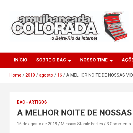
Skip
to
content
O Beira-Rio da Internet
Arquibancada Colorada
INÍCIO
SOBRE O BAC
NOSSO TIME
AÇÕ
Home
2019
agosto
16
A MELHOR NOITE DE NOSSAS VI
BAC - ARTIGOS
A MELHOR NOITE DE NOSSAS
16 de agosto de 2019
Messias Stabile Fortes
3 Comments