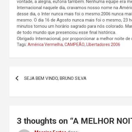
vontade, a alegria, euforia também. Nenhuma equipe era m
Internacional naquele dia, cravamos nosso nome na Améri
desse dia, o Inter nunca mais foi o mesmo.2006 nunca mai
mesmo. O dia 16 de Agosto nunca mais foi o mesmo, 23 h
minutos tornou um horário sagrado para nós colorado. Mar
de todo mundo que presenciou esse final histórica.
Obrigado Internacional, por proporcionar a melhor noite de
Tags:
América Vermelha
,
CAMPEÃO
,
LIbertadores 2006
Navegação
SEJA BEM VINDO, BRUNO SILVA
de
Post
3 thoughts on “
A MELHOR NOI