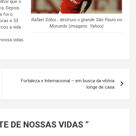
elhor que o
ca. Depois
s foi o
Rafael Sóbis , destruiu o grande São Paulo no
oras e 53
Morumbi (imagens: Yahoo)
cou a vida
 nossa vidas.
Fortaleza x Internacional – em busca da vitória
longe de casa
TE DE NOSSAS VIDAS
”