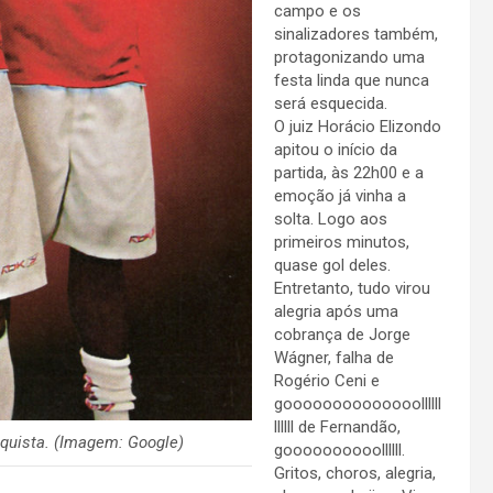
campo e os
sinalizadores também,
protagonizando uma
festa linda que nunca
será esquecida.
O juiz Horácio Elizondo
apitou o início da
partida, às 22h00 e a
emoção já vinha a
solta. Logo aos
primeiros minutos,
quase gol deles.
Entretanto, tudo virou
alegria após uma
cobrança de Jorge
Wágner, falha de
Rogério Ceni e
goooooooooooooollllll
llllll de Fernandão,
nquista. (Imagem: Google)
goooooooooollllll.
Gritos, choros, alegria,