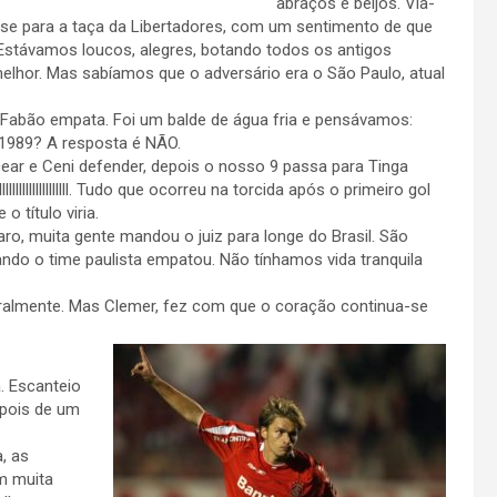
abraços e beijos. Via-
va-se para a taça da Libertadores, com um sentimento de que
. Estávamos loucos, alegres, botando todos os antigos
elhor. Mas sabíamos que o adversário era o São Paulo, atual
Fabão empata. Foi um balde de água fria e pensávamos:
 1989? A resposta é NÃO.
r e Ceni defender, depois o nosso 9 passa para Tinga
lllllllllllllll. Tudo que ocorreu na torcida após o primeiro gol
 título viria.
aro, muita gente mandou o juiz para longe do Brasil. São
ando o time paulista empatou. Não tínhamos vida tranquila
eralmente. Mas Clemer, fez com que o coração continua-se
. Escanteio
epois de um
, as
m muita