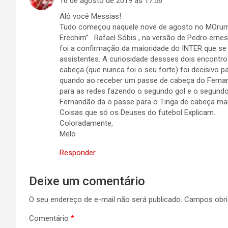
16 de agosto de 2019 às 17:56
Alô você Messias!
Tudo começou naquele nove de agosto no MOrumbi
Erechim” . Rafael Sóbis , na versão de Pedro erne
foi a confirmação da maioridade do INTER que se
assistentes. A curiosidade dessses dois encontro
cabeça (que nuinca foi o seu forte) foi decisivo p
quando ao receber um passe de cabeça do Fernan
para as redes fazendo o segundo gol e o segundo
Fernandão da o passe para o Tinga de cabeça marc
Coisas que só os Deuses do futebol Explicam.
Coloradamente,
Melo
Responder
Deixe um comentário
O seu endereço de e-mail não será publicado.
Campos obri
Comentário
*