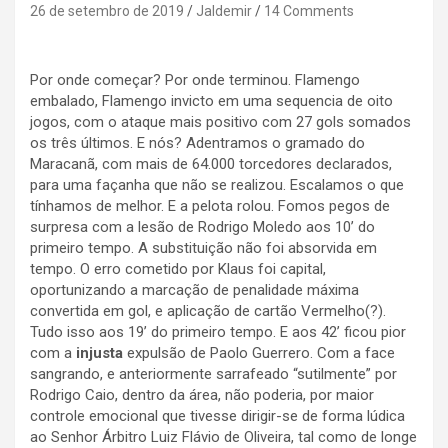
26 de setembro de 2019
Jaldemir
14 Comments
Por onde começar? Por onde terminou. Flamengo
embalado, Flamengo invicto em uma sequencia de oito
jogos, com o ataque mais positivo com 27 gols somados
os três últimos. E nós? Adentramos o gramado do
Maracanã, com mais de 64.000 torcedores declarados,
para uma façanha que não se realizou. Escalamos o que
tínhamos de melhor. E a pelota rolou. Fomos pegos de
surpresa com a lesão de Rodrigo Moledo aos 10’ do
primeiro tempo. A substituição não foi absorvida em
tempo. O erro cometido por Klaus foi capital,
oportunizando a marcação de penalidade máxima
convertida em gol, e aplicação de cartão Vermelho(?).
Tudo isso aos 19’ do primeiro tempo. E aos 42’ ficou pior
com a
injusta
expulsão de Paolo Guerrero. Com a face
sangrando, e anteriormente sarrafeado “sutilmente” por
Rodrigo Caio, dentro da área, não poderia, por maior
controle emocional que tivesse dirigir-se de forma lúdica
ao Senhor Árbitro Luiz Flávio de Oliveira, tal como de longe