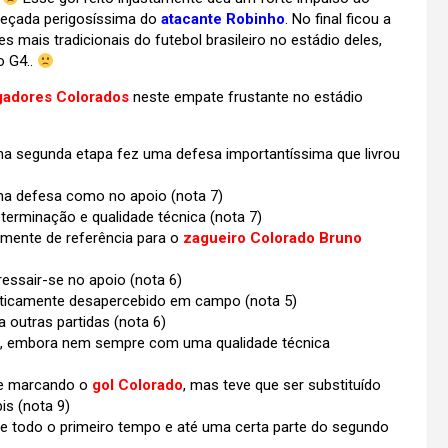
beçada perigosíssima do
atacante Robinho
. No final ficou a
ais tradicionais do futebol brasileiro no estádio deles,
o G4..
gadores Colorados
neste empate frustante no estádio
 na segunda etapa fez uma defesa importantíssima que livrou
na defesa como no apoio (nota 7)
erminação e qualidade técnica (nota 7)
mente de referência para o
zagueiro Colorado Bruno
essair-se no apoio (nota 6)
raticamente desapercebido em campo (nota 5)
outras partidas (nota 6)
, embora nem sempre com uma qualidade técnica
ive marcando o
gol Colorado
, mas teve que ser substituído
is (nota 9)
nte todo o primeiro tempo e até uma certa parte do segundo