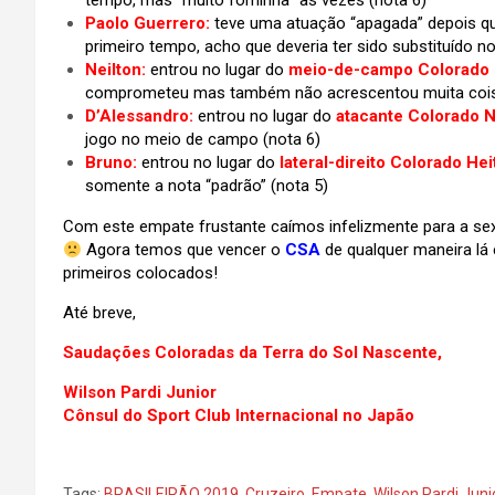
tempo, mas “muito fominha” às vezes (nota 6)
Paolo Guerrero:
teve uma atuação “apagada” depois que
primeiro tempo, acho que deveria ter sido substituído 
Neilton:
entrou no lugar do
meio-de-campo Colorado
comprometeu mas também não acrescentou muita cois
D’Alessandro:
entrou no lugar do
atacante Colorado 
jogo no meio de campo (nota 6)
Bruno:
entrou no lugar do
lateral-direito Colorado Hei
somente a nota “padrão” (nota 5)
Com este empate frustante caímos infelizmente para a sex
Agora temos que vencer o
CSA
de qualquer maneira l
primeiros colocados!
Até breve,
Saudações Coloradas da Terra do Sol Nascente,
Wilson Pardi Junior
Cônsul do Sport Club Internacional no Japão
Tags:
BRASILEIRÃO 2019
,
Cruzeiro
,
Empate
,
Wilson Pardi Juni