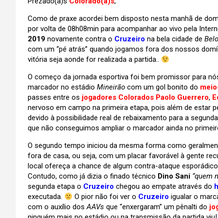
Prezado(a)s
Colorado(a)s
,
Como de praxe acordei bem disposto nesta manhã de domin
por volta de 08h08min para acompanhar ao vivo pela Int
2019
novamente contra o
Cruzeiro
na bela cidade de
Belo
com um “pé atrás” quando jogamos fora dos nossos domí
vitória seja aonde for realizada a partida..
O começo da jornada esportiva foi bem promissor para nó
marcador no estádio
Mineirão
com um gol bonito do
meio
passes entre os
jogadores Colorados Paolo Guerrero
,
E
nervoso em campo na primeira etapa, pois além de estar 
devido à possibilidade real de rebaixamento para a segunda
que não conseguimos ampliar o marcador ainda no primei
O segundo tempo iniciou da mesma forma como geralmen
fora de casa, ou seja, com um placar favorável à gente r
local ofereça a chance de algum contra-ataque esporádico 
Contudo, como já dizia o finado técnico
Dino Sani
“quem n
segunda etapa o
Cruzeiro
chegou ao empate através do
h
executada.
O pior não foi ver o
Cruzeiro
igualar o marc
com o auxílio dos
AAVs
que “enxergaram” um pênalti do
jo
ninguém mais
no estádio ou na transmissão da partida viu