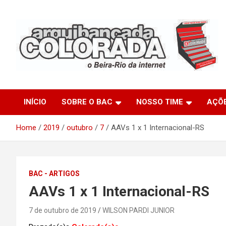
Skip
to
content
O Beira-Rio da Internet
Arquibancada Colorada
INÍCIO
SOBRE O BAC
NOSSO TIME
AÇÕ
Home
2019
outubro
7
AAVs 1 x 1 Internacional-RS
BAC - ARTIGOS
AAVs 1 x 1 Internacional-RS
7 de outubro de 2019
WILSON PARDI JUNIOR