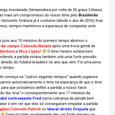
go ensolarado (temperatura por volta de 26 graus Celsius)
ernet mais um compromisso do nosso time pelo
Brasileirão
 Horizonte
. Embora já é costume (desde o ano de 2016) ficar
nios, sempre mantemos a esperança de conquistar uma
s pois aos 10 minutos do primeiro tempo abrimos o
-de-campo Colorado Nonato
após uma troca genial de
denílson
e
Nico López
!
O time mineiro estava bem
perdendo a partida estava também sob uma forte pressão
 divisão do futebol brasileiro no ano que vem. Foi uma pena
ro tempo…
te começa os “outros segundo tempos” quando jogamos
ecuamos automaticamente o time na esperança de que o time
para que possamos definir a partida a nosso favor.
ão faz, leva”
e consequentemente aos 17 minutos da
ábil centroavante Fred
numa cobrança de pênalti bem
ador e sim ver que eles só conseguiram empatar a partida
gador Colorado Patrick
no
lateral-direito Orejuela
que
!
Esse gol feito injustamente deu um forte impulso ao