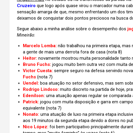
Cruzeiro
que logo após quase virou o marcador numa ca
sensação amarga de que, mesmo enfrentando um dos times m
deixamos de conquistar dois pontos preciosos na busca d
Segue abaixo a minha análise sobre o desempenho dos
jo
Mineirão
:
Marcelo Lomba:
não trabalhou na primeira etapa, mas
a gente de mais uma derrota fora de casa (nota 8)
Heitor:
novamente mostrou muita personalidade tanto 
Bruno Fuchs:
jogou muito bem outra vez com muita det
Victor Cuesta:
sempre seguro na defesa servindo nova
Fuchs
(nota 7)
Uendel:
boa atuação no setor defensivo, mas sem sobr
Rodrigo Lindoso:
muito discreto na partida de hoje, p
Edenílson:
uma atuação apenas regular se comparada a 
Patrick:
jogou com muita disposição e garra em campo
equivalente (nota 7)
Nonato:
uma atuação de luxo na primeira etapa inclus
aos 19 minutos da segunda etapa devido a dores no pub
Nico López:
foi bem participativo principalmente dura