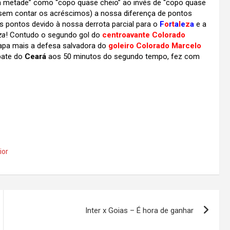
la metade” como “copo quase cheio” ao invés de “copo quase
 (sem contar os acréscimos) a nossa diferença de pontos
s pontos devido à nossa derrota parcial para o
F
o
r
t
a
l
e
z
a
e a
za
! Contudo o segundo gol do
centroavante Colorado
apa mais a defesa salvadora do
goleiro Colorado Marcelo
pate do
Ceará
aos 50 minutos do segundo tempo, fez com
ior
Inter x Goias – É hora de ganhar