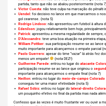
partida, tanto que não se abalou posteriormente (nota 7
Victor Cuesta:
não teve culpa na marcação do pênalti 
Uendel:
foi decisivo no lance em que marcarmos o nos
gol cearense.. (nota 5)
Rodrigo Lindoso:
não apresentou um futebol à altura d
Edenílson:
jogou relativamente bem hoje, principalment
Patrick:
apresentou a mesma regularidade de sempre, ou 
D’Alessandro:
teve uma boa atuação na primeira etapa
William Pottker:
sua participação resume-se ao lance 
muito importante para alcançarmos o empate parcial (n
Paolo Guerrero:
apesar do time “vazar” lá atrás fez d
menos um empate!
(nota DEZ!)
Guilherme Parede:
entrou no lugar do
atacante Color
participação resume-se ao lance que originou o
segund
importante para alcançarmos o empate final (nota 7)
Neilton:
entrou no lugar do
meio-de-campo Colorado 
conseguiu ter uma maior efetividade (nota 5)
Rafael Sóbis:
entrou no lugar do
lateral-direito Color
um pouquinho efetivo no final da partida mas nada além
Confesso que às vezes é muito frustante ver ou ouvir a m