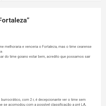
Fortaleza
”
ime melhoraria e venceria o Fortaleza, mas o time cearense
e.
sar do time goiano estar bem, acredito que possamos sair
e burrocrático, com 2 r, é decepcionante ver o time sem
ime se acomodou com a possível classificação a pré LA,