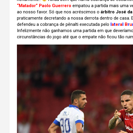
“Matador” Paolo Guerrero
empatou a partida mais uma ve
ao nosso favor. Só que nos acréscimos o
árbitro José da
praticamente decretando a nossa derrota dentro de casa. 
defendeu a cobrança de pênalti executada pelo
l
a
t
e
r
a
l
B
r
u
Infelizmente não ganhamos uma partida em que deveríamos 
circunstâncias do jogo até que o empate não ficou tão rui