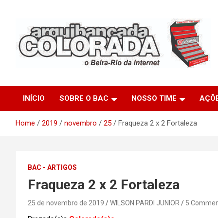
Skip
to
content
O Beira-Rio da Internet
Arquibancada Colorada
INÍCIO
SOBRE O BAC
NOSSO TIME
AÇÕ
Home
2019
novembro
25
Fraqueza 2 x 2 Fortaleza
BAC - ARTIGOS
Fraqueza 2 x 2 Fortaleza
25 de novembro de 2019
WILSON PARDI JUNIOR
5 Commen