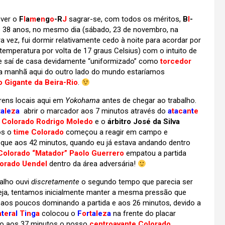
 ver o
F
l
a
m
e
n
g
o
-R
J
sagrar-se, com todos os méritos,
B
I
-
 38 anos, no mesmo dia (sábado, 23 de novembro, na
a vez, fui dormir relativamente cedo à noite para acordar por
emperatura por volta de 17 graus Celsius) com o intuito de
e saí de casa devidamente “uniformizado” como
torcedor
da manhã aqui do outro lado do mundo estaríamos
o Gigante da Beira-Rio
.
trens locais aqui em
Yokohama
antes de chegar ao trabalho.
t
a
l
e
z
a
abrir o marcador aos 7 minutos através do
a
t
a
c
a
n
t
e
 Colorado Rodrigo Moledo
e o
árbitro José da Silva
os o
time Colorado
começou a reagir em campo e
 que aos 42 minutos, quando eu já estava andando dentro
Colorado “Matador” Paolo Guerrero
empatou a partida
lorado Uendel
dentro da área adversária!
alho ouvi
discretamente
o segundo tempo que parecia ser
 seja, tentamos inicialmente manter a mesma pressão que
 aos poucos dominando a partida e aos 26 minutos, devido a
a
t
e
r
a
l
T
i
n
g
a
colocou o
F
o
r
t
a
l
e
z
a
na frente do placar
o aos 37 minutos o nosso
centroavante Colorado