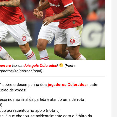
errero
fez os
dois gols Colorados
!
(Fonte:
/photos/scinternacional)
ise” sobre o desempenho dos
jogadores Colorados
neste
inião de vocês:
réscimos ao final da partida evitando uma derrota
9)
uco acrescentou no apoio (nota 5)
nse já que chocou-se acidentalmente com o árbitro da