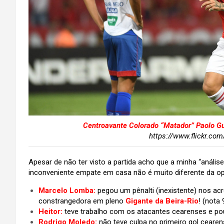
Centroavante Colorado “Matador” Paolo Gu
https://www.flickr.com
Apesar de não ter visto a partida acho que a minha “anál
inconveniente empate em casa não é muito diferente da op
Marcelo Lomba:
pegou um pênalti (inexistente) nos ac
constrangedora em pleno
Gigante da Beira-Rio
!
(nota 
Heitor:
teve trabalho com os atacantes cearenses e po
Rodrigo Moledo:
não teve culpa no primeiro gol ceare