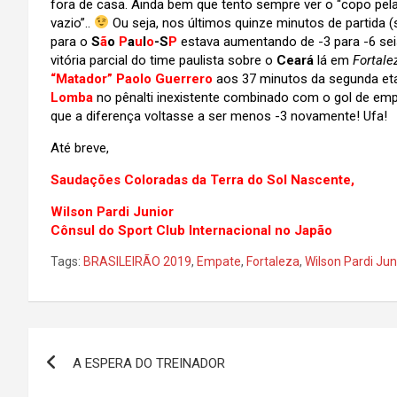
fora de casa. Ainda bem que tento sempre ver o “copo pe
vazio”..
Ou seja, nos últimos quinze minutos de partida
para o
S
ã
o
P
a
u
l
o
-S
P
estava aumentando de -3 para -6 sei
vitória parcial do time paulista sobre o
Ceará
lá em
Fortale
“Matador” Paolo Guerrero
aos 37 minutos da segunda et
Lomba
no pênalti inexistente combinado com o gol de em
que a diferença voltasse a ser menos -3 novamente! Ufa!
Até breve,
Saudações Coloradas da Terra do Sol Nascente,
Wilson Pardi Junior
Cônsul do Sport Club Internacional no Japão
Tags:
BRASILEIRÃO 2019
,
Empate
,
Fortaleza
,
Wilson Pardi Jun
Navegação
A ESPERA DO TREINADOR
de