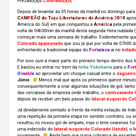
Prezado(a)s
Colorado(a)s
,
Depois de levantar às 05 horas da manhã no domingo para
C
A
M
P
E
Ã
O d
a
T
a
ç
a
L
i
b
e
r
t
a
d
o
r
e
s
d
a
A
m
é
r
i
c
a
2
0
1
9
após
América do Sul) em que conquistou a
A
m
é
r
i
c
a
pela primeir
volta de 04h30min da manhã desta segunda-feira nublada (t
começar mais uma semana de trabalho. Evidentemente qu
Colorado apaixonado
que sou já que por volta de 07h00 
enfrentando a tradicional equipe do
F
o
r
t
a
l
e
z
a
aí no
estádi
Por isso ouvi a maior parte do primeiro tempo dentro dos 
E bastou eu entrar no trem da
linha Yokohama
para o
F
o
r
O
s
v
a
l
d
o
ao aproveitar um choque casual entre o
zagueiro
Júnio
..
Menos mal que após os primeiros quinze minut
consequentemente a criar algumas situações de gol, tanto
das cercanias da empresa onde trabalho, o
centroavante 
depois de receber um belo passe do
lateral-esquerdo Co
Já devidamente sentado à frente da minha estação de trab
uma repetição da primeira etapa no sentido contrário, ou
resultou no nosso gol de empate, mas o time cearense foi
uma indecisão do
lateral-esquerdo Colorado Uendel
, o
l
novamente..
Ainda bem que numa cobrança de escantei