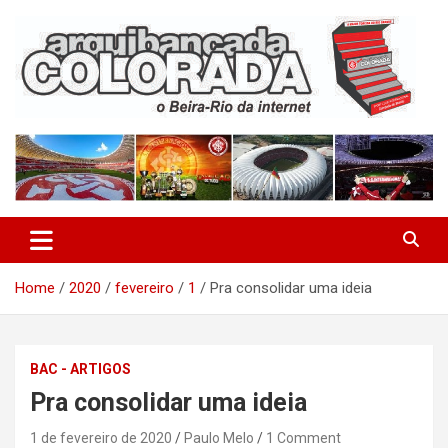
Skip
to
content
O Beira-Rio da Internet
Arquibancada Colorada
Home
2020
fevereiro
1
Pra consolidar uma ideia
BAC - ARTIGOS
Pra consolidar uma ideia
1 de fevereiro de 2020
Paulo Melo
1 Comment