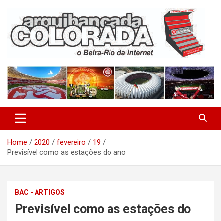
Skip
to
content
O Beira-Rio da Internet
Arquibancada Colorada
Home
2020
fevereiro
19
Previsível como as estações do ano
BAC - ARTIGOS
Previsível como as estações do