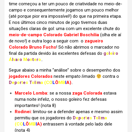
time começou a ter um pouco de criatividade no meio-de-
campo e consequentemente jogamos um pouco melhor
(até porque pior era impossível!) do que na primeira etapa.
E nos últimos cinco minutos de jogo tivemos duas
situações claras de gol: uma com um excelente chute do
meio-de-campo Colorado Gabriel Boschilia
(olha ele aí
de novo!) e outra logo a seguir com o
zagueiro
Colorado Bruno Fuchs
! Só não abrimos o marcador no
final da partida devido às excelentes defesas do
g
o
l
e
i
r
o
Á
l
v
a
r
o
M
o
n
t
e
r
o
..
Segue abaixo a minha “análise” sobre o desempenho dos
jogadores Colorados
neste empa
to lima
do
contra o
D
e
p
o
r
t
e
s
T
o
l
i
m
a
(CO
L
Ô
MB
I
A)
..
Marcelo Lomba:
se a nossa
zaga Colorada
estava
numa noite infeliz, o nosso goleiro fez defesas
importantes! (nota 8)
Rodinei:
limitou-se a defender apenas e mesmo assim
permitiu que os jogadores do
D
e
p
o
r
t
e
s
T
o
l
i
m
a
(CO
L
Ô
MB
I
A)
entrassem à vontade pelo lado dele
(nota 4)