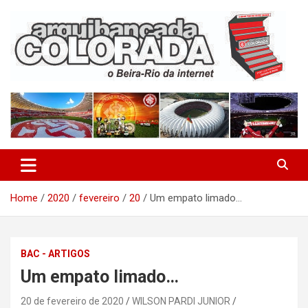
Skip
to
content
O Beira-Rio da Internet
Arquibancada Colorada
Home
2020
fevereiro
20
Um empato limado…
BAC - ARTIGOS
Um empato limado…
20 de fevereiro de 2020
WILSON PARDI JUNIOR