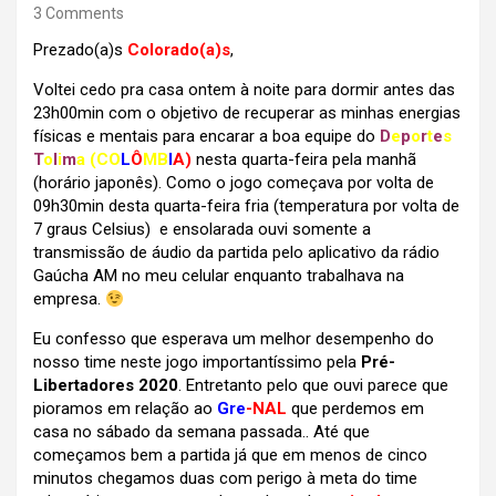
3 Comments
Prezado(a)s
Colorado(a)s
,
Voltei cedo pra casa ontem à noite para dormir antes das
23h00min com o objetivo de recuperar as minhas energias
físicas e mentais para encarar
a boa equipe do
D
e
p
o
r
t
e
s
T
o
l
i
m
a
(CO
L
Ô
MB
I
A)
nesta quarta-feira pela manhã
(horário japonês). Como o jogo começava por volta de
09h30min desta quarta-feira fria (temperatura por volta de
7 graus Celsius) e ensolarada ouvi somente a
transmissão de áudio da partida pelo aplicativo da rádio
Gaúcha AM no meu celular enquanto trabalhava na
empresa.
Eu confesso que esperava um melhor desempenho do
nosso time neste jogo importantíssimo pela
Pré-
Libertadores 2020
. Entretanto pelo que ouvi parece que
pioramos em relação ao
Gre
-NAL
que perdemos em
casa no sábado da semana passada.. Até que
começamos bem a partida já que em menos de cinco
minutos chegamos duas com perigo à meta do time