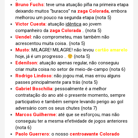
Bruno Fuchs:
teve uma atuação pífia na primeira etapa
deixando muitos “buracos” na
zaga
Colorada
, embora
melhorou um pouco na segunda etapa
(nota 5)
Victor Cuesta:
atuação
idêntica
ao jovem
companheiro da
zaga Colorada
.. (nota 5)
Uendel:
não comprometeu, mas também não
acrescentou muita coisa.. (nota 5)
Musto:
MILAGRE! MILAGRE! não levou
cartão amarelo
hoje, já é um progresso ..
(nota 5)
Edenílson:
atuação apenas regular, não conseguiu
criar muita coisa no setor de meio-de-campo
(nota 6)
Rodrigo Lindoso:
não jogou mal, mas errou alguns
passes principalmente para trás (nota 5)
Gabriel Boschilia:
pessoalmente é a melhor
contratação do ano até o presente momento, sempre
participativo e também sempre levando perigo ao gol
adversário com os seus chutes
(nota 7)
Marcos Guilherme:
até que se esforçou, mas não
conseguiu ter a mesma efetividade de jogos anteriores
(nota 6)
Paolo Guerrero:
o nosso
centroavante Colorado