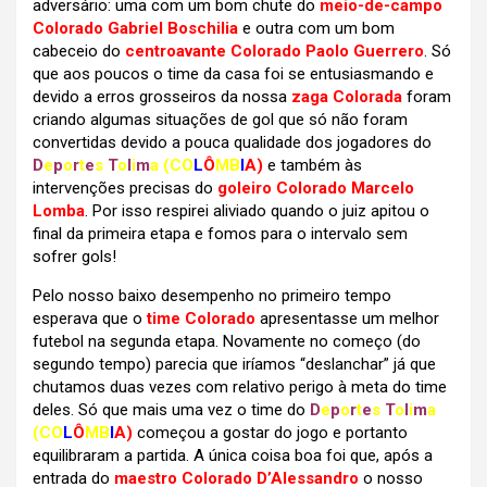
adversário: uma com um bom chute do
meio-de-campo
Colorado Gabriel Boschilia
e outra com um bom
cabeceio do
centroavante Colorado Paolo Guerrero
. Só
que aos poucos o time da casa foi se entusiasmando e
devido a erros grosseiros da nossa
zaga Colorada
foram
criando algumas situações de gol que só não foram
convertidas devido a pouca qualidade dos jogadores do
D
e
p
o
r
t
e
s
T
o
l
i
m
a
(CO
L
Ô
MB
I
A)
e também às
intervenções precisas do
goleiro Colorado Marcelo
Lomba
. Por isso respirei aliviado quando o juiz apitou o
final da primeira etapa e fomos para o intervalo sem
sofrer gols!
Pelo nosso baixo desempenho no primeiro tempo
esperava que o
time Colorado
apresentasse um melhor
futebol na segunda etapa. Novamente no começo (do
segundo tempo) parecia que iríamos “deslanchar” já que
chutamos duas vezes com relativo perigo à meta do time
deles. Só que mais uma vez o time do
D
e
p
o
r
t
e
s
T
o
l
i
m
a
(CO
L
Ô
MB
I
A)
começou a gostar do jogo e portanto
equilibraram a partida. A única coisa boa foi que, após a
entrada do
maestro Colorado
D’Alessandro
o nosso