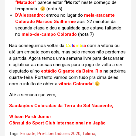
“Matador”
parece estar
“Morto”
neste começo de
temporada..
(nota 5)
D’Alessandro:
entrou no lugar do
meia-atacante
Colorado Marcos Guilherme
aos 22 minutos da
segunda etapa e deu a qualidade que estava faltando
no
meio-de-campo Colorado
(nota 7)
Não conseguimos voltar da
Co
l
ô
mb
i
a
com a vitória ou
até um empate com gols, mas pelo menos não perdemos
a partida. Agora temos uma semana livre para descansar
e aglutinar as nossas energias para o jogo de volta a ser
disputado aí no
estádio Gigante da Beira-Rio
na próxima
quarta-feira. Portanto vamos com tudo pra cima deles
com o intuíto de obter a
vitória Colorada
!
Até a semana que vem,
Saudações Coloradas da Terra do Sol Nascente,
Wilson Pardi Junior
Cônsul do Sport Club Internacional no Japão
Tags:
Empate
,
Pré-Libertadores 2020
,
Tolima
,