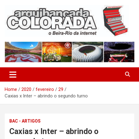
Skip
to
content
O Beira-Rio da Internet
Arquibancada Colorada
Home
2020
fevereiro
29
Caxias x Inter – abrindo o segundo turno
BAC - ARTIGOS
Caxias x Inter – abrindo o