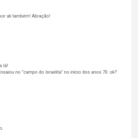
or ali também! Abração!
 lá!
saiou no “campo do Israelita” no início dos anos 70. ok?
o.