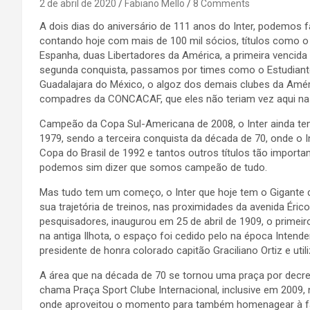
2 de abril de 2020
Fabiano Mello
8 Comments
A dois dias do aniversário de 111 anos do Inter, podemos 
contando hoje com mais de 100 mil sócios, títulos como o 
Espanha, duas Libertadores da América, a primeira vencida
segunda conquista, passamos por times como o Estudiante
Guadalajara do México, o algoz dos demais clubes da Amér
compadres da CONCACAF, que eles não teriam vez aqui 
Campeão da Copa Sul-Americana de 2008, o Inter ainda tem 
1979, sendo a terceira conquista da década de 70, onde o 
Copa do Brasil de 1992 e tantos outros títulos tão importa
podemos sim dizer que somos campeão de tudo.
Mas tudo tem um começo, o Inter que hoje tem o Gigante da
sua trajetória de treinos, nas proximidades da avenida Éri
pesquisadores, inaugurou em 25 de abril de 1909, o primei
na antiga Ilhota, o espaço foi cedido pelo na época Intend
presidente de honra colorado capitão Graciliano Ortiz e uti
A área que na década de 70 se tornou uma praça por decreto
chama Praça Sport Clube Internacional, inclusive em 2009
onde aproveitou o momento para também homenagear à fam