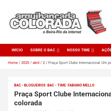
Skip
to
content
O Beira-Rio da Internet
Arquibancada Colorada
INÍCIO
SOBRE O BAC
NOSSO TIME
AÇÕ
Home
2020
abril
2
Praça Sport Clube Internacional: Um p
BAC - BLOGUEIROS
BAC - TIME
FABIANO MELLO
Praça Sport Clube Internaciona
colorada