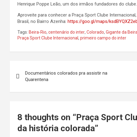
Henrique Poppe Leão, um dos irmãos fundadores do clube.
Aproveite para conhecer a Praça Sport Clube Internacional,
Brasil, no Bairro Azenha:
https://goo.gl/maps/ksdBYQXZ2
Tags:
Beira-Rio
,
centenário do inter
,
Colorado
,
Gigante da Beira
Praça Sport Clube Internacional
,
primeiro campo do inter
Navegação
Documentários colorados pra assistir na
de
Quarentena
Post
8 thoughts on “
Praça Sport Cl
da história colorada
”