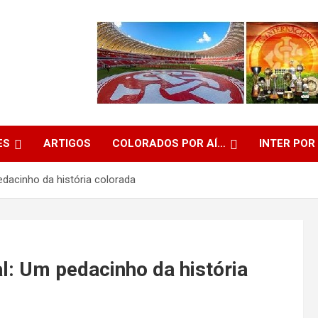
ES
ARTIGOS
COLORADOS POR AÍ…
INTER POR
edacinho da história colorada
l: Um pedacinho da história