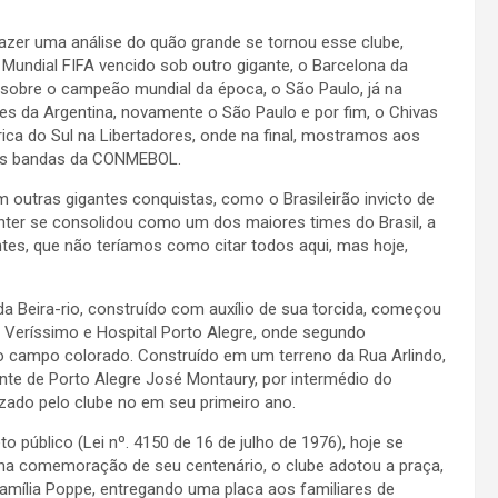
fazer uma análise do quão grande se tornou esse clube,
Mundial FIFA vencido sob outro gigante, o Barcelona da
 sobre o campeão mundial da época, o São Paulo, já na
s da Argentina, novamente o São Paulo e por fim, o Chivas
ica do Sul na Libertadores, onde na final, mostramos aos
nas bandas da CONMEBOL.
outras gigantes conquistas, como o Brasileirão invicto de
Inter se consolidou como um dos maiores times do Brasil, a
ntes, que não teríamos como citar todos aqui, mas hoje,
 Beira-rio, construído com auxílio de sua torcida, começou
co Veríssimo e Hospital Porto Alegre, onde segundo
ro campo colorado. Construído em um terreno da Rua Arlindo,
ente de Porto Alegre José Montaury, por intermédio do
lizado pelo clube no em seu primeiro ano.
 público (Lei nº. 4150 de 16 de julho de 1976), hoje se
, na comemoração de seu centenário, o clube adotou a praça,
ília Poppe, entregando uma placa aos familiares de