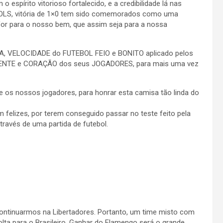
 espírito vitorioso fortalecido, e a credibilidade lá nas
OLS, vitória de 1×0 tem sido comemorados como uma
 for para o nosso bem, que assim seja para a nossa
A, VELOCIDADE do FUTEBOL FEIO e BONITO aplicado pelos
 MENTE e CORAÇÃO dos seus JOGADORES, para mais uma vez
os nossos jogadores, para honrar esta camisa tão linda do
 felizes, por terem conseguido passar no teste feito pela
través de uma partida de futebol.
continuarmos na Libertadores. Portanto, um time misto com
volta para o Brasileiro. Ganhar do Flamengo será o grande