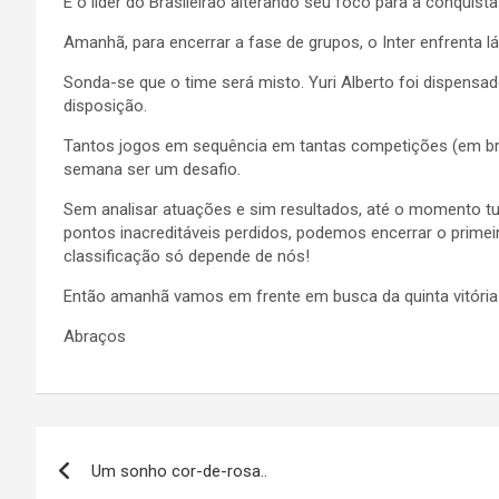
É o líder do Brasileirão alterando seu foco para a conquist
Amanhã, para encerrar a fase de grupos, o Inter enfrenta lá
Sonda-se que o time será misto. Yuri Alberto foi dispensa
disposição.
Tantos jogos em sequência em tantas competições (em b
semana ser um desafio.
Sem analisar atuações e sim resultados, até o momento t
pontos inacreditáveis perdidos, podemos encerrar o primeiro
classificação só depende de nós!
Então amanhã vamos em frente em busca da quinta vitória
Abraços
Navegação
Um sonho cor-de-rosa..
de