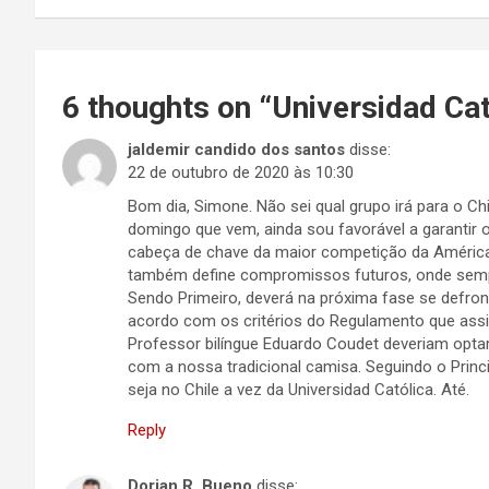
Post
6 thoughts on “
Universidad Cat
jaldemir candido dos santos
disse:
22 de outubro de 2020 às 10:30
Bom dia, Simone. Não sei qual grupo irá para o 
domingo que vem, ainda sou favorável a garantir o 
cabeça de chave da maior competição da Améric
também define compromissos futuros, onde sempr
Sendo Primeiro, deverá na próxima fase se defro
acordo com os critérios do Regulamento que assi
Professor bilíngue Eduardo Coudet deveriam optar
com a nossa tradicional camisa. Seguindo o Princi
seja no Chile a vez da Universidad Católica. Até.
Reply
Dorian R. Bueno
disse: