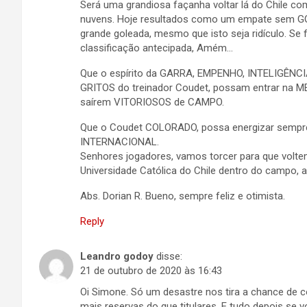
Será uma grandiosa façanha voltar lá do Chile com o
nuvens. Hoje resultados como um empate sem G
grande goleada, mesmo que isto seja ridículo. Se
classificação antecipada, Amém…
Que o espírito da GARRA, EMPENHO, INTELIGÊNCI
GRITOS do treinador Coudet, possam entrar na
saírem VITORIOSOS de CAMPO.
Que o Coudet COLORADO, possa energizar sempre 
INTERNACIONAL.
Senhores jogadores, vamos torcer para que voltem
Universidade Católica do Chile dentro do campo, a
Abs. Dorian R. Bueno, sempre feliz e otimista.
Reply
Leandro godoy
disse:
21 de outubro de 2020 às 16:43
Oi Simone. Só um desastre nos tira a chance de 
mais reservas do que titulares. E tudo depois se 