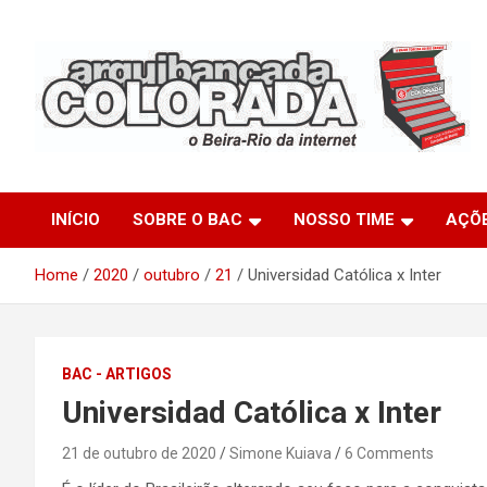
Skip
to
content
O Beira-Rio da Internet
Arquibancada Colorada
INÍCIO
SOBRE O BAC
NOSSO TIME
AÇÕ
Home
2020
outubro
21
Universidad Católica x Inter
BAC - ARTIGOS
Universidad Católica x Inter
21 de outubro de 2020
Simone Kuiava
6 Comments