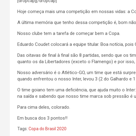
[dropcap][/dropcap]
Hoje começa mais uma competição em nossas vidas: a Cop
A última memória que tenho dessa competição é, bom não 
Nosso clube tem a tarefa de começar bem a Copa.
Eduardo Coudet colocará a equipe titular. Boa notícia, p
Das oitavas de final à final são 8 partidas, sendo que os 
quanto os da Libertadores (exceto o Flamengo) e por iss
Nosso adversário é o Atlético-GO, um time que está surpr
quando enfrentou o nosso Inter, levou 3 (2 do Galhardo e 1 
O time goiano tem uma deficiência, que ajuda muito o Inter:
na saída e sabendo que nosso time marca sob pressão é 
Para cima deles, colorado.
Em busca dos 3 pontos!!
Tags:
Copa do Brasil 2020