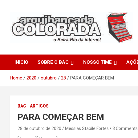
Skip
to
content
O Beira-Rio da Internet
Arquibancada Colorada
INÍCIO
SOBRE O BAC
NOSSO TIME
AÇÕ
Home
2020
outubro
28
PARA COMEÇAR BEM
BAC - ARTIGOS
PARA COMEÇAR BEM
28 de outubro de 2020
Messias Stabile Fortes
3 Comments