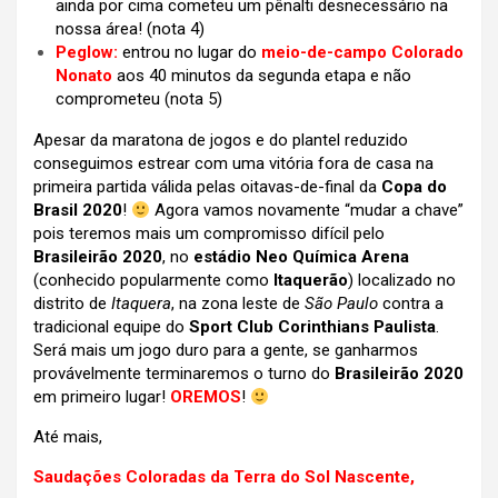
ainda por cima cometeu um pênalti desnecessário na
nossa área! (nota 4)
Peglow:
entrou no lugar do
meio-de-campo Colorado
Nonato
aos 40 minutos da segunda etapa e não
comprometeu (nota 5)
Apesar da maratona de jogos e do plantel reduzido
conseguimos estrear com uma vitória fora de casa na
primeira partida válida pelas oitavas-de-final da
Copa do
Brasil 2020
!
Agora vamos novamente “mudar a chave”
pois teremos mais um compromisso difícil pelo
Brasileirão 2020
, no
estádio Neo Química Arena
(conhecido popularmente como
Itaquerão
) localizado no
distrito de
Itaquera
, na zona leste de
São Paulo
contra a
tradicional equipe do
Sport Club Corinthians Paulista
.
Será mais um jogo duro para a gente, se ganharmos
provávelmente terminaremos o turno do
Brasileirão 2020
em primeiro lugar!
OREMOS
!
Até mais,
Saudações Coloradas da Terra do Sol Nascente,