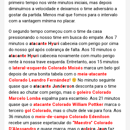
primeiro tempo nos vinte minutos iniciais, mas depois
diminuímos a velocidade e deixamos o time adversário a
gostar da partida. Menos mal que fomos para o intervalo
com a vantagem mínima no placar.
O segundo tempo começou com o time da casa
pressionando o nosso time em busca do empate. Aos 7
minutos o
a
t
a
c
a
n
t
e
H
y
u
r
i
cabeceia com perigo por cima
do nosso gol após cobrança de falta. Aos 10 minutos o
a
t
a
c
a
n
t
e
H
y
u
r
i
cabeceia novamente com muito perigo
rente à nossa trave esquerda. Entretanto, aos 15 minutos
o
lateral-esquerdo Colorado Moisés
marca um belo gol
depois de uma bonita tabela com o
meia-atacante
Colorado Leandro Fernández
!
No minuto seguinte
quase que o
a
t
a
c
a
n
t
e
J
a
n
d
e
r
s
o
n
desconta para o time
deles ao chutar com perigo, mas o
goleiro Colorado
Marcelo Lomba
espalma para escanteio. Aos 21 minutos
quase que o
atacante Colorado William Pottker
marca o
terceiro
gol Colorado
, mas o chute dele vai para fora. Aos
36 minutos o
meio-de-campo Colorado Edenílson
recebe um passe espetacular do
“Maestro” Colorado
D’Alessandro
e quase marca, mas o
g
o
l
e
i
r
o
J
e
a
n
faz