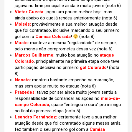
jogava no time principal e ainda é muito jovem (nota 6)
Víctor Cuesta:
jogou um pouco melhor hoje, mas
ainda abaixo do que já rendeu anteriormente (nota 6)
Moisés:
provávelmente a sua melhor a
tuação desde
que foi contratado, inclusive marcando o seu primeiro
gol com a
Camisa Colorada
!
(nota 8)
Musto:
manteve a mesma “regularidade” de sempre,
pelo menos não comprometeu dessa vez (nota 6)
Marcos Guilherme:
muito boa atuação no
ataque
Colorado
, principalmente na primeira etapa onde teve
participação decisiva no primeiro
gol Colorado
! (nota
8)
Nonato:
mostrou bastante empenho na marcação,
mas sem apoiar muito no ataque (nota 6)
Praxedes:
talvez por ser ainda muito jovem sentiu a
responsabilidade de comandar as ações no
meio-de-
campo Colorado
, quase “entregou o ouro” pro inimigo
no final da primeira etapa (nota 5)
Leandro Fernández:
certamente teve a sua melhor
atuação desde que foi contratado alguns meses atrás,
fez também o seu primeiro gol com a
Camisa