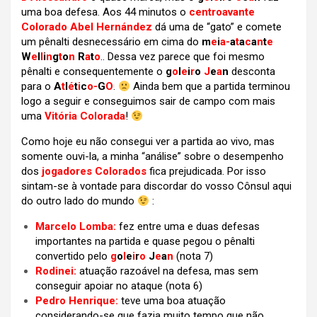
uma boa defesa. Aos 44 minutos o
centroavante
Colorado Abel Hernández
dá uma de “gato” e comete
um pênalti desnecessário em cima do
m
e
i
a-
a
t
a
c
a
n
t
e
W
e
l
l
i
n
g
t
o
n
R
a
t
o
.. Dessa vez parece que foi mesmo
pênalti e consequentemente o
g
o
l
e
i
r
o
J
e
a
n
desconta
para o
A
t
l
é
t
i
c
o-
G
O
.
Ainda bem que a partida terminou
logo a seguir e conseguimos sair de campo com mais
uma
Vitória Colorada
!
Como hoje eu não consegui ver a partida ao vivo, mas
somente ouvi-la, a minha “análise” sobre o desempenho
dos
jogadores Colorados
fica prejudicada. Por isso
sintam-se à vontade para discordar do vosso Cônsul aqui
do outro lado do mundo
:
Marcelo Lomba:
fez entre uma e duas defesas
importantes na partida e quase pegou o pênalti
convertido pelo
g
o
l
e
i
r
o
J
e
a
n
(nota 7)
Rodinei:
atuação razoável na defesa, mas sem
conseguir apoiar no ataque (nota 6)
Pedro Henrique:
teve uma boa atuação
considerando-se que fazia muito tempo que não