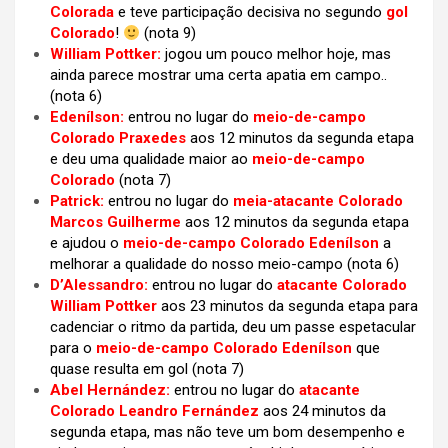
Colorada
e teve participação decisiva no segundo
gol
Colorado
!
(nota 9)
William Pottker:
jogou um pouco melhor hoje, mas
ainda parece mostrar uma certa apatia em campo..
(nota 6)
Edenílson:
entrou no lugar do
meio-de-campo
Colorado Praxedes
aos 12 minutos da segunda etapa
e deu uma qualidade maior ao
meio-de-campo
Colorado
(nota 7)
Patrick:
entrou no lugar do
meia-atacante Colorado
Marcos Guilherme
aos 12 minutos da segunda etapa
e ajudou o
meio-de-campo Colorado Edenílson
a
melhorar a qualidade do nosso meio-campo (nota 6)
D’Alessandro:
entrou no lugar do
atacante Colorado
William Pottker
aos 23 minutos da segunda etapa para
cadenciar o ritmo da partida, deu um passe espetacular
para o
meio-de-campo Colorado Edenílson
que
quase resulta em gol (nota 7)
Abel Hernández:
entrou no lugar do
atacante
Colorado Leandro Fernández
aos 24 minutos da
segunda etapa, mas não teve um bom desempenho e