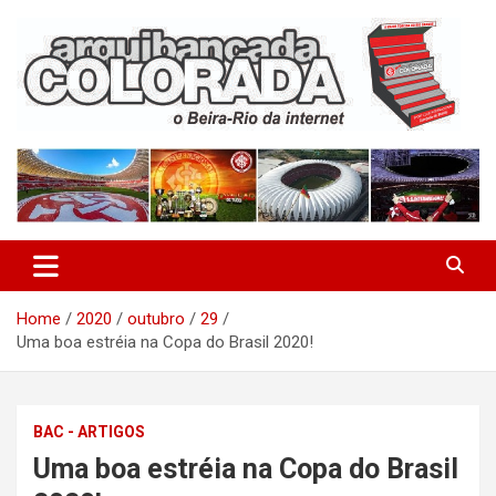
Skip
to
content
O Beira-Rio da Internet
Arquibancada Colorada
Home
2020
outubro
29
Uma boa estréia na Copa do Brasil 2020!
BAC - ARTIGOS
Uma boa estréia na Copa do Brasil