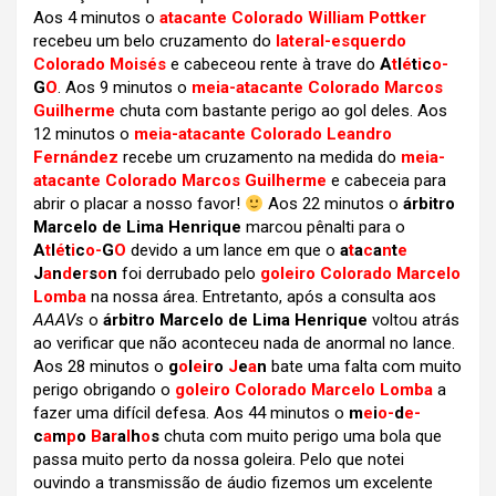
Aos 4 minutos o
atacante Colorado William Pottker
recebeu um belo cruzamento do
lateral-esquerdo
Colorado Moisés
e cabeceou rente à trave do
A
t
l
é
t
i
c
o-
G
O
. Aos 9 minutos o
meia-atacante Colorado Marcos
Guilherme
chuta com bastante perigo ao gol deles. Aos
12 minutos o
meia-atacante Colorado Leandro
Fernández
recebe um cruzamento na medida do
meia-
atacante Colorado Marcos Guilherme
e cabeceia para
abrir o placar a nosso favor!
Aos 22 minutos o
árbitro
Marcelo de Lima Henrique
marcou pênalti para o
A
t
l
é
t
i
c
o-
G
O
devido a um lance em que o
a
t
a
c
a
n
t
e
J
a
n
d
e
r
s
o
n
foi derrubado pelo
goleiro Colorado Marcelo
Lomba
na nossa área. Entretanto, após a consulta aos
AAAVs
o
árbitro Marcelo de Lima Henrique
voltou atrás
ao verificar que não aconteceu nada de anormal no lance.
Aos 28 minutos o
g
o
l
e
i
r
o
J
e
a
n
bate uma falta com muito
perigo obrigando o
goleiro Colorado Marcelo Lomba
a
fazer uma difícil defesa. Aos 44 minutos o
m
e
i
o-
d
e-
c
a
m
p
o
B
a
r
a
l
h
o
s
chuta com muito perigo uma bola que
passa muito perto da nossa goleira. Pelo que notei
ouvindo a transmissão de áudio fizemos um excelente