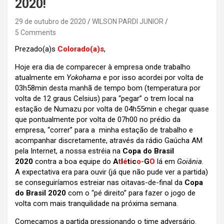
2020!
29 de outubro de 2020
WILSON PARDI JUNIOR
5 Comments
Prezado(a)s
Colorado(a)s
,
Hoje era dia de comparecer à empresa onde trabalho
atualmente em
Yokohama
e por isso acordei por volta de
03h58min desta manhã de tempo bom (temperatura por
volta de 12 graus Celsius) para “pegar” o trem local na
estação de Numazu por volta de 04h55min e
chegar quase
que pontualmente por volta de 07h00 no prédio da
empresa, “correr” para a minha estação de trabalho e
acompanhar discretamente, através da rádio Gaúcha AM
pela Internet, a nossa estréia na
Copa do Brasil
2020
contra a boa equipe do
A
t
l
é
t
i
c
o-
G
O
lá em
Goiânia
.
A expectativa era para ouvir (já que não pude ver a partida)
se conseguiríamos estreiar nas oitavas-de-final da
Copa
do Brasil 2020
com o “pé direito” para fazer o jogo de
volta com mais tranquilidade na próxima semana.
Começamos a partida pressionando o time adversário.