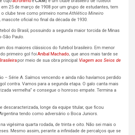
e cujo
acrônimo
é
CAM
) é um clube brasileiro de futebol
em 25 de março de 1908 por um grupo de estudantes, tem
, o clube teve como primeiro nome
Athlético
Mineiro
 mascote oficial no final da década de 1930.
tebol do Brasil, possuindo a segunda maior torcida de Minas
o-São Paulo.
m dos maiores clássicos do futebol brasileiro. Em menor
 do primeiro gol foi
Aníbal Machado
, que anos mais tarde se
Brasileira
por meio de sua obra principal:
Viagem aos Seios de
ão
–
Série A. Saímos vencendo e ainda não havíamos perdido
ol contra. Vamos para a segunda etapa. O galo canta mais
gurizada vermelha” e consegue o honroso empate. Termina a
 descaracterizada, longe da
equipe
titular
,
que ficou
na Argentina tendo como adversário o Boca Juniors.
a vigésima quarta rodada, de trinta e oito. Não sei mais o
ses. Mesmo assim, perante a infinidade de percalços que se