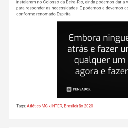
instalaram no Colosso da Beira-Rio, ainda podemos dar a vo
para responder as necessidades. E podemos e devemos co
conforme renomado Espirita:
Tags:
Atlético MG x INTER
,
Brasileirão 2020