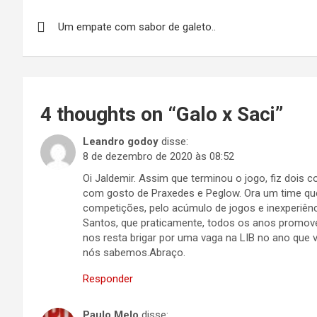
Navegação
Um empate com sabor de galeto..
de
Post
4 thoughts on “
Galo x Saci
”
Leandro godoy
disse:
8 de dezembro de 2020 às 08:52
Oi Jaldemir. Assim que terminou o jogo, fiz dois
com gosto de Praxedes e Peglow. Ora um time que
competições, pelo acúmulo de jogos e inexperiên
Santos, que praticamente, todos os anos promove
nos resta brigar por uma vaga na LIB no ano que 
nós sabemos.Abraço.
Responder
Paulo Melo
disse: