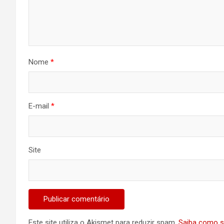
Nome
*
E-mail
*
Site
Este site utiliza o Akismet para reduzir spam.
Saiba como s