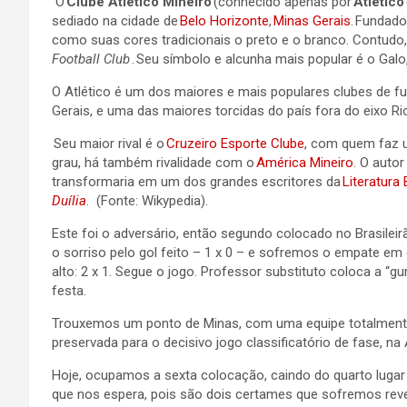
O
Clube Atlético Mineiro
(conhecido apenas por
Atlético
sediado na cidade de
Belo Horizonte
,
Minas Gerais
.
Fundado 
como suas cores tradicionais o preto e o branco. Contudo
Football
Club
.
Seu símbolo e alcunha mais popular é o Galo,
O Atlético é um dos maiores e mais populares clubes de fu
Gerais, e uma das maiores torcidas do país fora do eixo Ri
Seu maior rival é o
Cruzeiro Esporte Clube
, com quem faz u
grau, há também rivalidade com
o
América Mineiro
.
O autor
transformaria em um dos grandes escritores da
Literatura 
Duília
.
(Fonte:
Wikypedia
).
Este
foi o adversário, então segundo colocado no Brasileir
o sorriso pelo gol feito –
1
x 0 – e
sofremos o empate em g
alto:
2
x 1. Segue o jogo. Professor substituto coloca a “
festa.
Trouxemos um ponto de Minas, com uma equipe totalmente
preservada para o decisivo jogo classificatório de fase, 
Hoje, ocupamos a sexta colocação, caindo do quarto lugar n
que nos espera, pois são dois certames que sofremos reve