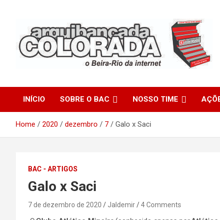
Skip
to
content
O Beira-Rio da Internet
Arquibancada Colorada
INÍCIO
SOBRE O BAC
NOSSO TIME
AÇÕ
Home
2020
dezembro
7
Galo x Saci
BAC - ARTIGOS
Galo x Saci
7 de dezembro de 2020
Jaldemir
4 Comments