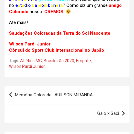
no
e
s
t
á
d
i
o
L
a
B
o
m
b
o
n
e
r
a
? Como diz um grande
amigo
Colorado
nosso:
OREMOS!
Até mais!
Saudações Coloradas da Terra do Sol Nascente,
Wilson Pardi Junior
Cônsul do Sport Club Internacional no Japão
Tags:
Atlético MG
,
Brasileirão 2020
,
Empate
,
Wilson Pardi Junior
Navegação
Memória Colorada- ADILSON MIRANDA
de
Post
Galo x Saci