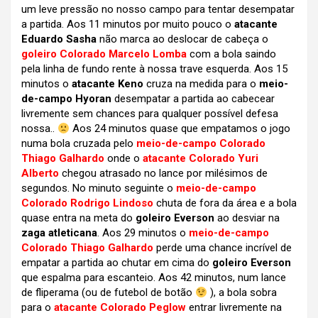
um leve pressão no nosso campo para tentar desempatar
a partida. Aos 11 minutos por muito pouco o
atacante
Eduardo Sasha
não marca ao deslocar de cabeça o
goleiro Colorado Marcelo Lomba
com a bola saindo
pela linha de fundo rente à nossa trave esquerda. Aos 15
minutos o
atacante Keno
cruza na medida para o
meio-
de-campo Hyoran
desempatar a partida ao cabecear
livremente sem chances para qualquer possível defesa
nossa..
Aos 24 minutos quase que empatamos o jogo
numa bola cruzada pelo
meio-de-campo Colorado
Thiago Galhardo
onde o
atacante Colorado Yuri
Alberto
chegou atrasado no lance por milésimos de
segundos. No minuto seguinte o
meio-de-campo
Colorado Rodrigo Lindoso
chuta de fora da área e a bola
quase entra na meta do
goleiro Everson
ao desviar na
zaga atleticana
. Aos 29 minutos o
meio-de-campo
Colorado Thiago Galhardo
perde uma chance incrível de
empatar a partida ao chutar em cima do
goleiro Everson
que espalma para escanteio. Aos 42 minutos, num lance
de fliperama (ou de futebol de botão
), a bola sobra
para o
atacante Colorado Peglow
entrar livremente na