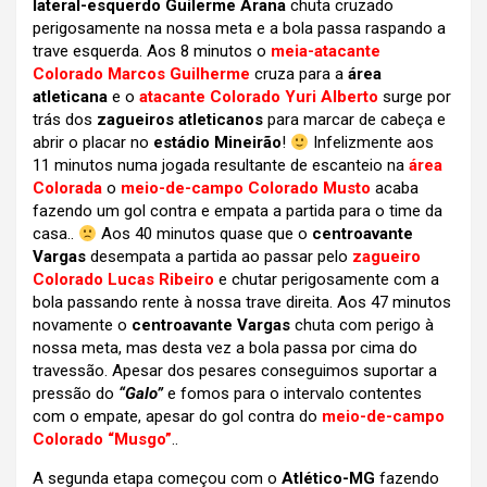
lateral-esquerdo Guilerme Arana
chuta cruzado
perigosamente na nossa meta e a bola passa raspando a
trave esquerda. Aos 8 minutos o
meia-atacante
Colorado Marcos Guilherme
cruza para a
área
atleticana
e o
atacante Colorado Yuri Alberto
surge por
trás dos
zagueiros atleticanos
para marcar de cabeça e
abrir o placar no
estádio Mineirão
!
Infelizmente aos
11 minutos numa jogada resultante de escanteio na
área
Colorada
o
meio-de-campo Colorado Musto
acaba
fazendo um gol contra e empata a partida para o time da
casa..
Aos 40 minutos quase que o
centroavante
Vargas
desempata a partida ao passar pelo
zagueiro
Colorado Lucas Ribeiro
e chutar perigosamente com a
bola passando rente à nossa trave direita. Aos 47 minutos
novamente o
centroavante Vargas
chuta com perigo à
nossa meta, mas desta vez a bola passa por cima do
travessão. Apesar dos pesares conseguimos suportar a
pressão do
“Galo”
e fomos para o intervalo contentes
com o empate, apesar do gol contra do
meio-de-campo
Colorado “Musgo”
..
A segunda etapa começou com o
Atlético-MG
fazendo