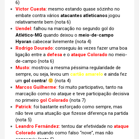
6)
Víctor Cuesta:
mesmo estando quase sózinho no
embate contra vários
atacantes atleticanos
jogou
relativamente bem (nota 6)
Uendel:
falhou na marcação no segundo gol do
Atlético-MG
quando deixou o
meio-de-campo
Hyoran
cabecear livremente (nota 4)
Rodrigo Dourado:
conseguiu às vezes fazer uma boa
ligação entre a
defesa
e o
ataque Colorado
no meio-
de-campo (nota 6)
Musto:
mostrou a mesma péssima regularidade de
sempre, ou seja, levou um
cartão amarelo
e ainda fez
um
gol contra
!
(nota 4)
Marcos Guilherme:
foi muito participativo, tanto na
marcação como no ataque e teve participação decisiva
no primeiro
gol Colorado
(nota 7)
Patrick:
foi bastante esforçado como sempre, mas
não teve uma atuação que fizesse diferença na partida
(nota 5)
Leandro Fernández:
tentou dar efetividade no
ataque
Colorado
atuando como falso “nove”, mas não