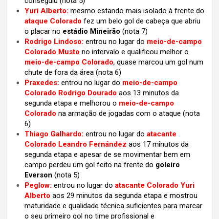
conseguiu (nota 5)
Yuri Alberto:
mesmo estando mais isolado à frente do
ataque Colorado
fez um belo gol de cabeça que abriu
o placar no
estádio Mineirão
(nota 7)
Rodrigo Lindoso:
entrou no lugar do
meio-de-campo
Colorado Musto
no intervalo e qualificou melhor o
meio-de-campo Colorado
, quase marcou um gol num
chute de fora da área (nota 6)
Praxedes:
entrou no lugar do
meio-de-campo
Colorado Rodrigo Dourado
aos 13 minutos da
segunda etapa e melhorou o
meio-de-campo
Colorado
na armação de jogadas com o ataque (nota
6)
Thiago Galhardo:
entrou no lugar do
atacante
Colorado Leandro Fernández
aos 17 minutos da
segunda etapa e apesar de se movimentar bem em
campo perdeu um gol feito na frente do
goleiro
Everson
(nota 5)
Peglow:
entrou no lugar do
atacante Colorado Yuri
Alberto
aos 29 minutos da segunda etapa e mostrou
maturidade e qualidade técnica suficientes para marcar
o seu primeiro gol no time profissional e