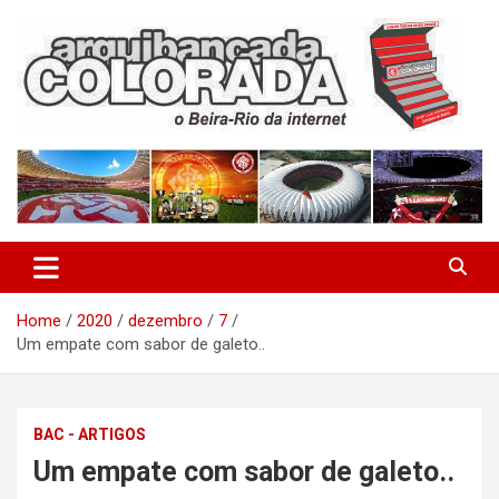
Skip
to
content
O Beira-Rio da Internet
Arquibancada Colorada
Home
2020
dezembro
7
Um empate com sabor de galeto..
BAC - ARTIGOS
Um empate com sabor de galeto..