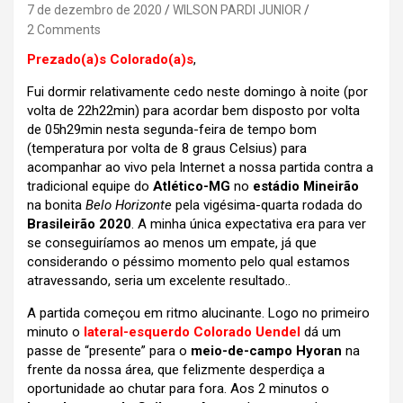
7 de dezembro de 2020
WILSON PARDI JUNIOR
2 Comments
Prezado(a)s Colorado(a)s
,
Fui dormir relativamente cedo neste domingo à noite (por
volta de 22h22min) para acordar bem disposto por volta
de 05h29min nesta segunda-feira de tempo bom
(temperatura por volta de 8 graus Celsius) para
acompanhar ao vivo pela Internet a nossa partida contra a
tradicional equipe do
Atlético-MG
no
estádio Mineirão
na bonita
Belo Horizonte
pela vigésima-quarta rodada do
Brasileirão 2020
. A minha única expectativa era para ver
se conseguiríamos ao menos um empate, já que
considerando o péssimo momento pelo qual estamos
atravessando, seria um excelente resultado..
A partida começou em ritmo alucinante. Logo no primeiro
minuto o
lateral-esquerdo Colorado Uendel
dá um
passe de “presente” para o
meio-de-campo Hyoran
na
frente da nossa área, que felizmente desperdiça a
oportunidade ao chutar para fora. Aos 2 minutos o