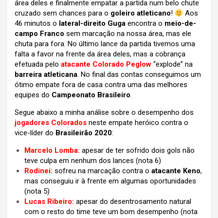
área deles e finalmente empatar a partida num belo chute
cruzado sem chances para o
goleiro atleticano
!
Aos
46 minutos o
lateral-direito Guga
encontra o
meio-de-
campo Franco
sem marcação na nossa área, mas ele
chuta para fora. No último lance da partida tivemos uma
falta a favor na frente da área deles, mas a cobrança
efetuada pelo
atacante Colorado Peglow
“explode” na
barreira atleticana
. No final das contas conseguimos um
ótimo empate fora de casa contra uma das melhores
equipes do
Campeonato Brasileiro
.
Segue abaixo a minha análise sobre o desempenho dos
jogadores Colorados
neste empate heróico contra o
vice-líder do
Brasileirão 2020
:
Marcelo Lomba:
apesar de ter sofrido dois gols não
teve culpa em nenhum dos lances (nota 6)
Rodinei:
sofreu na marcação contra o
atacante Keno
,
mas conseguiu ir à frente em algumas oportunidades
(nota 5)
Lucas Ribeiro:
apesar do desentrosamento natural
com o resto do time teve um bom desempenho (nota