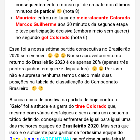
consequentemente o nosso gol de empate nos últimos
minutos de partida!
(nota 8)
Maurício:
entrou no lugar do
meio-atacante Colorado
Marcos Guilherme
aos 30 minutos da segunda etapa
e teve participação decisiva (embora meio sem querer)
no segundo
gol Colorado
(nota 6)
Essa foi a nossa sétima partida consecutiva no Brasileirão
2020 sem vencer..
Nosso aproveitamento no
returno do Brasileirão 2020 é de apenas 20% (apenas três
pontos ganhos em quinze disputados)..
Por isso
não é surpresa nenhuma termos caído mais duas
posições na tabela de classificação do Campeonato
Brasileiro..
A única coisa de positiva na partida de hoje contra o
“Galo”
foi a atitude e a garra do
time Colorado
que,
mesmo com vários desfalques e sem ainda um esquema
tático definido, conseguiu enfrentar de igual para igual uma
das melhores equipes do
Brasileirão 2020
. Mas será que
isso é o suficiente para ganhar da fortíssima equipe do
B
o
c
a
J
u
n
i
o
r
s
(ARGENTINA)
na próxima quarta-feira lá