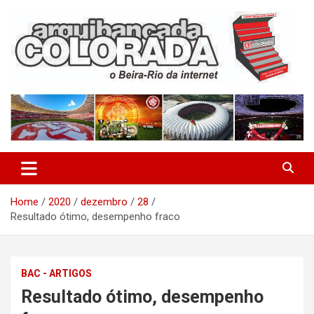
Skip
to
content
O Beira-Rio da Internet
Arquibancada Colorada
Home
2020
dezembro
28
Resultado ótimo, desempenho fraco
BAC - ARTIGOS
Resultado ótimo, desempenho