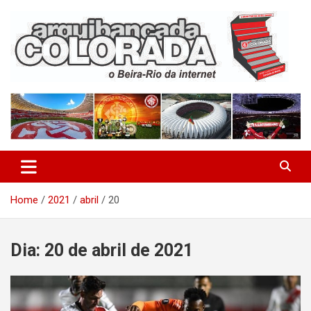
Skip
to
content
O Beira-Rio da Internet
Arquibancada Colorada
Home
2021
abril
20
Dia:
20 de abril de 2021