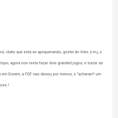
, clube que esta se apequenando, gostei do Inter, s.m.j, o
topo, agora nos resta fazer dois granded jogos, e trazer as
ja em Erexim, a FGF nao deixou por menos, e “acharam” um
res !