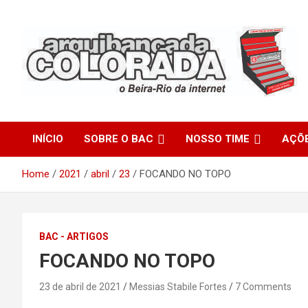
Skip
to
content
O Beira-Rio da Internet
Arquibancada Colorada
INÍCIO
SOBRE O BAC
NOSSO TIME
AÇÕ
Home
2021
abril
23
FOCANDO NO TOPO
BAC - ARTIGOS
FOCANDO NO TOPO
23 de abril de 2021
Messias Stabile Fortes
7 Comments