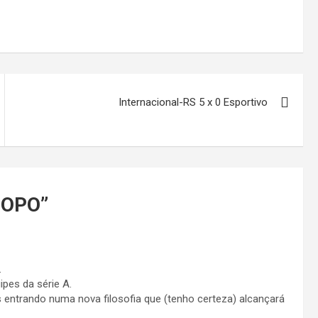
Internacional-RS 5 x 0 Esportivo
TOPO
”
.
ipes da série A.
ntrando numa nova filosofia que (tenho certeza) alcançará