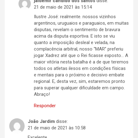
jaldemir candido dos santos
disse:
21 de maio de 2021 às 15:14
Ilustre José: realmente. nossos vizinhos
argentinos, uruguaios e paraguaios, em muitas
disputas, revelam o sentimento de bravura
acima da disputa esportiva. E isto se viu
quanto a imposição desleal e velada, na
complacência arbitral, nosso “MAR” preferiu
jogar Xadrez até que o Rei ficasse exposto… A
maior vitória nesta batalha é a de que teremos
todos os atletas ilesos em condições físicas
e mentais para o próximo e decisivo embate
regional. E, desta vez, sim, estaremos pronto
para superar qualquer dificuldade em campo.
Abraço!
Responder
João Jardim
disse:
21 de maio de 2021 às 10:58
Excelente.