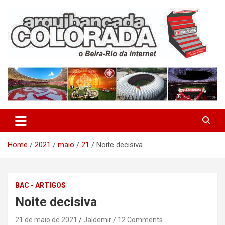
Skip
to
content
O Beira-Rio da Internet
Arquibancada Colorada
Home
2021
maio
21
Noite decisiva
BAC - ARTIGOS
Noite decisiva
21 de maio de 2021
Jaldemir
12 Comments