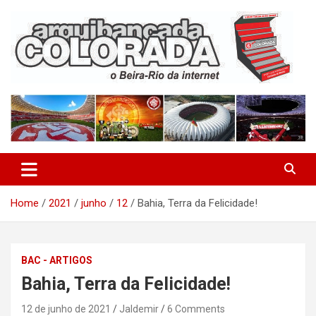
Skip
to
content
O Beira-Rio da Internet
Arquibancada Colorada
Home
2021
junho
12
Bahia, Terra da Felicidade!
BAC - ARTIGOS
Bahia, Terra da Felicidade!
12 de junho de 2021
Jaldemir
6 Comments