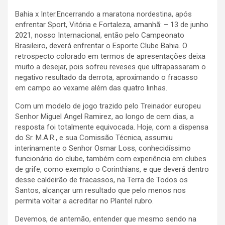
Bahia x Inter.Encerrando a maratona nordestina, após
enfrentar Sport, Vitória e Fortaleza, amanhã: – 13 de junho
2021, nosso Internacional, então pelo Campeonato
Brasileiro, deverá enfrentar o Esporte Clube Bahia. O
retrospecto colorado em termos de apresentações deixa
muito a desejar, pois sofreu reveses que ultrapassaram o
negativo resultado da derrota, aproximando o fracasso
em campo ao vexame além das quatro linhas.
Com um modelo de jogo trazido pelo Treinador europeu
Senhor Miguel Angel Ramirez, ao longo de cem dias, a
resposta foi totalmente equivocada. Hoje, com a dispensa
do Sr. M.A.R., e sua Comissão Técnica, assumiu
interinamente o Senhor Osmar Loss, conhecidíssimo
funcionário do clube, também com experiência em clubes
de grife, como exemplo o Corinthians, e que deverá dentro
desse caldeirão de fracassos, na Terra de Todos os
Santos, alcançar um resultado que pelo menos nos
permita voltar a acreditar no Plantel rubro.
Devemos, de antemão, entender que mesmo sendo na