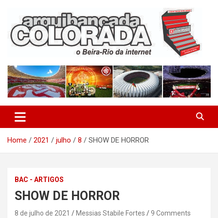
Skip
to
content
O Beira-Rio da Internet
Arquibancada Colorada
Home
2021
julho
8
SHOW DE HORROR
BAC - ARTIGOS
SHOW DE HORROR
8 de julho de 2021
Messias Stabile Fortes
9 Comments