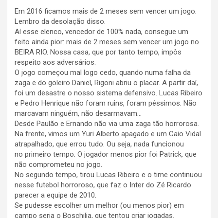
Em 2016 ficamos mais de 2 meses sem vencer um jogo.
Lembro da desolação disso.
Aí esse elenco, vencedor de 100% nada, consegue um
feito ainda pior: mais de 2 meses sem vencer um jogo no
BEIRA RIO. Nossa casa, que por tanto tempo, impôs
respeito aos adversários.
O jogo começou mal logo cedo, quando numa falha da
zaga e do goleiro Daniel, Rigoni abriu o placar. A partir daí,
foi um desastre o nosso sistema defensivo. Lucas Ribeiro
e Pedro Henrique não foram ruins, foram péssimos. Não
marcavam ninguém, não desarmavam…
Desde Paulão e Ernando não via uma zaga tão horrorosa.
Na frente, vimos um Yuri Alberto apagado e um Caio Vidal
atrapalhado, que errou tudo. Ou seja, nada funcionou
no primeiro tempo. O jogador menos pior foi Patrick, que
não comprometeu no jogo.
No segundo tempo, tirou Lucas Ribeiro e o time continuou
nesse futebol horroroso, que faz o Inter do Zé Ricardo
parecer a equipe de 2010.
Se pudesse escolher um melhor (ou menos pior) em
campo seria o Boschilia, que tentou criar jogadas.