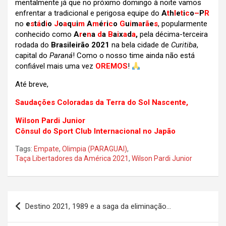
mentalmente já que no próximo domingo à noite vamos
enfrentar a tradicional e perigosa equipe do
A
t
h
l
e
t
i
c
o
–
P
R
no
e
s
t
á
d
i
o
J
o
a
q
u
i
m
A
m
é
r
i
c
o
G
u
i
m
a
r
ã
e
s
, popularmente
conhecido como
A
r
e
n
a
d
a
B
a
i
x
a
d
a
,
pela décima-terceira
rodada do
Brasileirão 2021
na bela cidade de
Curitiba
,
capital do
Paraná
! Como o nosso time ainda não está
confiável
mais uma vez
OREMOS
!
Até breve,
Saudações Coloradas da Terra do Sol Nascente,
Wilson Pardi Junior
Cônsul do Sport Club Internacional no Japão
Tags:
Empate
,
Olimpia (PARAGUAI)
,
Taça Libertadores da América 2021
,
Wilson Pardi Junior
Navegação
Destino 2021, 1989 e a saga da eliminação…
de