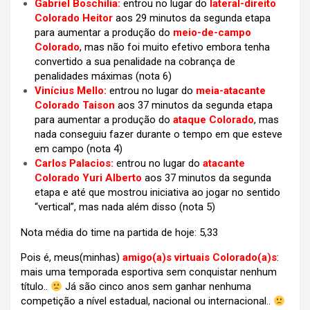
Gabriel Boschilia:
entrou no lugar do
lateral-direito
Colorado Heitor
aos 29 minutos da segunda etapa
para aumentar a produção do
meio-de-campo
Colorado
, mas não foi muito efetivo embora tenha
convertido a sua penalidade na cobrança de
penalidades máximas (nota 6)
Vinícius Mello:
entrou no lugar do
meia-atacante
Colorado Taison
aos 37 minutos da segunda etapa
para aumentar a produção do
ataque Colorado
, mas
nada conseguiu fazer durante o tempo em que esteve
em campo (nota 4)
Carlos Palacios:
entrou no lugar do
atacante
Colorado Yuri Alberto
aos 37 minutos da segunda
etapa e até que mostrou iniciativa ao jogar no sentido
“vertical”, mas nada além disso (nota 5)
Nota média do time na partida de hoje: 5,33
Pois é, meus(minhas)
amigo(a)s virtuais Colorado(a)s
:
mais uma temporada esportiva sem conquistar nenhum
título..
Já são cinco anos sem ganhar nenhuma
competição a nível estadual, nacional ou internacional..