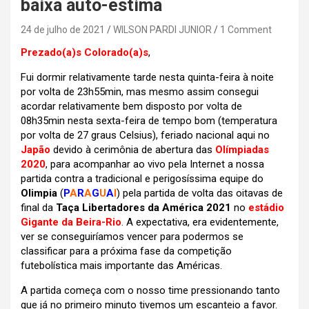
baixa auto-estima
24 de julho de 2021
WILSON PARDI JUNIOR
1 Comment
Prezado(a)s Colorado(a)s
,
Fui dormir relativamente tarde nesta quinta-feira à noite
por volta de 23h55min, mas mesmo assim consegui
acordar relativamente bem disposto por volta de
08h35min nesta sexta-feira de tempo bom (temperatura
por volta de 27 graus Celsius), feriado nacional aqui no
Japão
devido à cerimônia de abertura das
Olímpiadas
2020
,
para acompanhar ao vivo pela Internet a nossa
partida contra a tradicional e perigosíssima equipe do
Olimpia
(
P
A
R
A
G
U
A
I
) pela partida de volta das oitavas de
final da
Taça Libertadores da América 2021
no
estádio
Gigante da Beira-Rio
. A expectativa, era evidentemente,
ver se conseguiríamos vencer para podermos se
classificar para a próxima fase da competição
futebolística mais importante das Américas.
A partida começa com o nosso time pressionando tanto
que já no primeiro minuto tivemos um escanteio a favor.