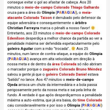
consegue evitar o gol ao afastar de cabeça. Aos 20
minutos o
meio-de-campo Colorado Thiago Galhardo
cruza para a área do
Olimpia
(
P
A
R
A
G
U
A
I
), o
meia-
atacante Colorado Taison
é derrubado pelo defensor da
equipe adversária e consequentemente o
árbitro
Christian Ferreyra
marca o pênalti a nosso favor!
Entretanto, aos 23 minutos o
meio-de-campo Colorado
Edenílson
desperdiça a melhor chance da partida ao ver a
penalidade máxima ser defendida espetacularmente pelo
goleiro Aguilar
com a mão “trocada”..
Aos 25
minutos, num lance de contra-ataque, a equipe do
Olimpia
(
P
A
R
A
G
U
A
I
) avança em alta velocidade em direção à
nossa meta e de dentro da
área Colorada
só não abriram
o marcador porque o
zagueiro Colorado Bruno Méndez
salvou a gente já que o
goleiro Colorado Daniel
estava
“batido” no lance. Aos 47 minutos o
meio-de-campo
Ojeda
arrisca um chute da intermediária e a bola passa
perigosamente perto da nossa meta e sai pela linha de
fundo. A verdade é que após desperdiçarmos a penalidade
máxima a auto-estima, que já era baixa, do
time Colorado
caiu consideravelmente e por isso o
Olimpia
(
P
A
R
A
G
U
A
I
)