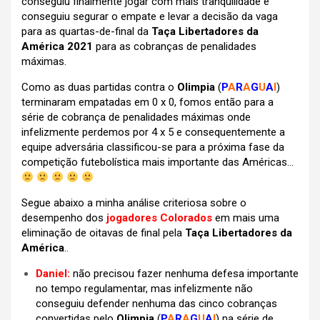
conseguiu finalmente jogar com mais tranquilidade e
conseguiu segurar o empate e levar a decisão da vaga
para as quartas-de-final da
Taça Libertadores da
América 2021
para as cobranças de penalidades
máximas.
Como as duas partidas contra o
Olimpia
(
P
A
R
A
G
U
A
I
)
terminaram empatadas em 0 x 0, fomos então para a
série de cobrança de penalidades máximas onde
infelizmente perdemos por 4 x 5 e consequentemente a
equipe adversária classificou-se para a próxima fase da
competição futebolística mais importante das Américas…
Segue abaixo a minha análise criteriosa sobre o
desempenho dos
jogadores Colorados
em mais uma
eliminação de oitavas de final pela
Taça Libertadores da
América
..
Daniel:
não precisou fazer nenhuma defesa importante
no tempo regulamentar, mas infelizmente não
conseguiu defender nenhuma das cinco cobranças
convertidas pelo
Olimpia
(
P
A
R
A
G
U
A
I
) na série de