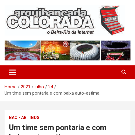
Skip
to
content
O Beira-Rio da Internet
Arquibancada Colorada
Home
2021
julho
24
Um time sem pontaria e com baixa auto-estima
BAC - ARTIGOS
Um time sem pontaria e com