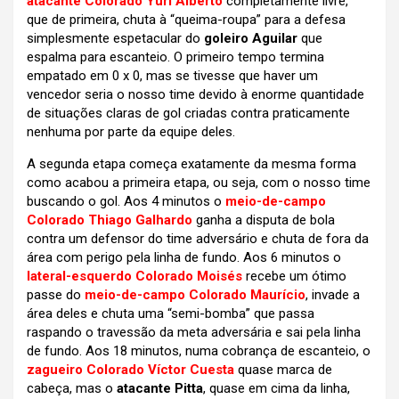
atacante Colorado Yuri Alberto
completamente livre,
que de primeira, chuta à “queima-roupa” para a defesa
simplesmente espetacular do
goleiro Aguilar
que
espalma para escanteio. O primeiro tempo termina
empatado em 0 x 0, mas se tivesse que haver um
vencedor seria o nosso time devido à enorme quantidade
de situações claras de gol criadas contra praticamente
nenhuma por parte da equipe deles.
A segunda etapa começa exatamente da mesma forma
como acabou a primeira etapa, ou seja, com o nosso time
buscando o gol. Aos 4 minutos o
meio-de-campo
Colorado Thiago Galhardo
ganha a disputa de bola
contra um defensor do time adversário e chuta de fora da
área com perigo pela linha de fundo. Aos 6 minutos o
lateral-esquerdo Colorado Moisés
recebe um ótimo
passe do
meio-de-campo Colorado Maurício
, invade a
área deles e chuta uma “semi-bomba” que passa
raspando o travessão da meta adversária e sai pela linha
de fundo. Aos 18 minutos, numa cobrança de escanteio, o
zagueiro Colorado Víctor Cuesta
quase marca de
cabeça, mas o
atacante Pitta
, quase em cima da linha,