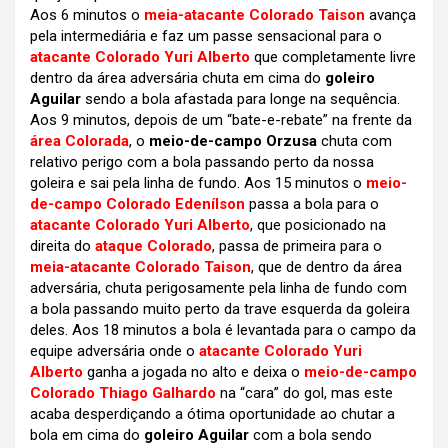
Aos 6 minutos o
meia-atacante Colorado Taison
avança
pela intermediária e faz um passe sensacional para o
atacante Colorado Yuri Alberto
que completamente livre
dentro da área adversária chuta em cima do
goleiro
Aguilar
sendo a bola afastada para longe na sequência.
Aos 9 minutos, depois de um “bate-e-rebate” na frente da
área Colorada
, o
meio-de-campo Orzusa
chuta com
relativo perigo com a bola passando perto da nossa
goleira e sai pela linha de fundo. Aos 15 minutos o
meio-
de-campo Colorado Edenílson
passa a bola para o
atacante Colorado Yuri Alberto
, que posicionado na
direita do
ataque Colorado
, passa de primeira para o
meia-atacante Colorado Taison
, que de dentro da área
adversária, chuta perigosamente pela linha de fundo com
a bola passando muito perto da trave esquerda da goleira
deles. Aos 18 minutos a bola é levantada para o campo da
equipe adversária onde o
atacante Colorado Yuri
Alberto
ganha a jogada no alto e deixa o
meio-de-campo
Colorado Thiago Galhardo
na “cara” do gol, mas este
acaba desperdiçando a ótima oportunidade ao chutar a
bola em cima do
goleiro Aguilar
com a bola sendo