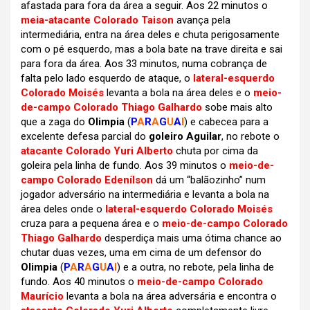
afastada para fora da área a seguir. Aos 22 minutos o
meia-atacante Colorado Taison
avança pela
intermediária, entra na área deles e chuta perigosamente
com o pé esquerdo, mas a bola bate na trave direita e sai
para fora da área. Aos 33 minutos, numa cobrança de
falta pelo lado esquerdo de ataque, o
lateral-esquerdo
Colorado Moisés
levanta a bola na área deles e o
meio-
de-campo Colorado Thiago Galhardo
sobe mais alto
que a zaga do
Olimpia
(
P
A
R
A
G
U
A
I
) e cabecea para a
excelente defesa parcial do
goleiro Aguilar
, no rebote o
atacante Colorado Yuri Alberto
chuta por cima da
goleira pela linha de fundo. Aos 39 minutos o
meio-de-
campo Colorado Edenílson
dá um “balãozinho” num
jogador adversário na intermediária e levanta a bola na
área deles onde o
lateral-esquerdo Colorado Moisés
cruza para a pequena área e o
meio-de-campo Colorado
Thiago Galhardo
desperdiça mais uma ótima chance ao
chutar duas vezes, uma em cima de um defensor do
Olimpia
(
P
A
R
A
G
U
A
I
) e a outra, no rebote, pela linha de
fundo. Aos 40 minutos o
meio-de-campo Colorado
Maurício
levanta a bola na área adversária e encontra o