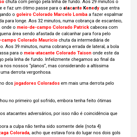
so
chuta com perigo pela linha de fundo. Aos 29 minutos o
ue e faz um ótimo passe para o
a
t
a
c
a
n
t
e
K
e
n
e
d
y
que entra
igando o
goleiro Colorado Marcelo Lomba
a fazer espalmar
da para longe. Aos 32 minutos, numa cobrança de escanteio,
a onde o
meio-de-campo Colorado Patrick
cabecea com
uena área sendo afastada de calcanhar para fora pelo
-campo Colorado Maurício
chuta da intermediária de
do. Aos 39 minutos, numa cobrança errada de lateral, a bola
assa para o
meia-atacante Colorado Taison
onde este da
o pela linha de fundo. Infelizmente chegamos ao final da
a nos nossos “planos”, mas considerando a altíssima
i uma derrota vergonhosa.
nho dos
jogadores Colorados
em mais uma derrota pelo
hou no primeiro gol sofrido, embora tenha feito ótimas
os atacantes adversários, por isso não é coincidência que
bora a culpa não tenha sido somente dele (nota 4)
zaga Colorada
, acho que estava fora do lugar nos dois gols