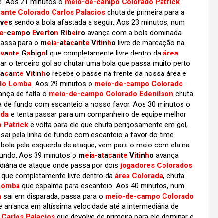
e. Aos 21 minutos o
meio-de-campo Colorado Patrick
ante Colorado Carlos Palacios
chuta de primeira para a
l
v
e
s
sendo a bola afastada a seguir. Aos 23 minutos, num
e-
c
a
m
p
o
E
v
e
r
t
o
n
R
i
b
e
i
r
o
avança com a bola dominada
passa para o
m
e
i
a-
a
t
a
c
a
n
t
e
V
i
t
i
n
h
o
livre de marcação na
a
v
a
n
t
e
G
a
b
i
g
o
l
que completamente livre dentro da
área
ar o terceiro gol ao chutar uma bola que passa muito perto
t
a
c
a
n
t
e
V
i
t
i
n
h
o
recebe o passe na frente da nossa área e
elo Lomba
. Aos 29 minutos o
meio-de-campo Colorado
ança de falta o
meio-de-campo Colorado Edenílson
chuta
nha de fundo com escanteio a nosso favor. Aos 30 minutos o
ada
e tenta passar para um companheiro de equipe melhor
 Patrick
e volta para ele que chuta perigosamente em gol,
sai pela linha de fundo com escanteio a favor do time
bola pela esquerda de ataque, vem para o meio com ela na
 fundo. Aos 39 minutos o
m
e
i
a-
a
t
a
c
a
n
t
e
V
i
t
i
n
h
o
avança
ediária de ataque onde passa por dois
jogadores Colorados
, que completamente livre dentro da
área Colorada
, chuta
 Lomba
que espalma para escanteio. Aos 40 minutos, num
n
sai em disparada, passa para o
meio-de-campo Colorado
 arranca em altíssima velocidade até a intermediária de
 Carlos Palacios
que devolve de primeira para ele dominar e