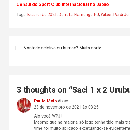
Cônsul do Sport Club Internacional no Japão
Tags:
Brasileirão 2021
,
Derrota
,
Flamengo-RJ
,
Wilson Pardi Ju
Navegação
Vontade seletiva ou burrice? Muita sorte.
de
Post
3 thoughts on “
Saci 1 x 2 Urub
Paulo Melo
disse:
23 de novembro de 2021 às 03:25
Alô você WPJ!
Mesmo que na maioria só jogo tenha tido mais tra
time foi muito aplicado excetuando-se evidenteme