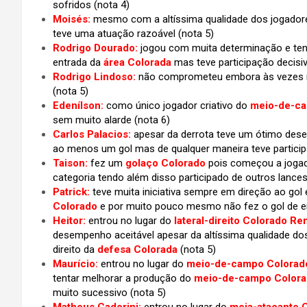
sofridos
(nota 4)
Moisés:
mesmo com a altíssima qualidade dos jogadores
teve uma atuação razoável (nota 5)
Rodrigo Dourado:
jogou com muita determinação e ten
entrada da
área Colorada
mas teve participação decisi
Rodrigo Lindoso:
não comprometeu embora às vezes n
(nota 5)
Edenílson:
como único jogador criativo do
meio-de-ca
sem muito alarde (nota 6)
Carlos Palacios:
apesar da derrota teve um ótimo de
ao menos um gol mas de qualquer maneira teve partici
Taison:
fez um
golaço Colorado
pois começou a jogad
categoria tendo além disso participado de outros lance
Patrick:
teve muita iniciativa sempre em direção ao gol 
Colorado
e por muito pouco mesmo não fez o gol de
Heitor:
entrou no lugar do
lateral-direito Colorado Re
desempenho aceitável apesar da altíssima qualidade do
direito da
defesa Colorada
(nota 5)
Maurício:
entrou no lugar do
meio-de-campo Colorad
tentar melhorar a produção do
meio-de-campo Color
muito sucessivo (nota 5)