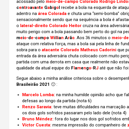
acossado pelo
meio-de-campo Colorado Rodrigo Lindo
c
e
n
t
r
o
a
v
a
n
t
e
G
a
b
i
g
o
l
recebe a bola na esquerda de ataq
adentro na
área Colorada
e chuta uma “semi-bomba” obr
sensacionalmente sendo que na sequência a bola é afasta
o
lateral-direito Colorado Heitor
cruza na área adversári
muito perigo com a bola passando bem perto do gol na peq
m
e
i
o-
d
e-
c
a
m
p
o
W
i
l
l
i
a
n
A
r
ã
o
. Aos 36 minutos o
meio-de
ataque com relativa força, mas a bola sai pela linha de fun
sobra para o
atacante Colorado Matheus Cadorini
que p
entrada da área adversária chuta colocado com muito perig
partida com uma derrota em casa que realmente não estav
qualidade da atual equipe do
F
l
a
m
e
n
g
o-
R
J
até que não fo
Segue abaixo a minha análise criteriosa sobre o desempe
Brasileirão 2021
🙁 :
Marcelo Lomba:
na minha humilde opinião acho que fal
defesas ao longo da partida (nota 6)
Renzo Saravia:
teve muitas dificuldades na marcação a
os dois gols sofridos passaram pelo lado dele (nota 4)
Bruno Méndez:
fora do lugar nos dois gol sofridos em
Víctor Cuesta:
mesma impressão do companheiro de