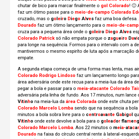
chutar de bico para marcar finalmente o
gol Colorado
! 🙂
faz um ótimo passe para o
meio-de-campo Colorado Ed
cruzado, mas o
g
o
l
e
i
r
o
D
i
e
g
o
A
l
v
e
s
faz uma boa defesa.
Dourado
faz um ótimo lançamento para o
meio-de-campo
cruza para a pequena área onde o
g
o
l
e
i
r
o
D
i
e
g
o
A
l
v
e
s
es
Colorado Patrick
só não empata porque o
z
a
g
u
e
i
r
o
D
a
v
i
para longe na sequência. Formos para o intervalo com a de
mantivermos o mesmo espiríto de luta após a marcação 
empate.
A segunda etapa começa de uma forma mas lenta, mas ai
Colorado Rodrigo Lindoso
faz um lançamento longo par
área adversária onde este recua para a meia-lua da área d
pegar a bola e passar para o
meia-atacante Colorado Tai
adversária pela linha de fundo. Aos 17 minutos, num lance d
V
i
t
i
n
h
o
na meia-lua da
área Colorada
onde este chuta per
Colorado Marcelo Lomba
sendo que na sequência a bola
minutos a bola sobra livre para o
c
e
n
t
r
o
a
v
a
n
t
e
G
a
b
i
g
o
l
qu
V
i
t
i
n
h
o
onde este devolve a bola para o
g
o
l
e
a
d
o
r
f
a
m
e
n
Colorado Marcelo Lomba
. Aos 22 minutos o
m
e
i
a-
a
t
a
c
a
Dourado
na faixa do círculo central rente à lateral-esquer