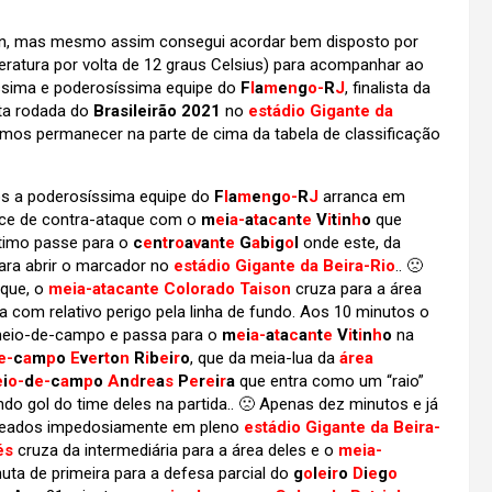
2min, mas mesmo assim consegui acordar bem disposto por
ratura por volta de 12 graus Celsius) para acompanhar ao
rtíssima e poderosíssima equipe do
F
l
a
m
e
n
g
o-
R
J
, finalista da
rta rodada do
Brasileirão 2021
no
estádio Gigante da
amos permanecer na parte de cima da tabela de classificação
os a poderosíssima equipe do
F
l
a
m
e
n
g
o-
R
J
arranca em
ance de contra-ataque com o
m
e
i
a-
a
t
a
c
a
n
t
e
V
i
t
i
n
h
o
que
ótimo passe para o
c
e
n
t
r
o
a
v
a
n
t
e
G
a
b
i
g
o
l
onde este, da
ara abrir o marcador no
estádio Gigante da Beira-Rio
.. 🙁
aque, o
meia-atacante Colorado Taison
cruza para a área
 com relativo perigo pela linha de fundo. Aos 10 minutos o
eio-de-campo e passa para o
m
e
i
a-
a
t
a
c
a
n
t
e
V
i
t
i
n
h
o
na
e-
c
a
m
p
o
E
v
e
r
t
o
n
R
i
b
e
i
r
o
, que da meia-lua da
área
e
i
o-
d
e-
c
a
m
p
o
A
n
d
r
e
a
s
P
e
r
e
i
r
a
que entra como um “raio”
do gol do time deles na partida.. 🙁 Apenas dez minutos e já
oleados impedosiamente em pleno
estádio Gigante da Beira-
és
cruza da intermediária para a área deles e o
meia-
uta de primeira para a defesa parcial do
g
o
l
e
i
r
o
D
i
e
g
o