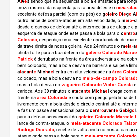
A
l
v
e
s
sendo que na sequência a bola é afastada para long
cruza rasteiro da esquerda para a área deles e o
meia-atac
excelente defesa parcial (com os pés) do
g
o
l
e
i
r
o
D
i
e
g
o
A
outro lance de contra-ataque em alta velocidade, o
m
e
i
o-
d
desde o campo de defesa até a intermediária de ataque e 
esquerda de ataque onde este passa a bola para o
c
e
n
t
r
o
Colorada
, desperdiça uma excelente oportunidade de marc
da trave direita da nossa goleira. Aos 24 minutos o
m
e
i
a-
a
chuta forte para a boa defesa do
goleiro Colorado Marc
Patrick
é derrubado na frente da área adversária e na cobr
bem colocado, mas a bola desvia na barreira e sai pela li
a
t
a
c
a
n
t
e
M
i
c
h
a
e
l
entra em alta velocidade na
área Color
colocado, mas a bola desvia no
meio-de-campo Colorado
mas a bola desvia no
zagueiro Colorado Víctor Cuesta
e 
carioca. Aos 38 minutos o
a
t
a
c
a
n
t
e
M
i
c
h
a
e
l
chega com a 
frente na
área Colorada
e chuta com perigo pela linha de
livremente com a bola desde o círculo central até a interm
e faz um passe sensacional para o
c
e
n
t
r
o
a
v
a
n
t
e
G
a
b
i
g
o
l
para a defesa sensacional do
goleiro Colorado Marcelo
lance de contra-ataque, o
meia-atacante Colorado Taiso
Rodrigo Dourado
, recebe de volta ainda no nosso campo e
ataque onde passa a bola para o
meia-atacante Colorado