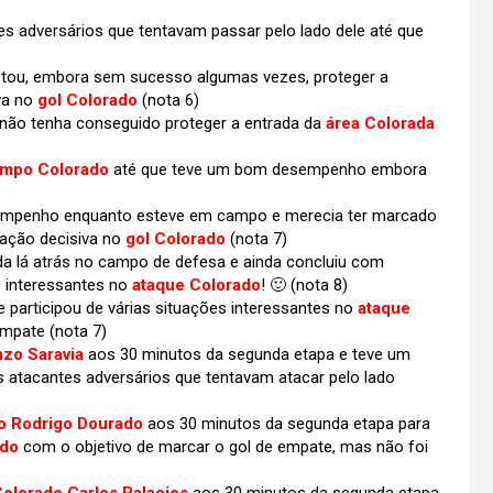
 adversários que tentavam passar pelo lado dele até que
tou, embora sem sucesso algumas vezes, proteger a
va no
gol Colorado
(nota 6)
ão tenha conseguido proteger a entrada da
área Colorada
mpo Colorado
até que teve um bom desempenho embora
sempenho enquanto esteve em campo e merecia ter marcado
pação decisiva no
gol Colorado
(nota 7)
a lá atrás no campo de defesa e ainda concluiu com
s interessantes no
ataque Colorado
! 🙂 (nota 8)
e participou de várias situações interessantes no
ataque
 empate
(nota 7)
nzo Saravia
aos 30 minutos da segunda etapa e teve um
s atacantes adversários que tentavam atacar pelo lado
o Rodrigo Dourado
aos 30 minutos da segunda etapa para
ado
com o objetivo de marcar o gol de empate, mas não foi