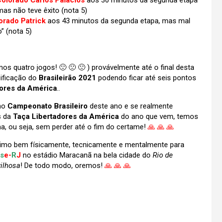
olorado Carlos Palacios
aos 30 minutos da segunda etapa
 mas não teve êxito (nota 5)
rado Patrick
aos 43 minutos da segunda etapa, mas mal
” (nota 5)
os quatro jogos! 🙁 🙁 🙁 ) provávelmente até o final desta
sificação do
Brasileirão 2021
podendo ficar até seis pontos
dores da América
..
 no
Campeonato Brasileiro
deste ano e se realmente
s da
Taça Libertadores da América
do ano que vem, temos
, ou seja, sem perder até o fim do certame!
🙏 🙏 🙏
simo bem físicamente, tecnicamente e mentalmente para
s
e-
R
J
no estádio Maracanã na bela cidade do
Rio de
ilhosa
! De todo modo, oremos!
🙏 🙏 🙏