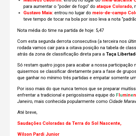
Matheus Cadorini:
entrou no lugar do
meia-atacante C
para aumentar o “poder de fogo” do
ataque Colorado
,
Gustavo Maia:
entrou no lugar do
meio-de-campo Colo
teve tempo de tocar na bola por isso leva a nota “padrão
Nota média do time na partida de hoje: 5,47
Com esta segunda derrota consecutiva (a terceira nos últim
rodada vamos cair para a oitava posição na tabela de clas
atrás da zona de classificação direta para a
Taça Liberta
Só restam quatro jogos para acabar a nossa participação
quisermos se classificar diretamente para a fase de grupo
que ganhar no mínimo três partidas e empatar somente uma
Por isso mais do que nunca temos que se preparar muitís
enfrentar a tradicional e perigosíssima equipe do
F
l
u
m
i
n
e
n
Janeiro
, mais conhecida popularmente como
Cidade Marav
Até breve,
Saudações Coloradas da Terra do Sol Nascente,
Wilson Pardi Junior