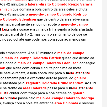
 Aos 42 minutos o
lateral-direito Colorado Renzo Saravia
enílson
que domina a bola dentro da área deles e chuta
 Aos 45 minutos o
meio-de-campo Colorado Rodrigo
 Colorado Edenílson
que de dentro da área adversária
palma parcialmente sendo no rebote o
meio-de-campo
d
L
u
i
z
salva quase em cima da linha sendo a bola afastada
rrota parcial de 1 x 2, mas com o sentimento de que se
do nosso gol até que podemos conseguir ao menos um
nda emocionante. Aos 13 minutos o
meio-de-campo
a o
meio-de-campo Colorado Patrick
quase que dentro da
eles onde o
meio-de-campo Colorado Edenílson
consegue
son
que ajeita com calma e chuta por cima da meta
e bate-e-rebate, a bola sobra livre para o
m
e
i
a-
a
t
a
c
a
n
t
e
igosamente para a excelente defesa parcial do
goleiro
 é afastada pelo
zagueiro Colorado Bruno Méndez
. Aos 19
e na frente da
área Colorada
passa para o
m
e
i
a-
a
t
a
c
a
n
t
e
g
u
i
s
t
a
chutar com força para a boa defesa do
goleiro
n
t
e
V
i
t
i
n
h
o
passa pelo
meio-de-campo Colorado Rodrigo
da, avança com a bola até entrar na
área Colorada
e mesmo