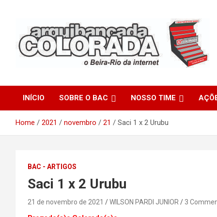
Skip
to
content
O Beira-Rio da Internet
Arquibancada Colorada
INÍCIO
SOBRE O BAC
NOSSO TIME
AÇÕ
Home
2021
novembro
21
Saci 1 x 2 Urubu
BAC - ARTIGOS
Saci 1 x 2 Urubu
21 de novembro de 2021
WILSON PARDI JUNIOR
3 Commen