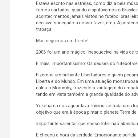
Estava escrito nas estrelas, como diz a bela músi
fomos garfados, quando disputávamos o Brasil
acontecimentos jamais vistos no futebol brasileiro
decisivo sonegado a nosso favor, etc.). A posteri
trapaça.
Mas seguimos em frente!
2006 foi um ano mágico, inesquecível na vida de t
E mais, importantíssimo: Os deuses do futebol vi
Fizemos um brilhante Libertadores e quem pegamos
Liberta e do Mundo. Em uma atuação monstruosa 
calou o Morumby, trazendo a vantagem do empate
tendo em vista também a grande qualidade do adv
Yokohama nos aguardava. Iniciou-se toda uma log
objetivo que era à época pintar o planeta Terra de
Importante salientar que nosso Inter não abandon
E chegou a hora da verdade. Emocionante partid