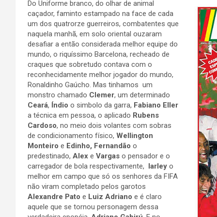
Do Uniforme branco, do olhar de animal
caçador, faminto estampado na face de cada
um dos quatrorze guerreiros, combatentes que
naquela manhã, em solo oriental ouzaram
desafiar a então considerada melhor equipe do
mundo, o riquíssimo Barcelona, recheado de
craques que sobretudo contava com o
reconhecidamente melhor jogador do mundo,
Ronaldinho Gaúcho. Mas tinhamos um
monstro chamado
Clemer
, um determinado
Ceará
,
Índio
o simbolo da garra,
Fabiano Eller
a técnica em pessoa, o aplicado
Rubens
Cardoso
, no meio dois volantes com sobras
de condicionamento físico,
Wellington
Monteiro
e
Edinho, Fernandão
o
predestinado,
Alex
e
Vargas
o pensador e o
carregador de bola respectivamente,
Iarley
o
melhor em campo que só os senhores da FIFA
não viram completado pelos garotos
Alexandre Pato
e
Luiz Adriano
e é claro
aquele que se tornou personagem dessa