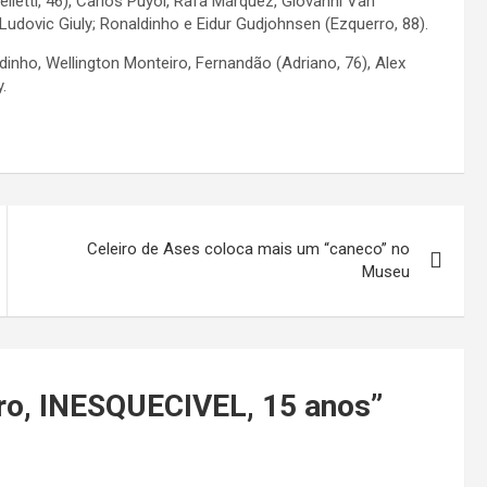
lletti, 46), Carlos Puyol, Rafa Márquez, Giovanni Van
 Ludovic Giuly; Ronaldinho e Eidur Gudjohnsen (Ezquerro, 88).
Edinho, Wellington Monteiro, Fernandão (Adriano, 76), Alex
.
Celeiro de Ases coloca mais um “caneco” no
Museu
ro, INESQUECIVEL, 15 anos
”