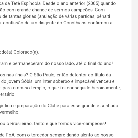
ca da Tetê Espíndola. Desde o ano anterior (2005) quando
eirão com grande chance de sermos campeões. Com
 de tantas glórias (anulação de várias partidas, pênalti
or confissão de um dirigente do Corinthians confirmou a
odo(a) Colorado(a).
eram e permaneceram do nosso lado, até o final do ano!
 nas finais? O São Paulo, então detentor do título da
do jovem Sóbis, um Inter soberbo e impecável venceu e
 para o nosso templo, o que foi conseguido heroicamente,
ersário.
ística e preparação do Clube para esse grande e sonhado
 vermelho.
ou o Brasileirão, tanto é que fomos vice-campeões!
a de PoA, com o torcedor sempre dando alento ao nosso