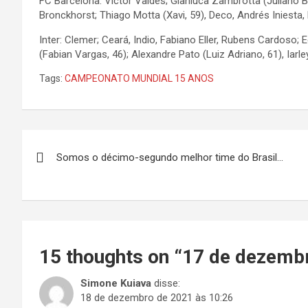
FC Barcelona: Victor Valdés; Gianluca Zambrotta (Juliano Be
Bronckhorst; Thiago Motta (Xavi, 59), Deco, Andrés Iniesta,
Inter: Clemer; Ceará, Indio, Fabiano Eller, Rubens Cardoso; 
(Fabian Vargas, 46); Alexandre Pato (Luiz Adriano, 61), Iarley
Tags:
CAMPEONATO MUNDIAL 15 ANOS
Navegação
Somos o décimo-segundo melhor time do Brasil…
de
Post
15 thoughts on “
17 de dezemb
Simone Kuiava
disse:
18 de dezembro de 2021 às 10:26