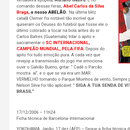
verdadeira epopéia,
Adriano Gabirú
. E no
comando dessas feras,
Abel Carlos da Silva
Braga,
o nosso ABELÃO.
Na última blitz
catalã Clemer foi notável tão incrível que
quiseram os Deuses do futebol que fosse ele o
último colorado a tocar na bola antes do sr
Carlos Batres (Guatemala) trilar o apito e
sacramentar o
SC INTERNACIONAL,
CAMPEÃO MUNDIAL, PELA FIFA
. Depois do
apito foi tudo emoção pura. A cada vez que
revejop a transmissão do jogo me emociona
ouvir o Galvão Bueno, gritar: ” Cadê o Parcão
mostra aí”, e o que se via era um MAR
VERMELHO tomando o Parque Moinhos de vento, Sempre p
Nelson Silva foi tão aplicável: ”
SIGA A TUA SENDA DE V
BRASIL”
17/12/2006 – 11h24
Ficha técnica de Barcelona-Internacional
YOKOHAMA, Japão, 17 dez (AFP) – Segue a ficha técnica d