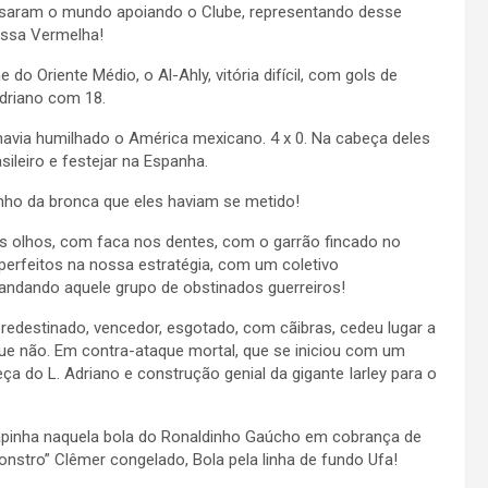
ssaram o mundo apoiando o Clube, representando desse
assa Vermelha!
do Oriente Médio, o Al-Ahly, vitória difícil, com gols de
driano com 18.
havia humilhado o América mexicano. 4 x 0. Na cabeça deles
sileiro e festejar na Espanha.
ho da bronca que eles haviam se metido!
s olhos, com faca nos dentes, com o garrão fincado no
perfeitos na nossa estratégia, com um coletivo
andando aquele grupo de obstinados guerreiros!
 predestinado, vencedor, esgotado, com cãibras, cedeu lugar a
ue não. Em contra-ataque mortal, que se iniciou com um
ça do L. Adriano e construção genial da gigante Iarley para o
apinha naquela bola do Ronaldinho Gaúcho em cobrança de
onstro” Clêmer congelado, Bola pela linha de fundo Ufa!