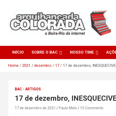
Skip
to
content
O Beira-Rio da Internet
Arquibancada Colorada
INÍCIO
SOBRE O BAC
NOSSO TIME
AÇÕ
Home
2021
dezembro
17
17 de dezembro, INESQUECIVE
BAC - ARTIGOS
17 de dezembro, INESQUECIVE
17 de dezembro de 2021
Paulo Melo
15 Comments