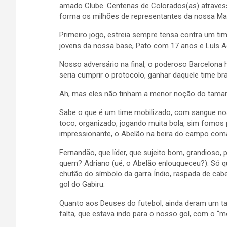
amado Clube. Centenas de Colorados(as) atrave
forma os milhões de representantes da nossa M
Primeiro jogo, estreia sempre tensa contra um time 
jovens da nossa base, Pato com 17 anos e Luís A
Nosso adversário na final, o poderoso Barcelona 
seria cumprir o protocolo, ganhar daquele time bra
Ah, mas eles não tinham a menor noção do taman
Sabe o que é um time mobilizado, com sangue no
toco, organizado, jogando muita bola, sim fomos 
impressionante, o Abelão na beira do campo com
Fernandão, que líder, que sujeito bom, grandioso,
quem? Adriano (ué, o Abelão enlouqueceu?). Só q
chutão do símbolo da garra Índio, raspada de cabe
gol do Gabiru.
Quanto aos Deuses do futebol, ainda deram um t
falta, que estava indo para o nosso gol, com o “m