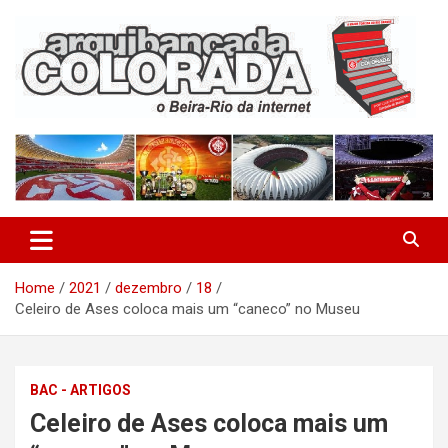
Skip
to
content
O Beira-Rio da Internet
Arquibancada Colorada
Home
2021
dezembro
18
Celeiro de Ases coloca mais um “caneco” no Museu
BAC - ARTIGOS
Celeiro de Ases coloca mais um