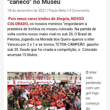
“caneco” no Museu
18 de dezembro de 2021
Paulo Melo
4 Comments
Pois meus caros irmãos de Alegria, NOSSO
COLORADO,
os nossos meninos “engordaram a
prateleira de troféus no museu colorado. Na partida de
volta contra nosso maior rival no sub 20, O Brasil de
Pelotas, jogando na Morada dos Quero-queros o inter
Venceu por 2 x 1 e se tornou TETRA-CAMPEÃO gaúcho
sub 20. Desde que foi criada a competição, o Colorado
acumula 15 títulos.
O
Inter
saiu
perdendo
com um
gol logo
no
começo
do