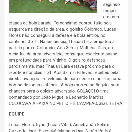
segundo
tempo,
em uma
jogada de bola parada. Fernandinho cobrou falta pela
esquerda na direção da área, o goleiro Colorado, Lucas
Flores não conseguiu a defesa e a bola entrou no
cantinho, 0 x 1. Na sequência, Thauan Lara empatou a
partida para o Colorado, Aos 30min, Matheus Dias, da
meia-lua da área adversária, conseguiu excelente passe
em profundidade para Vitinho. O goleiro defendeu
parcialmente, mas Thauan Lara estava próximo para o
rebote e concluiu 1 x1. Aos 37 min Estêvão recebeu pela
direita, avançou em velocidade para dentro e acertou uma
bomba de longa distância. A bola morreu no ângulo, sem
chances para o goleiro adversário. GOLAÇO! O time
comandado por João Miguel e Leonardo Martins
COLOCAVA A FAIXA NO PEITO – É CAMPEÃO, aliás TETRA.
EQUIPE:
Lucas Flores; Ryan (Lucas Vital), Adriel, João Felix e
Cazzetta; Igor (Bizescki), Matheus Dias (João Pedro),