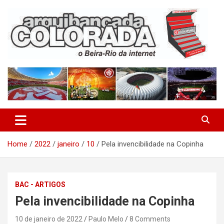
Skip
to
content
O Beira-Rio da Internet
Arquibancada Colorada
Home
2022
janeiro
10
Pela invencibilidade na Copinha
BAC - ARTIGOS
Pela invencibilidade na Copinha
10 de janeiro de 2022
Paulo Melo
8 Comments