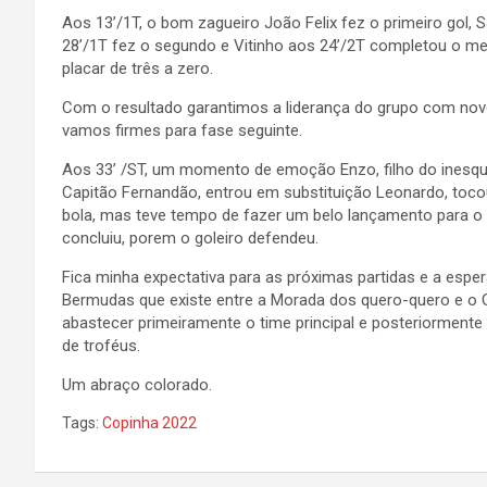
Aos 13’/1T, o bom zagueiro João Felix fez o primeiro gol,
28’/1T fez o segundo e Vitinho aos 24’/2T completou o m
placar de três a zero.
Com o resultado garantimos a liderança do grupo com nov
vamos firmes para fase seguinte.
Aos 33’ /ST, um momento de emoção Enzo, filho do inesqu
Capitão Fernandão, entrou em substituição Leonardo, toc
bola, mas teve tempo de fazer um belo lançamento para o 
concluiu, porem o goleiro defendeu.
Fica minha expectativa para as próximas partidas e a esp
Bermudas que existe entre a Morada dos quero-quero e o 
abastecer primeiramente o time principal e posteriorment
de troféus.
Um abraço colorado.
Tags:
Copinha 2022