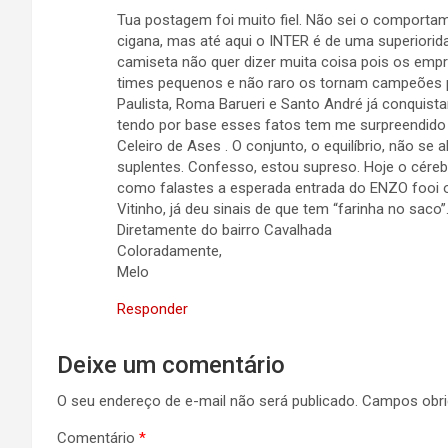
Tua postagem foi muito fiel. Não sei o comportam
cigana, mas até aqui o INTER é de uma superiorid
camiseta não quer dizer muita coisa pois os em
times pequenos e não raro os tornam campeões 
Paulista, Roma Barueri e Santo André já conquistar
tendo por base esses fatos tem me surpreendido
Celeiro de Ases . O conjunto, o equilíbrio, não s
suplentes. Confesso, estou supreso. Hoje o cérebr
como falastes a esperada entrada do ENZO fooi o 
Vitinho, já deu sinais de que tem “farinha no sac
Diretamente do bairro Cavalhada
Coloradamente,
Melo
Responder
Deixe um comentário
O seu endereço de e-mail não será publicado.
Campos obri
Comentário
*