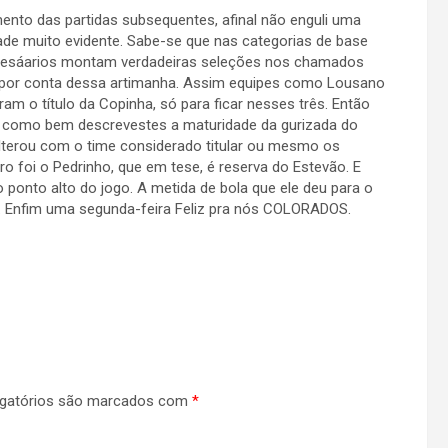
ento das partidas subsequentes, afinal não enguli uma
ade muito evidente. Sabe-se que nas categorias de base
presáarios montam verdadeiras seleções nos chamados
por conta dessa artimanha. Assim equipes como Lousano
am o título da Copinha, só para ficar nesses três. Então
 como bem descrevestes a maturidade da gurizada do
e alterou com o time considerado titular ou mesmo os
o foi o Pedrinho, que em tese, é reserva do Estevão. E
ponto alto do jogo. A metida de bola que ele deu para o
o”. Enfim uma segunda-feira Feliz pra nós COLORADOS.
gatórios são marcados com
*