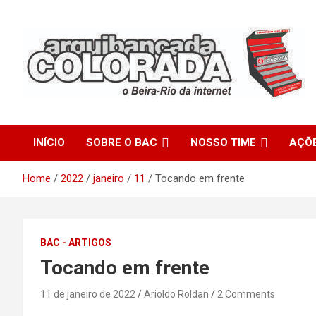
Skip
to
content
O Beira-Rio da Internet
Arquibancada Colorada
INÍCIO
SOBRE O BAC
NOSSO TIME
AÇÕ
Home
2022
janeiro
11
Tocando em frente
BAC - ARTIGOS
Tocando em frente
11 de janeiro de 2022
Arioldo Roldan
2 Comments