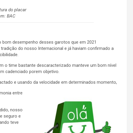
tura do placar
em: BAC
ndo o bom desempenho desses garotos que em 2021
tradição do nosso Internacional e já haviam confirmado a
ibilidade.
m o time bastante descaracterizado manteve um bom nível
em cadenciado porem objetivo.
actado e usando da velocidade em determinados momento,
monia entre
dido, nosso
e seguro e
ando teve