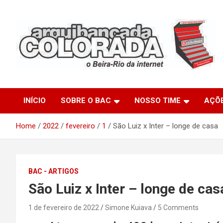
Skip
to
content
O Beira-Rio da Internet
Arquibancada Colorada
INÍCIO
SOBRE O BAC
NOSSO TIME
AÇÕ
Home
2022
fevereiro
1
São Luiz x Inter – longe de casa
BAC - ARTIGOS
São Luiz x Inter – longe de cas
1 de fevereiro de 2022
Simone Kuiava
5 Comments