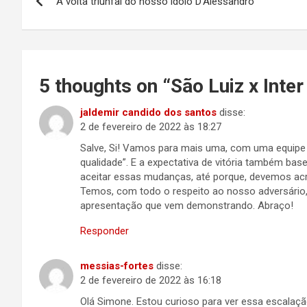
A volta triunfal do nosso ídolo D’Alessandro
de
Post
5 thoughts on “
São Luiz x Inte
jaldemir candido dos santos
disse:
2 de fevereiro de 2022 às 18:27
Salve, Si! Vamos para mais uma, com uma equipe 
qualidade”. E a expectativa de vitória também bas
aceitar essas mudanças, até porque, devemos acr
Temos, com todo o respeito ao nosso adversário, 
apresentação que vem demonstrando. Abraço!
Responder
messias-fortes
disse:
2 de fevereiro de 2022 às 16:18
Olá Simone. Estou curioso para ver essa escalaçã