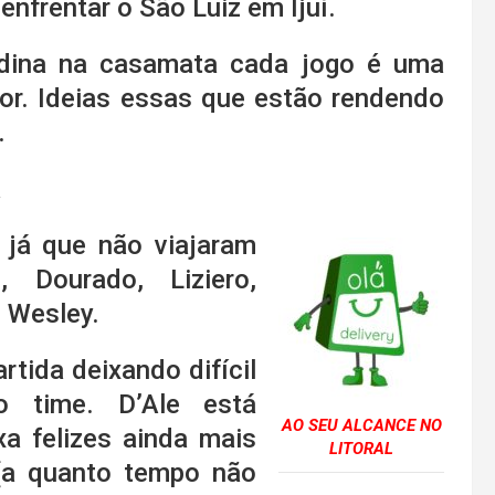
enfrentar o São Luiz em Ijuí.
dina na casamata cada jogo é uma
or. Ideias essas que estão rendendo
.
á
 já que não viajaram
 Dourado, Liziero,
e Wesley.
tida deixando difícil
o time. D’Ale está
AO SEU ALCANCE NO
a felizes ainda mais
LITORAL
 (a quanto tempo não