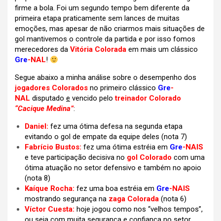
firme a bola. Foi um segundo tempo bem diferente da
primeira etapa praticamente sem lances de muitas
emoções, mas apesar de não criarmos mais situações de
gol mantivemos o controle da partida e por isso fomos
merecedores da
Vitória Colorada
em mais um clássico
Gre
-NAL
!
Segue abaixo a minha análise sobre o desempenho dos
jogadores Colorados
no primeiro clássico
Gre
-
NAL
disputado
e
vencido pelo
treinador Colorado
“Cacique Medina”
:
Daniel:
fez uma ótima defesa na segunda etapa
evitando o gol de empate da equipe deles (nota 7)
Fabrício Bustos:
fez uma ótima estréia em
Gre
-NAIS
e teve participação decisiva no
gol Colorado
com uma
ótima atuação no setor defensivo e também no apoio
(nota 8)
Kaíque Rocha:
fez uma boa estréia em
Gre
-NAIS
mostrando segurança na
zaga Colorada
(nota 6)
Víctor Cuesta:
hoje jogou como nos “velhos tempos”,
ou seja com muita segurança e confiança no setor