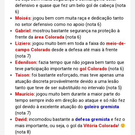
defensivo e quase que fez um belo gol de cabeça (nota
6)
Moisés:
jogou bem com muita raça e dedicação tanto
no setor defensivo como no apoio
(nota 6)
Gabriel:
mostrou bastante segurança na proteção à
frente da
área Colorada
(nota 6)
Liziero:
jogou muito bem em toda a faixa do
meio-de-
campo Colorado
desde a defesa até mais à frente
(nota 7)
Edenílson:
fazia tempo que não jogava bem tanto que
teve participação importante no
gol Colorado
(nota 6)
Taison:
foi bastante esforçado, mas teve apenas uma
atuação discreta provávelmente devido a uma lesão
tanto que teve de ser substituído no intervalo (nota 5)
Maurício:
jogou muito bem durante a maior parte do
tempo sempre indo em direção ao ataque e só não fez
gol devido à excelente atuação do
goleiro gremista
(nota 7)
David:
incomodou bastante a
defesa gremista
e fez o
mais importante, ou seja, o gol da
Vitória Colorada
!
(nota 8)