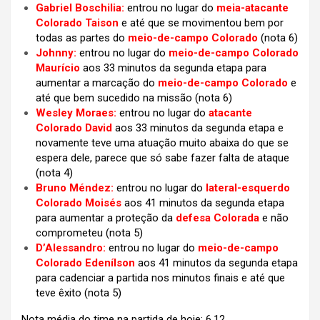
Gabriel Boschilia:
entrou no lugar do
meia-atacante
Colorado Taison
e até que se movimentou bem por
todas as partes do
meio-de-campo Colorado
(nota 6)
Johnny:
entrou no lugar do
meio-de-campo Colorado
Maurício
aos 33 minutos da segunda etapa para
aumentar a marcação do
meio-de-campo Colorado
e
até que bem sucedido na missão (nota 6)
Wesley Moraes:
entrou no lugar do
atacante
Colorado David
aos 33 minutos da segunda etapa e
novamente teve uma atuação muito abaixa do que se
espera dele, parece que só sabe fazer falta de ataque
(nota 4)
Bruno Méndez:
entrou no lugar do
lateral-esquerdo
Colorado Moisés
aos 41 minutos da segunda etapa
para aumentar a proteção da
defesa Colorada
e não
comprometeu (nota 5)
D’Alessandro:
entrou no lugar do
meio-de-campo
Colorado Edenílson
aos 41 minutos da segunda etapa
para cadenciar a partida nos minutos finais e até que
teve êxito (nota 5)
Nota média do time na partida de hoje: 6,12