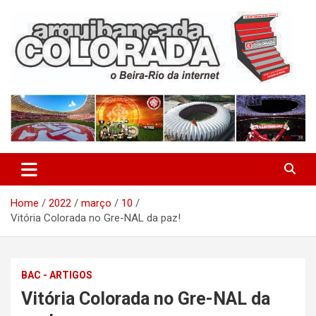
Skip
to
content
O Beira-Rio da Internet
Arquibancada Colorada
Home
2022
março
10
Vitória Colorada no Gre-NAL da paz!
BAC - ARTIGOS
Vitória Colorada no Gre-NAL da