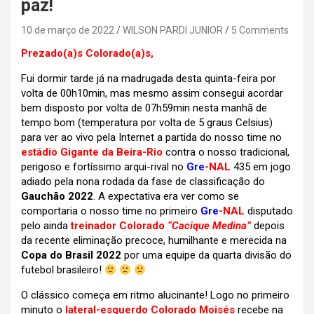
paz!
10 de março de 2022
WILSON PARDI JUNIOR
5 Comments
Prezado(a)s Colorado(a)s,
Fui dormir tarde já na madrugada desta quinta-feira por
volta de 00h10min, mas mesmo assim consegui acordar
bem disposto por volta de 07h59min nesta manhã de
tempo bom (temperatura por volta de 5 graus Celsius)
para ver ao vivo pela Internet a partida do nosso time no
estádio Gigante da Beira-Rio
contra o nosso tradicional,
perigoso e fortíssimo arqui-rival no
Gre
-NAL
435 em jogo
adiado pela nona rodada da fase de classificação do
Gauchão 2022
. A expectativa era ver como se
comportaria o nosso time no primeiro
Gre
-NAL
disputado
pelo ainda
treinador Colorado
“Cacique Medina”
depois
da recente eliminação precoce, humilhante e merecida na
Copa do Brasil 2022
por uma equipe da quarta divisão do
futebol brasileiro!
O clássico começa em ritmo alucinante! Logo no primeiro
minuto o
lateral-esquerdo Colorado Moisés
recebe na