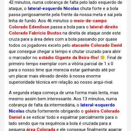
42 minutos, numa cobrança de falta pelo lado esquerdo de
ataque, o
lateral-esquerdo Nicolas
chuta forte e a bola
passa perigosamente pela frente da nossa meta e sai pela
linha de fundo. Aos 46 minutos o
meio-de-campo
Colorado Edenílson
passa a bola para o
lateral-direito
Colorado Fabrício Bustos
na direita de ataque onde este
cruza para a área deles com a bola passando por quase
todos os jogadores exceto pelo
atacante Colorado David
que consegue chegar a tempo e chutar cruzado para abrir
o marcador no
estádio Gigante da Beira-Rio
!
Final de
primeiro tempo exemplar com a vitória parcial de 1 x 0
para o nosso time que merecia estar ganhando até por
um placar mais elevado devido à nossa enorme
superioridade técnica em relação ao nosso arqui-rival.
A segunda etapa começa de uma forma mais lenta, mas
mesmo assim bem interessante. Aos 13 minutos, numa
cobrança de falta da intermediária, o
lateral-esquerdo
Nicolas
chuta fortemente obrigando o
goleiro Colorado
Daniel
a se esticar todo e espalmar parcialmente para o
lado sendo que na sequência a bola é cruzada para a
pequena
área Colorada
e ele consegue finalmente agarrar