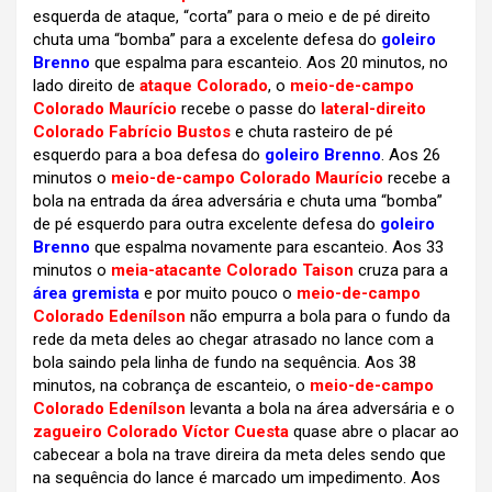
esquerda de ataque, “corta” para o meio e de pé direito
chuta uma “bomba” para a excelente defesa do
goleiro
Brenno
que espalma para escanteio. Aos 20 minutos, no
lado direito de
ataque Colorado
, o
meio-de-campo
Colorado Maurício
recebe o passe do
lateral-direito
Colorado Fabrício Bustos
e chuta rasteiro de pé
esquerdo para a boa defesa do
goleiro Brenno
. Aos 26
minutos o
meio-de-campo Colorado Maurício
recebe a
bola na entrada da área adversária e chuta uma “bomba”
de pé esquerdo para outra excelente defesa do
goleiro
Brenno
que espalma novamente para escanteio. Aos 33
minutos o
meia-atacante Colorado Taison
cruza para a
área gremista
e por muito pouco o
meio-de-campo
Colorado Edenílson
não empurra a bola para o fundo da
rede da meta deles ao chegar atrasado no lance com a
bola saindo pela linha de fundo na sequência. Aos 38
minutos, na cobrança de escanteio, o
meio-de-campo
Colorado Edenílson
levanta a bola na área adversária e o
zagueiro Colorado Víctor Cuesta
quase abre o placar ao
cabecear a bola na trave direira da meta deles sendo que
na sequência do lance é marcado um impedimento. Aos