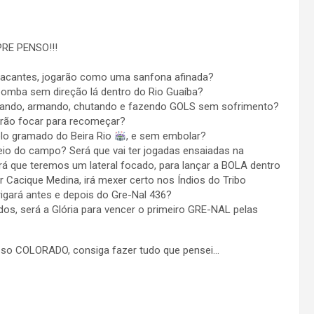
RE PENSO!!!
 atacantes, jogarão como uma sanfona afinada?
 bomba sem direção lá dentro do Rio Guaíba?
rcando, armando, chutando e fazendo GOLS sem sofrimento?
rão focar para recomeçar?
lo gramado do Beira Rio
, e sem embolar?
eio do campo? Será que vai ter jogadas ensaiadas na
erá que teremos um lateral focado, para lançar a BOLA dentro
 Cacique Medina, irá mexer certo nos Índios do Tribo
rigará antes e depois do Gre-Nal 436?
dos, será a Glória para vencer o primeiro GRE-NAL pelas
sso COLORADO, consiga fazer tudo que pensei…