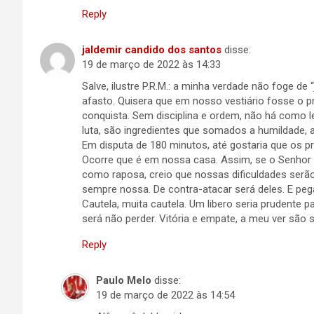
Reply
jaldemir candido dos santos
disse:
19 de março de 2022 às 14:33
Salve, ilustre P.R.M.: a minha verdade não foge de
afasto. Quisera que em nosso vestiário fosse o p
conquista. Sem disciplina e ordem, não há como l
luta, são ingredientes que somados a humildade, a
Em disputa de 180 minutos, até gostaria que os pr
Ocorre que é em nossa casa. Assim, se o Senhor 
como raposa, creio que nossas dificuldades serã
sempre nossa. De contra-atacar será deles. E pe
Cautela, muita cautela. Um libero seria prudente 
será não perder. Vitória e empate, a meu ver são 
Reply
Paulo Melo
disse:
19 de março de 2022 às 14:54