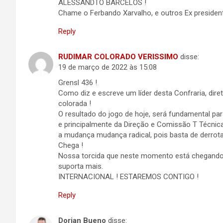
ALESSANDTO BARCELOS !
Chame o Ferbando Xarvalho, e outros Ex president
Reply
RUDIMAR COLORADO VERISSIMO
disse:
19 de março de 2022 às 15:08
Grensl 436 !
Como diz e escreve um líder desta Confraria, dire
colorada !
O resultado do jogo de hoje, será fundamental par
e principalmente da Direção e Comissão T Técnica
a mudança mudança radical, pois basta de derrota
Chega !
Nossa torcida que neste momento está chegando e
suporta mais.
INTERNACIONAL ! ESTAREMOS CONTIGO !
Reply
Dorian Bueno
disse: