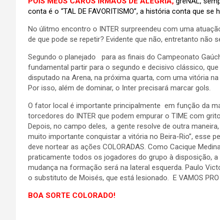
POIS MEUS CAROS IRMÃOS DE ALEGRIA,
greNAL, semp
conta é o “TAL DE FAVORITISMO”, a história conta que se há
No úlitmo encontro o INTER surpreendeu com uma atuação 
de que pode se repetir? Evidente que não, entretanto não
Segundo o planejado para as finais do Campeonato Gaúch
fundamental partir para o segundo e decisivo clássico, que
disputado na Arena, na próxima quarta, com uma vitória n
Por isso, além de dominar, o Inter precisará marcar gols.
O fator local é importante principalmente em função da ma
torcedores do INTER que podem empurar o TIME com grito 
Depois, no campo deles, a gente resolve de outra maneira, 
muito importante conquistar a vitória no Beira-Rio”, esse
deve nortear as ações COLORADAS. Como Cacique Medin
praticamente todos os jogadores do grupo à disposição, a
mudança na formação será na lateral esquerda. Paulo Vict
o substituto de Moisés, que está lesionado. E VAMOS PR
BOA SORTE COLORADO!