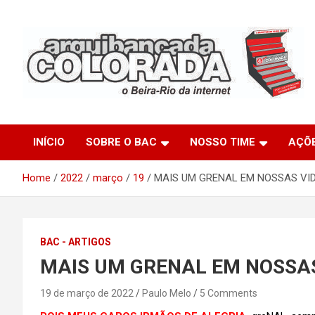
Skip
to
content
O Beira-Rio da Internet
Arquibancada Colorada
INÍCIO
SOBRE O BAC
NOSSO TIME
AÇÕ
Home
2022
março
19
MAIS UM GRENAL EM NOSSAS VI
BAC - ARTIGOS
MAIS UM GRENAL EM NOSSA
19 de março de 2022
Paulo Melo
5 Comments