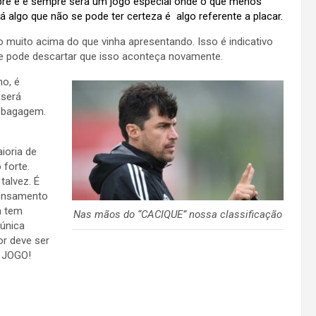
re é e sempre será um jogo especial onde o que menos
 algo que não se pode ter certeza é algo referente a placar.
muito acima do que vinha apresentando. Isso é indicativo
 se pode descartar que isso aconteça novamente.
o, é
 será
a bagagem.
ioria de
forte.
talvez. É
 pensamento
a tem
Nas mãos do “CACIQUE” nossa classificação
 única
or deve ser
O JOGO!