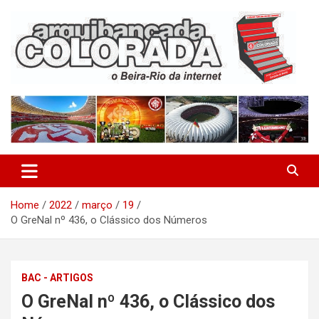
Skip
to
content
O Beira-Rio da Internet
Arquibancada Colorada
Home
2022
março
19
O GreNal nº 436, o Clássico dos Números
BAC - ARTIGOS
O GreNal nº 436, o Clássico dos