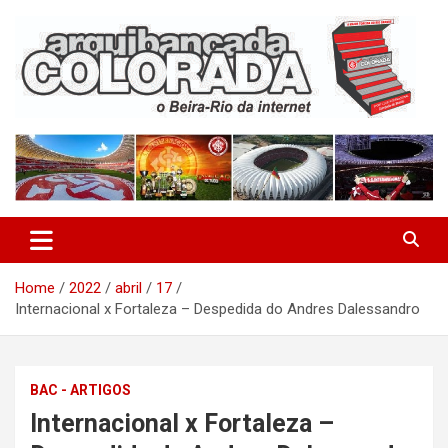
Skip
to
content
O Beira-Rio da Internet
Arquibancada Colorada
Home
2022
abril
17
Internacional x Fortaleza – Despedida do Andres Dalessandro
BAC - ARTIGOS
Internacional x Fortaleza –