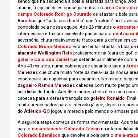
sendo que na sequência a bola é afastada para longe. Aos 1
ataque, a equipe deles consegue entrar na
área Colorada
c
campo Colorado Rodrigo Dourado
de afastar a bola para
B
a
r
a
l
h
a
s
que “solta uma bomba” que “explode” no travess
controlada pela nossa equipe. Aos 26 minutos o
atacante
intermediária e faz um excelente passe para o
centroavan
adversária, chuta relativamente fraco para a defesa em d
Colorado Bruno Méndez
erra ao tentar afastar a bola da
a
t
a
c
a
n
t
e
W
e
l
l
i
n
g
t
o
n
R
a
t
o
praticamente na “cara do gol” e
goleiro Colorado Daniel
que defende parcialmente com a b
Aos 43 minutos, numa cobrança de escanteio para a
área
M
e
n
e
z
e
s
que chuta muito forte da meia-lua da nossa áre
espetacular ao espalmar para escanteio. No minuto seguin
z
a
g
u
e
i
r
o
R
a
m
o
n
M
e
n
e
z
e
s
cabecea com muito perigo uma
pela linha de fundo. Aos 45 minutos a bola é cruzada para 
cabecea para a defesa tranquila do
g
o
l
e
i
r
o
R
o
n
a
l
d
o
. Fina
muito preocupados para o intervalo já que, depois do nosso
do
A
t
l
é
t
i
c
o-
G
O
jogou e merecia pelo menos o empate pel
A segunda etapa começa de forma movimentada. Aos trê
para o
meia-atacante Colorado Taison
na intermediária d
Colorado Edenílson
que devolve a bola para o
meia-atac