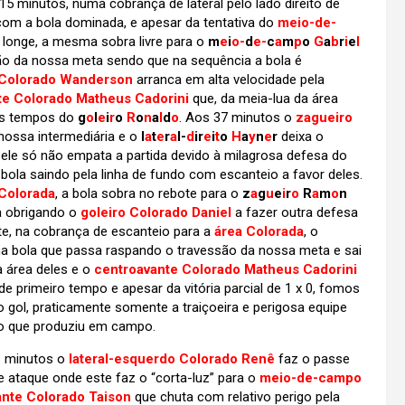
5 minutos, numa cobrança de lateral pelo lado direito de
om a bola dominada, e apesar da tentativa do
meio-de-
 longe, a mesma sobra livre para o
m
e
i
o-
d
e-
c
a
m
p
o
G
a
b
r
i
e
l
ão da nossa meta sendo que na sequência a bola é
 Colorado Wanderson
arranca em alta velocidade pela
te Colorado Matheus Cadorini
que, da meia-lua da área
ois tempos do
g
o
l
e
i
r
o
R
o
n
a
l
d
o
. Aos 37 minutos o
zagueiro
 nossa intermediária e o
l
a
t
e
r
a
l-
d
ir
e
i
t
o
H
a
y
n
e
r
deixa o
 ele só não empata a partida devido à milagrosa defesa do
ola saindo pela linha de fundo com escanteio a favor deles.
 Colorada
, a bola sobra no rebote para o
z
a
g
u
e
i
r
o
R
a
m
o
n
a obrigando o
goleiro Colorado Daniel
a fazer outra defesa
te, na cobrança de escanteio para a
área Colorada
, o
 bola que passa raspando o travessão da nossa meta e sai
a área deles e o
centroavante Colorado Matheus Cadorini
l de primeiro tempo e apesar da vitória parcial de 1 x 0, fomos
 gol, praticamente somente a traiçoeira e perigosa equipe
o que produziu em campo.
s minutos o
lateral-esquerdo Colorado Renê
faz o passe
e ataque onde este faz o “corta-luz” para o
meio-de-campo
ante Colorado Taison
que chuta com relativo perigo pela