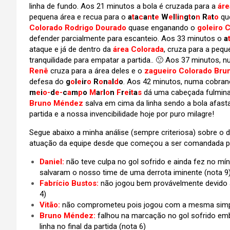
linha de fundo. Aos 21 minutos a bola é cruzada para a
áre
pequena área e recua para o
a
t
a
c
a
n
t
e
W
e
l
l
i
n
g
t
o
n
R
a
t
o
que
Colorado Rodrigo Dourado
quase enganando o
goleiro 
defender parcialmente para escanteio. Aos 33 minutos o
a
ataque e já de dentro da
área Colorada
, cruza para a peq
tranquilidade para empatar a partida.. 🙁 Aos 37 minutos,
Renê
cruza para a área deles e o
zagueiro Colorado Br
defesa do
g
o
l
e
ir
o
R
o
n
a
l
d
o
. Aos 42 minutos, numa cobranç
m
e
i
o-
d
e-
c
a
m
p
o
M
a
r
l
o
n
F
r
e
i
t
a
s
dá uma cabeçada fulmina
Bruno Méndez
salva em cima da linha sendo a bola afast
partida e a nossa invencibilidade hoje por puro milagre!
Segue abaixo a minha análise (sempre criteriosa) sobre 
atuação da equipe desde que começou a ser comandada p
Daniel:
não teve culpa no gol sofrido e ainda fez no 
salvaram o nosso time de uma derrota iminente
(nota 9
Fabrício Bustos:
não jogou bem provávelmente devido
4)
Vitão:
não comprometeu pois jogou com a mesma simp
Bruno Méndez:
falhou na marcação no gol sofrido emb
linha no final da partida
(nota 6)