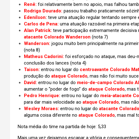
Renê:
foi relativamente bem no apoio, mas falhou tamb
Rodrigo Dourado:
passou trabalho
praticamente
sózin
Edenílson:
teve uma atuação regular tentando sempre e
Carlos de Pena:
uma atuação razoável na primeira eta
Alan Patrick:
teve participação extremamente decisiva
atacante Colorado Wanderson
(nota 7)
Wanderson:
jogou muito bem principalmente na primei
(nota 8)
Matheus Cadorini:
foi esforçado no ataque, mas deu-
conclusão dos lances
(nota 4)
Taison:
entrou no lugar do
centroavante Colorado Ma
produção do
ataque Colorado
, mas não foi muito suc
David:
entrou no lugar do
meio-de-campo Colorado Al
aumentar o “poder de fogo” do
ataque Colorado
, mas 
Pedro Henrique:
entrou no lugar do
meia-atacante Co
para dar mais velocidade ao
ataque Colorado
, mas não
Wesley Moraes:
entrou no lugar do
atacante Colorad
alguma coisa diferente no
ataque Colorado
, mas mal t
Nota média do time na partida de hoje: 5,33
Mais uma vez deixamos escapar a vitória e consequenteme