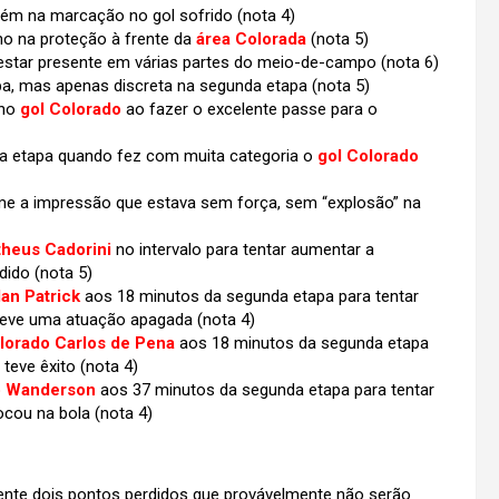
ém na marcação no gol sofrido (nota 4)
ho na proteção à frente da
área Colorada
(nota 5)
star presente em várias partes do meio-de-campo (nota 6)
pa, mas apenas discreta na segunda etapa
(nota 5)
 no
gol Colorado
ao fazer o excelente passe para o
ra etapa quando fez com muita categoria o
gol Colorado
me a impressão que estava sem força, sem “explosão” na
theus Cadorini
no intervalo para tentar aumentar a
edido
(nota 5)
an Patrick
aos 18 minutos da segunda etapa para tentar
teve uma atuação apagada
(nota 4)
lorado Carlos de Pena
aos 18 minutos da segunda etapa
 teve êxito
(nota 4)
o Wanderson
aos 37 minutos da segunda etapa para tentar
ocou na bola
(nota 4)
nte dois pontos perdidos que provávelmente não serão