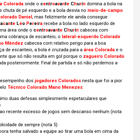
a Colorada
onde o
c
e
n
t
r
o
a
v
a
n
t
e
C
h
u
r
í
n
domina a bola na
 chuta de pé esquerdo e a bola desvia no
meio-de-campo
Colorado Daniel
, mas felizmente ele ainda consegue
t
a
c
a
n
t
e
L
é
o
P
e
r
e
i
r
a
recebe a bola no lado esquerdo de
uena área onde o
c
e
n
t
r
o
a
v
a
n
t
e
C
h
u
r
í
n
cabecea com
 numa cobrança de escanteio, o
lateral-esquerdo Colorado
uno Méndez
cabecea com relativo perigo para a boa
a de escanteio, a bola é cruzada para a
área Colorada
e o
nte que só não resulta em gol porque o
zagueiro Colorado
ada posteriormente. Final de partida e só não perdemos a
o desempenho dos
jogadores Colorados
nesta que foi a pior
elo
Técnico Colorado Mano Menezes
:
mínimo duas defesas simplesmente espetaculares que
)
 ao recente excesso de jogos sem descanso nenhum (nota
licidade de sempre
(nota 5)
ora tenha salvado a equipe ao tirar uma bola em cima da