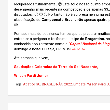
recuperados futuramente.. 🙁 Este foi o nosso quinto em
desempenho mais recente na competição é de apenas 33,
disputados.. 🙁 🙁 🙁 Portanto não é surpresa nenhuma e
classificação do
Campeonato Brasileirão
apenas quatro p
🙁
Por isso mais do que nunca temos que se preparar muitís
enfrentar a perigosa e fortíssima equipe do
Bragantino
, n
conhecida popularmente como a
“Capital Nacional da Ling
domingo à noite!
Ou seja, OREMOS!
🙏 🙏 🙏
Até semana que vem,
Saudações Coloradas da Terra do Sol Nascente,
Wilson Pardi Junior
Tags:
Atlético GO
,
BRASILEIRÃO 2022
,
Empate
,
Wilson Pardi J
Navegação