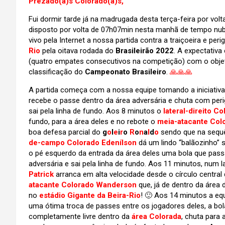
Prezado(a)s Colorado(a)s,
Fui dormir tarde já na madrugada desta terça-feira por 
disposto por volta de 07h07min nesta manhã de tempo nubl
vivo pela Internet a nossa partida contra a traiçoeira e per
Rio
pela oitava rodada do
Brasileirão 2022
. A expectativa
(quatro empates consecutivos na competição) com o objeti
classificação do
Campeonato Brasileiro
.
🙏🙏🙏
A partida começa com a nossa equipe tomando a iniciativ
recebe o passe dentro da área adversária e chuta com peri
sai pela linha de fundo. Aos 8 minutos o
lateral-direito C
fundo, para a área deles e no rebote o
meia-atacante Col
boa defesa parcial do
g
o
l
e
i
r
o
R
o
n
a
l
d
o
sendo que na sequê
de-campo Colorado Edenílson
dá um lindo “balãozinho” 
o pé esquerdo da entrada da área deles uma bola que passa
adversária e sai pela linha de fundo. Aos 11 minutos, num 
Patrick
arranca em alta velocidade desde o círculo centra
atacante Colorado Wanderson
que, já de dentro da área
no
estádio Gigante da Beira-Rio
! 🙂 Aos 14 minutos a eq
uma ótima troca de passes entre os jogadores deles, a bola
completamente livre dentro da
área Colorada
, chuta para 