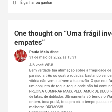
É ganhar ou ganhar
de
Post
One thought on “
Uma frágil inv
empates
”
Paulo Melo
disse:
31 de maio de 2022 às 13:31
Alô você WPJ!
Bem verdade tua afirmação sobre a fragilidade de
paraíso a três ou quatro rodadas, bastando vence
vitória não vem e aí vem a tua razão. O que nos 
um conjunto de toque-toque onde não há contundê
PRECISA COMPRAR MAIS, PELO AMOR DE DEUS. Pões
de latas, de driblador. Ultimamente só temos o W
ontem, toca pra lá, toca pra cá, o tempo passa e 
melhorar. OREMOS!!!