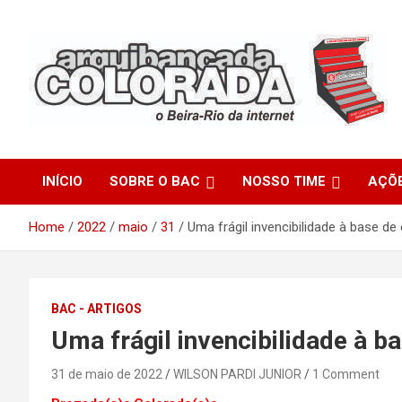
Skip
to
content
O Beira-Rio da Internet
Arquibancada Colorada
INÍCIO
SOBRE O BAC
NOSSO TIME
AÇÕ
Home
2022
maio
31
Uma frágil invencibilidade à base d
BAC - ARTIGOS
Uma frágil invencibilidade à 
31 de maio de 2022
WILSON PARDI JUNIOR
1 Comment