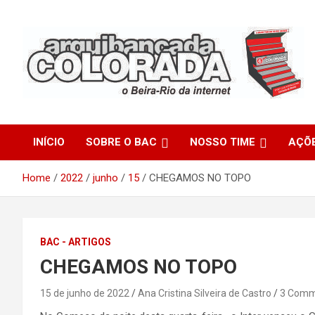
Skip
to
content
O Beira-Rio da Internet
Arquibancada Colorada
INÍCIO
SOBRE O BAC
NOSSO TIME
AÇÕ
Home
2022
junho
15
CHEGAMOS NO TOPO
BAC - ARTIGOS
CHEGAMOS NO TOPO
15 de junho de 2022
Ana Cristina Silveira de Castro
3 Comm