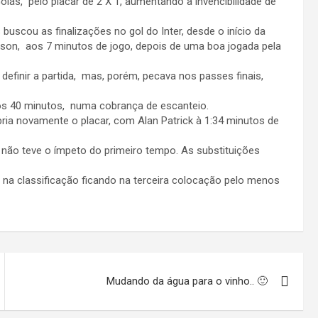
iás, pelo placar de 2 X 1, aumentando a invencibilidade de
uscou as finalizações no gol do Inter, desde o início da
lson, aos 7 minutos de jogo, depois de uma boa jogada pela
definir a partida, mas, porém, pecava nos passes finais,
s 40 minutos, numa cobrança de escanteio.
ia novamente o placar, com Alan Patrick à 1:34 minutos de
 não teve o ímpeto do primeiro tempo. As substituições
o na classificação ficando na terceira colocação pelo menos
Mudando da água para o vinho.. 🙂