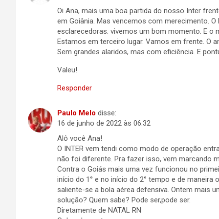
Oi Ana, mais uma boa partida do nosso Inter frent
em Goiânia. Mas vencemos com merecimento. O Man
esclarecedoras. vivemos um bom momento. E o ma
Estamos em terceiro lugar. Vamos em frente. O am
Sem grandes alaridos, mas com eficiência. E pont
Valeu!
Responder
Paulo Melo
disse:
16 de junho de 2022 às 06:32
Alô você Ana!
O INTER vem tendi como modo de operação entrar 
não foi diferente. Pra fazer isso, vem marcando 
Contra o Goiás mais uma vez funcionou no prime
início do 1° e no início do 2° tempo e de maneir
saliente-se a bola aérea defensiva. Ontem mais uma
solução? Quem sabe? Pode ser,pode ser.
Diretamente de NATAL RN