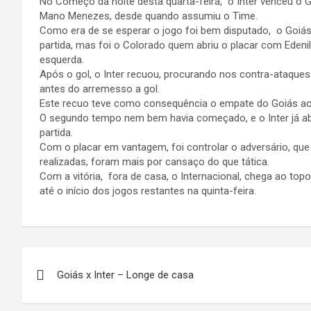
No Começo da noite desta quarta-feira, o Inter venceu o Go
Mano Menezes, desde quando assumiu o Time.
Como era de se esperar o jogo foi bem disputado, o Goiás b
partida, mas foi o Colorado quem abriu o placar com Edeni
esquerda.
Após o gol, o Inter recuou, procurando nos contra-ataques 
antes do arremesso a gol.
Este recuo teve como consequência o empate do Goiás ao
O segundo tempo nem bem havia começado, e o Inter já abr
partida.
Com o placar em vantagem, foi controlar o adversário, que
realizadas, foram mais por cansaço do que tática.
Com a vitória, fora de casa, o Internacional, chega ao top
até o início dos jogos restantes na quinta-feira.
Navegação
Goiás x Inter – Longe de casa
de