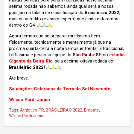
muitas partidas para serem realizadas nesta décima-
sétima rodada não sabemos ainda qual será a nossa
posição na tabela de classificação do
Brasileirão 2022
,
mas eu acredito (e assim espero) que ainda estaremos
dentro do G4.
Agora temos que se preparar muitíssimo bem
físicamente, tecnicamente e mentalmente já que na
próxima quarta-feira à noite vamos enfrentar a tradicional,
fortíssima e perigosa equipe do
S
ã
o
P
a
u
l
o-
S
P
no
estádio
Gigante da Beira-Rio
, pela décima-oitava rodada do
Brasileirão 2022
!
Até breve,
Saudações Coloradas da Terra do Sol Nascente,
Wilson Pardi Junior
Tags:
Athletico-PR
,
BRASILEIRÃO 2022
,
Empate
,
Wilson Pardi Junior