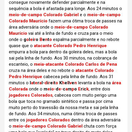
consegue novamente defender parcialmente e na
sequência a bola é afastada para longe. Aos 24 minutos o
meio-de-campo Colorado Gabriel
e o
meio-de-campo
Colorado Maurício
fazem uma ótima troca de passes na
área adversária onde o
meio-de-campo Colorado
Maurício
vai até a linha de fundo e cruza para o meio
onde o
g
o
l
e
i
r
o
B
e
n
t
o
espalma parcialmente e no rebote
quase que o
atacante Colorado Pedro Henrique
empurra a bola para dentro da goleira deles, mas a bola
sai pela linha de fundo. Aos 30 minutos, na cobrança de
escanteio, o
meia-atacante Colorado Carlos de Pena
cruza na área deles e no rebote o
atacante Colorado
Pedro Henrique
cabecea pela linha de fundo. Aos 31
minutos o
l
a
t
e
r
a
l-
d
i
r
e
i
t
o
K
h
e
l
l
v
e
n
levanta a bola na
área
Colorada
onde o
m
e
i
o-
d
e-
c
a
m
p
o
E
r
i
c
k
, entre dois
jogadores Colorados
, cabecea com muito perigo uma
bola que toca no gramado sintético e passa por cima
muito perto do travessão da nossa meta e sai pela linha
de fundo. Aos 34 minutos, numa ótima troca de passes
entre os
jogadores Colorados
dentro da área adversária
o
meio-de-campo Colorado Gabriel
chuta com força