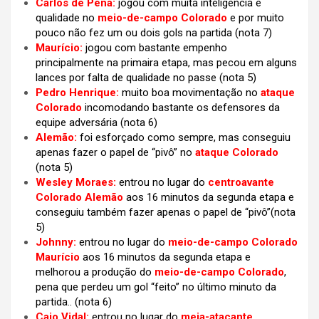
Carlos de Pena:
jogou com muita inteligência e
qualidade no
meio-de-campo Colorado
e por muito
pouco não fez um ou dois gols na partida
(nota 7)
Maurício:
jogou com bastante empenho
principalmente na primaira etapa, mas pecou em alguns
lances por falta de qualidade no passe (nota 5)
Pedro Henrique:
muito boa movimentação no
ataque
Colorado
incomodando bastante os defensores da
equipe adversária (nota 6)
Alemão:
foi esforçado como sempre, mas conseguiu
apenas fazer o papel de “pivô” no
ataque Colorado
(nota 5)
Wesley Moraes:
entrou no lugar do
centroavante
Colorado Alemão
aos 16 minutos da segunda etapa e
conseguiu também fazer apenas o papel de “pivô”(nota
5)
Johnny:
entrou no lugar do
meio-de-campo Colorado
Maurício
aos 16 minutos da segunda etapa e
melhorou a produção do
meio-de-campo Colorado
,
pena que perdeu um gol “feito” no último minuto da
partida.. (nota 6)
Caio Vidal:
entrou no lugar do
meia-atacante