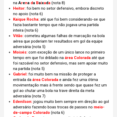
na
A
r
e
n
a
d
a
B
a
i
x
a
d
a
(nota 8)
Heitor:
foi bem no setor defensivo, embora discreto
no apoio (nota 6)
Kaique Rocha:
até que foi bem considerando-se que
fazia bastante tempo que não jogava uma partida
inteira (nota 6)
Vitão:
cometeu algumas falhas de marcação na bola
aérea que poderiam ter resultados em gol da equipe
adversária (nota 5)
Moisés:
com exceção de um único lance no primeiro
tempo em que foi driblado na
área Colorada
até que
foi razoável no setor defensivo, mas sem apoiar muito
na partida (nota 5)
Gabriel:
foi muito bem na missão de proteger a
entrada da
área Colorada
e ainda fez uma ótima
movimentação mais à frente sendo que quase fez um
gol ao chutar uma bola na trave direita da meta
adversária (nota 7)
Edenílson:
jogou muito bem sempre em direção ao gol
adversário fazendo boas trocas de passes no
meio-
de-campo Colorado
(nota 6)