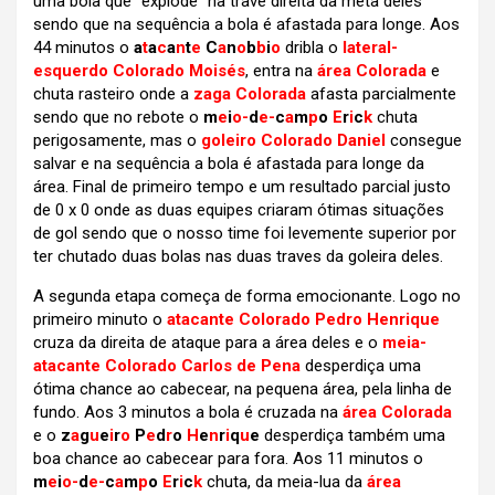
uma bola que “explode” na trave direita da meta deles
sendo que na sequência a bola é afastada para longe. Aos
44 minutos o
a
t
a
c
a
n
t
e
C
a
n
o
b
b
i
o
dribla o
lateral-
esquerdo Colorado Moisés
, entra na
área Colorada
e
chuta rasteiro onde a
zaga Colorada
afasta parcialmente
sendo que no rebote o
m
e
i
o-
d
e-
c
a
m
p
o
E
r
i
c
k
chuta
perigosamente, mas o
goleiro Colorado Daniel
consegue
salvar e na sequência a bola é afastada para longe da
área. Final de primeiro tempo e um resultado parcial justo
de 0 x 0 onde as duas equipes criaram ótimas situações
de gol sendo que o nosso time foi levemente superior por
ter chutado duas bolas nas duas traves da goleira deles.
A segunda etapa começa de forma emocionante. Logo no
primeiro minuto o
atacante Colorado Pedro Henrique
cruza da direita de ataque para a área deles e o
meia-
atacante Colorado Carlos de Pena
desperdiça uma
ótima chance ao cabecear, na pequena área, pela linha de
fundo. Aos 3 minutos a bola é cruzada na
área Colorada
e o
z
a
g
u
e
i
r
o
P
e
d
r
o
H
e
n
r
i
q
u
e
desperdiça também uma
boa chance ao cabecear para fora. Aos 11 minutos o
m
e
i
o-
d
e-
c
a
m
p
o
E
r
i
c
k
chuta, da meia-lua da
área