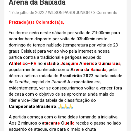
Arena da Baixada
17 de julho de 2022
WILSON PARDI JUNIOR
3 Comments
Prezado(a)s Colorado(a)s,
Fui dormir cedo neste sábado por volta de 21h00min para
acordar bem disposto por volta de 03h40min neste
domingo de tempo nublado (temperatura por volta de 23
graus Celsius) para ver ao vivo pela Internet a nossa
partida contra a tradicional e perigosa equipe do
A
t
h
l
e
t
i
c
o
–
P
R
no
e
s
t
á
d
i
o
J
o
a
q
u
i
m
A
m
é
r
i
c
o
G
u
i
m
a
r
ã
e
s
,
popularmente conhecido como
A
r
e
n
a
d
a
B
a
i
x
a
d
a,
pela
décima-sétima rodada do
Brasileirão 2022
na bela cidade
de
Curitiba
, capital do
Paraná
! A expectativa era,
evidentemente, ver se conseguiríamos voltar a vencer fora
de casa com o objetivo de se aproximar ainda mais do
líder e vice-líder da tabela de classificação do
Campeonato Brasileiro
.
A partida começa com o time deles tomando a iniciativa.
Aos 2 minutos o
a
t
a
c
a
n
t
e
C
u
e
l
l
o
recebe o passe no lado
esquerdo de ataque, gira para o meio e chuta