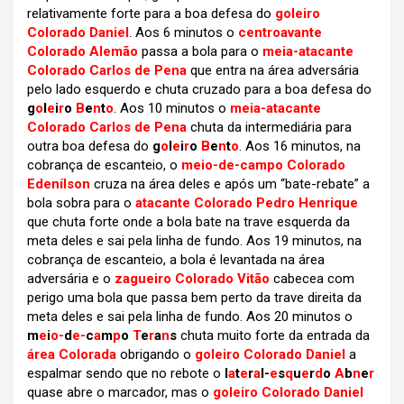
relativamente forte para a boa defesa do
goleiro
Colorado Daniel
. Aos 6 minutos o
centroavante
Colorado Alemão
passa a bola para o
meia-atacante
Colorado Carlos de Pena
que entra na área adversária
pelo lado esquerdo e chuta cruzado para a boa defesa do
g
o
l
e
i
r
o
B
e
n
t
o
. Aos 10 minutos o
meia-atacante
Colorado Carlos de Pena
chuta da intermediária para
outra boa defesa do
g
o
l
e
i
r
o
B
e
n
t
o
. Aos 16 minutos, na
cobrança de escanteio, o
meio-de-campo Colorado
Edenílson
cruza na área deles e após um “bate-rebate” a
bola sobra para o
atacante Colorado Pedro Henrique
que chuta forte onde a bola bate na trave esquerda da
meta deles e sai pela linha de fundo. Aos 19 minutos, na
cobrança de escanteio, a bola é levantada na área
adversária e o
zagueiro Colorado Vitão
cabecea com
perigo uma bola que passa bem perto da trave direita da
meta deles e sai pela linha de fundo. Aos 20 minutos o
m
e
i
o-
d
e-
c
a
m
p
o
T
e
r
a
n
s
chuta muito forte da entrada da
área Colorada
obrigando o
goleiro Colorado Daniel
a
espalmar sendo que no rebote o
l
a
t
e
r
a
l-
e
s
q
u
e
r
d
o
A
b
n
e
r
quase abre o marcador, mas o
goleiro Colorado Daniel