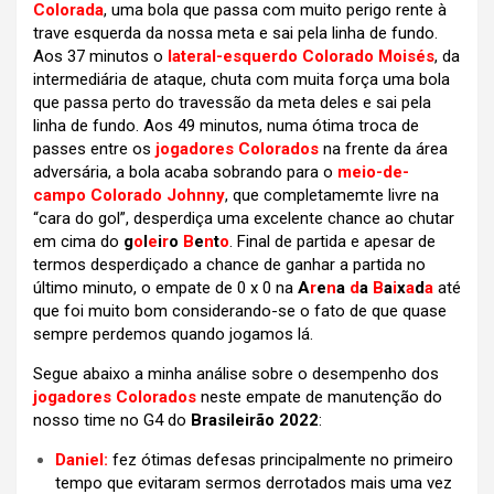
Colorada
, uma bola que passa com muito perigo rente à
trave esquerda da nossa meta e sai pela linha de fundo.
Aos 37 minutos o
lateral-esquerdo Colorado Moisés
, da
intermediária de ataque, chuta com muita força uma bola
que passa perto do travessão da meta deles e sai pela
linha de fundo. Aos 49 minutos, numa ótima troca de
passes entre os
jogadores Colorados
na frente da área
adversária, a bola acaba sobrando para o
meio-de-
campo Colorado Johnny
, que completamemte livre na
“cara do gol”, desperdiça uma excelente chance ao chutar
em cima do
g
o
l
e
i
r
o
B
e
n
t
o
. Final de partida e apesar de
termos desperdiçado a chance de ganhar a partida no
último minuto, o empate de 0 x 0 na
A
r
e
n
a
d
a
B
a
i
x
a
d
a
até
que foi muito bom considerando-se o fato de que quase
sempre perdemos quando jogamos lá.
Segue abaixo a minha análise sobre o desempenho dos
jogadores Colorados
neste empate de manutenção do
nosso time no G4 do
Brasileirão 2022
:
Daniel:
fez ótimas defesas principalmente no primeiro
tempo que evitaram sermos derrotados mais uma vez