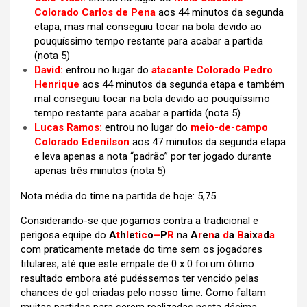
Colorado Carlos de Pena
aos 44 minutos da segunda
etapa, mas mal conseguiu tocar na bola devido ao
pouquíssimo tempo restante para acabar a partida
(nota 5)
David:
entrou no lugar do
atacante Colorado Pedro
Henrique
aos 44 minutos da segunda etapa e também
mal conseguiu tocar na bola devido ao pouquíssimo
tempo restante para acabar a partida (nota 5)
Lucas Ramos:
entrou no lugar do
meio-de-campo
Colorado Edenílson
aos 47 minutos da segunda etapa
e leva apenas a nota “padrão” por ter jogado durante
apenas três minutos (nota 5)
Nota média do time na partida de hoje: 5,75
Considerando-se que jogamos contra a tradicional e
perigosa equipe do
A
t
h
l
e
t
i
c
o
–
P
R
na
A
r
e
n
a
d
a
B
a
i
x
a
d
a
com praticamente metade do time sem os jogadores
titulares, até que este empate de 0 x 0 foi um ótimo
resultado embora até pudéssemos ter vencido pelas
chances de gol criadas pelo nosso time. Como faltam