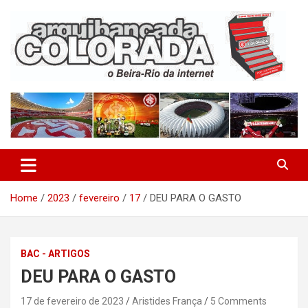
Skip
to
content
O Beira-Rio da Internet
Arquibancada Colorada
Home
2023
fevereiro
17
DEU PARA O GASTO
BAC - ARTIGOS
DEU PARA O GASTO
17 de fevereiro de 2023
Aristides França
5 Comments