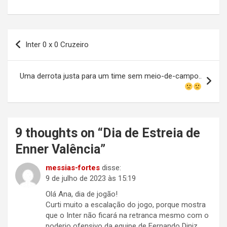
Navegação
Inter 0 x 0 Cruzeiro
de
Post
Uma derrota justa para um time sem meio-de-campo..
9 thoughts on “
Dia de Estreia de
Enner Valência
”
messias-fortes
disse:
9 de julho de 2023 às 15:19
Olá Ana, dia de jogão!
Curti muito a escalação do jogo, porque mostra
que o Inter não ficará na retranca mesmo com o
poderio ofensivo da equipe de Fernando Diniz.