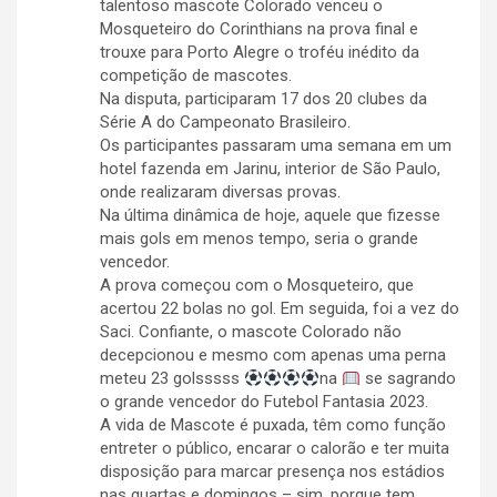
talentoso mascote Colorado venceu o
Mosqueteiro do Corinthians na prova final e
trouxe para Porto Alegre o troféu inédito da
competição de mascotes.
Na disputa, participaram 17 dos 20 clubes da
Série A do Campeonato Brasileiro.
Os participantes passaram uma semana em um
hotel fazenda em Jarinu, interior de São Paulo,
onde realizaram diversas provas.
Na última dinâmica de hoje, aquele que fizesse
mais gols em menos tempo, seria o grande
vencedor.
A prova começou com o Mosqueteiro, que
acertou 22 bolas no gol. Em seguida, foi a vez do
Saci. Confiante, o mascote Colorado não
decepcionou e mesmo com apenas uma perna
meteu 23 golsssss
na
se sagrando
o grande vencedor do Futebol Fantasia 2023.
A vida de Mascote é puxada, têm como função
entreter o público, encarar o calorão e ter muita
disposição para marcar presença nos estádios
nas quartas e domingos – sim, porque tem