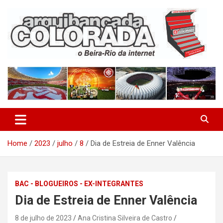
Skip
to
content
O Beira-Rio da Internet
Arquibancada Colorada
Home
2023
julho
8
Dia de Estreia de Enner Valência
BAC - BLOGUEIROS - EX-INTEGRANTES
Dia de Estreia de Enner Valência
8 de julho de 2023
Ana Cristina Silveira de Castro