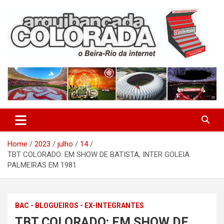
Skip
to
content
O Beira-Rio da Internet
Arquibancada Colorada
Home
2023
julho
14
TBT COLORADO: EM SHOW DE BATISTA, INTER GOLEIA
PALMEIRAS EM 1981
BAC - BLOGUEIROS - EX-INTEGRANTES
TBT COLORADO: EM SHOW DE