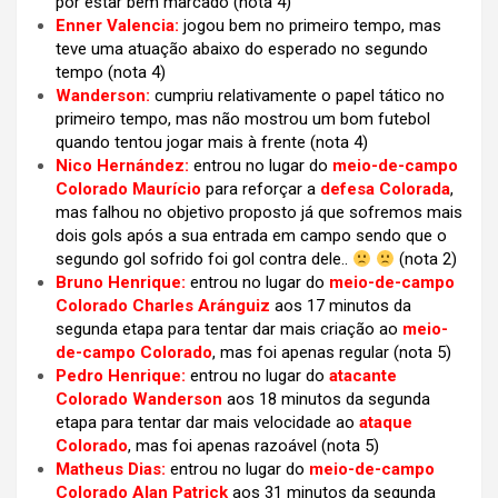
por estar bem marcado (nota 4)
Enner Valencia:
jogou bem no primeiro tempo, mas
teve uma atuação abaixo do esperado no segundo
tempo
(nota 4)
Wanderson:
cumpriu relativamente o papel tático no
primeiro tempo, mas não mostrou um bom futebol
quando tentou jogar mais à frente
(nota 4)
Nico Hernández:
entrou no lugar do
meio-de-campo
Colorado Maurício
para reforçar a
defesa Colorada
,
mas falhou no objetivo proposto já que sofremos mais
dois gols após a sua entrada em campo sendo que o
segundo gol sofrido foi gol contra dele..
(nota 2)
Bruno Henrique:
entrou no lugar do
meio-de-campo
Colorado Charles Aránguiz
aos 17 minutos da
segunda etapa para tentar dar mais criação ao
meio-
de-campo Colorado
, mas foi apenas regular
(nota 5)
Pedro Henrique:
entrou no lugar do
atacante
Colorado Wanderson
aos 18 minutos da segunda
etapa para tentar dar mais velocidade ao
ataque
Colorado
, mas foi apenas razoável
(nota 5)
Matheus Dias:
entrou no lugar do
meio-de-campo
Colorado Alan Patrick
aos 31 minutos da segunda