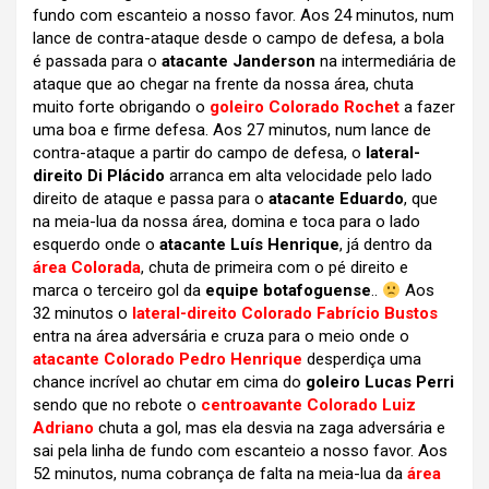
fundo com escanteio a nosso favor. Aos 24 minutos, num
lance de contra-ataque desde o campo de defesa, a bola
é passada para o
atacante Janderson
na intermediária de
ataque que ao chegar na frente da nossa área, chuta
muito forte obrigando o
goleiro Colorado Rochet
a fazer
uma boa e firme defesa. Aos 27 minutos, num lance de
contra-ataque a partir do campo de defesa, o
lateral-
direito Di Plácido
arranca em alta velocidade pelo lado
direito de ataque e passa para o
atacante Eduardo
, que
na meia-lua da nossa área, domina e toca para o lado
esquerdo onde o
atacante Luís Henrique
, já dentro da
área Colorada
, chuta de primeira com o pé direito e
marca o terceiro gol da
equipe botafoguense
..
Aos
32 minutos o
lateral-direito Colorado Fabrício Bustos
entra na área adversária e cruza para o meio onde o
atacante Colorado Pedro Henrique
desperdiça uma
chance incrível ao chutar em cima do
goleiro Lucas Perri
sendo que no rebote o
centroavante Colorado Luiz
Adriano
chuta a gol, mas ela desvia na zaga adversária e
sai pela linha de fundo com escanteio a nosso favor. Aos
52 minutos, numa cobrança de falta na meia-lua da
área