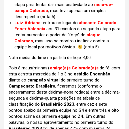
etapa para tentar dar mais criatividade ao
meio-de-
campo Colorado
, mas teve apenas um simples
desempenho
(nota 5)
Luiz Adriano:
entrou no lugar do
atacante Colorado
Enner Valencia
aos 31 minutos da segunda etapa para
tentar aumentar o poder de “fogo” do
ataque
Colorado
, mas isso se mostrou ineficaz contra a
equipe local por motivos óbvios..
(nota 5)
Nota média do time na partida de hoje: 4,00
Pois é meus(minhas)
amigo(a)s
Colorado(a)s
de fé: com
esta derrota merecida de 1 x 3 no
estádio Engenhão
diante do
campeão virtual
do primeiro turno do
Campeonato Brasileiro
, ficaremos (conforme o
encerramento desta décima-nona rodada) entre a décima-
segunda e décima-quarta posições na tabela de
classificação do
Brasileirão 2023
, entre dez e sete
pontos abaixo da primeira equipe no G4 e entre três e oito
pontos acima da primeira equipe no Z4..
Em outras
palavras, o nosso aproveitamento no primeiro turno do
Brasileirão 2023
foi de apenas 42% com míseros 24