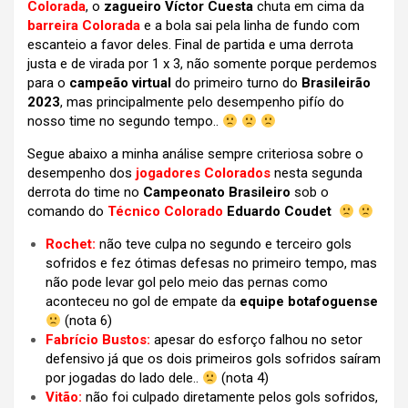
Colorada
, o
zagueiro Víctor Cuesta
chuta em cima da
barreira Colorada
e a bola sai pela linha de fundo com
escanteio a favor deles. Final de partida e uma derrota
justa e de virada por 1 x 3, não somente porque perdemos
para o
campeão virtual
do primeiro turno do
Brasileirão
2023
, mas principalmente pelo desempenho pifío do
nosso time no segundo tempo..
Segue abaixo a minha análise sempre criteriosa sobre o
desempenho dos
jogadores Colorados
nesta segunda
derrota do time no
Campeonato Brasileiro
sob o
comando do
Técnico Colorado
Eduardo Coudet
Rochet:
não teve culpa no segundo e terceiro gols
sofridos e fez ótimas defesas no primeiro tempo, mas
não pode levar gol pelo meio das pernas como
aconteceu no gol de empate da
equipe botafoguense
(nota 6)
Fabrício Bustos:
apesar do esforço falhou no setor
defensivo já que os dois primeiros gols sofridos saíram
por jogadas do lado dele..
(nota 4)
Vitão:
não foi culpado diretamente pelos gols sofridos,