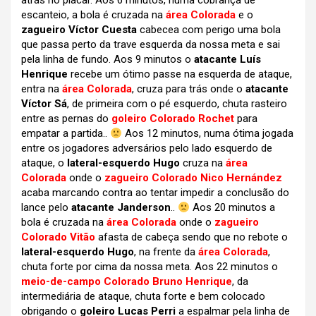
atrás no placar. Aos 6 minutos, numa cobrança de
escanteio, a bola é cruzada na
área Colorada
e o
zagueiro Víctor Cuesta
cabecea com perigo uma bola
que passa perto da trave esquerda da nossa meta e sai
pela linha de fundo. Aos 9 minutos o
atacante Luís
Henrique
recebe um ótimo passe na esquerda de ataque,
entra na
área Colorada
, cruza para trás onde o
atacante
Víctor Sá
, de primeira com o pé esquerdo, chuta rasteiro
entre as pernas do
goleiro Colorado Rochet
para
empatar a partida..
Aos 12 minutos, numa ótima jogada
entre os jogadores adversários pelo lado esquerdo de
ataque, o
lateral-esquerdo Hugo
cruza na
área
Colorada
onde o
zagueiro Colorado Nico Hernández
acaba marcando contra ao tentar impedir a conclusão do
lance pelo
atacante Janderson
..
Aos 20 minutos a
bola é cruzada na
área Colorada
onde o
zagueiro
Colorado Vitão
afasta de cabeça sendo que no rebote o
lateral-esquerdo Hugo
, na frente da
área Colorada
,
chuta forte por cima da nossa meta. Aos 22 minutos o
meio-de-campo Colorado Bruno Henrique
, da
intermediária de ataque, chuta forte e bem colocado
obrigando o
goleiro Lucas Perri
a espalmar pela linha de