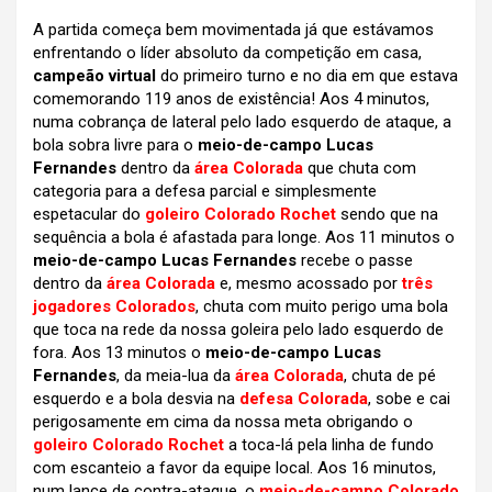
A partida começa bem movimentada já que estávamos
enfrentando o líder absoluto da competição em casa,
campeão virtual
do primeiro turno e no dia em que estava
comemorando 119 anos de existência! Aos 4 minutos,
numa cobrança de lateral pelo lado esquerdo de ataque, a
bola sobra livre para o
meio-de-campo Lucas
Fernandes
dentro da
área Colorada
que chuta com
categoria para a defesa parcial e simplesmente
espetacular do
goleiro Colorado Rochet
sendo que na
sequência a bola é afastada para longe. Aos 11 minutos o
meio-de-campo Lucas Fernandes
recebe o passe
dentro da
área Colorada
e, mesmo acossado por
três
jogadores Colorados
, chuta com muito perigo uma bola
que toca na rede da nossa goleira pelo lado esquerdo de
fora. Aos 13 minutos o
meio-de-campo Lucas
Fernandes
, da meia-lua da
área Colorada
, chuta de pé
esquerdo e a bola desvia na
defesa Colorada
, sobe e cai
perigosamente em cima da nossa meta obrigando o
goleiro Colorado Rochet
a toca-lá pela linha de fundo
com escanteio a favor da equipe local. Aos 16 minutos,
num lance de contra-ataque, o
meio-de-campo Colorado