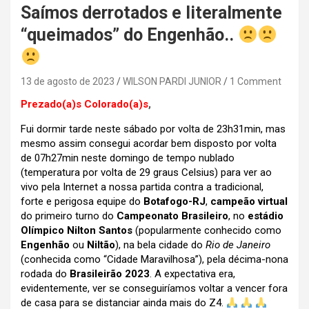
Saímos derrotados e literalmente
“queimados” do Engenhão..
13 de agosto de 2023
WILSON PARDI JUNIOR
1 Comment
Prezado(a)s Colorado(a)s
,
Fui dormir tarde neste sábado por volta de 23h31min, mas
mesmo assim consegui acordar bem disposto por volta
de 07h27min neste domingo de tempo nublado
(temperatura por volta de 29 graus Celsius) para ver ao
vivo pela Internet a nossa partida contra a tradicional,
forte e perigosa equipe do
Botafogo-RJ
,
campeão virtual
do primeiro turno do
Campeonato Brasileiro
, no
estádio
Olímpico Nilton Santos
(popularmente conhecido como
Engenhão
ou
Niltão
), na bela cidade do
Rio de Janeiro
(conhecida como “Cidade Maravilhosa”), pela décima-nona
rodada do
Brasileirão 2023
. A expectativa era,
evidentemente, ver se conseguiríamos voltar a vencer fora
de casa para se distanciar ainda mais do Z4.