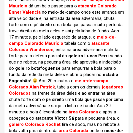
Maurício
dá um belo passe para o
atacante Colorado
Enner Valencia
no meio-de-campo onde este arranca em
alta velocidade e, na entrada da área adversária, chuta
forte com o pé direito uma bola que passa muito perto da
trave direita da meta deles e sai pela linha de fundo. Aos
17 minutos, pelo lado esquerdo de ataque, o
meio-de-
campo Colorado Maurício
tabela com o
atacante
Colorado Wanderson
, entra na área adversária e chuta
forte para a defesa parcial do
goleiro Lucas Perri
sendo
que no rebote, na pequena área, ele aproveita a indecisão
do
goleiro botafoguense
para empurrar a bola para o
fundo da rede da meta deles e abrir o placar no
estádio
Engenhão
!
Aos 20 minutos o
meio-de-campo
Colorado Alan Patrick
, tabela com os demais
jogadores
Colorados
na frente da área deles e ao entrar na área
chuta forte com o pé direito uma bola que passa por cima
da meta adversária e sai pela linha de fundo. Aos 29
minutos a bola é levantada na
área Colorada
e após a
cabeçada do
atacante Victor Sá
para a pequena área, o
goleiro Colorado Rochet
tira de soco, mas no rebote a
bola volta para dentro da
área Colorada
onde o
meio-de-