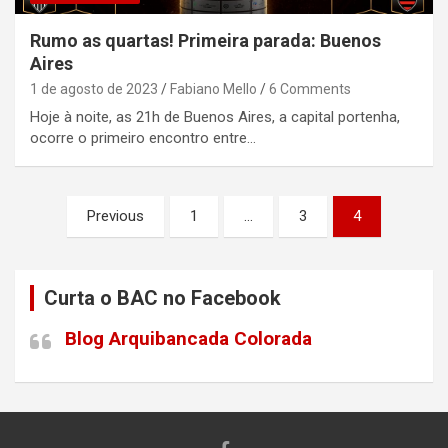
Rumo as quartas! Primeira parada: Buenos
Aires
1 de agosto de 2023
Fabiano Mello
6 Comments
Hoje à noite, as 21h de Buenos Aires, a capital portenha,
ocorre o primeiro encontro entre…
Paginação
Previous
1
…
3
4
de
posts
Curta o BAC no Facebook
Blog Arquibancada Colorada