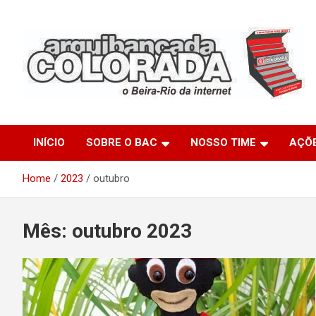
Skip
to
content
O Beira-Rio da Internet
Arquibancada Colorada
INÍCIO
SOBRE O BAC
NOSSO TIME
AÇÕ
Home
2023
outubro
Mês:
outubro 2023