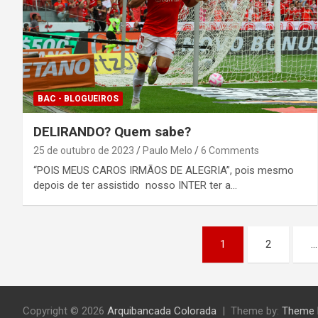
BAC - BLOGUEIROS
DELIRANDO? Quem sabe?
25 de outubro de 2023
Paulo Melo
6 Comments
“POIS MEUS CAROS IRMÃOS DE ALEGRIA”, pois mesmo
depois de ter assistido nosso INTER ter a…
Paginação
1
2
…
de
posts
Copyright © 2026
Arquibancada Colorada
Theme by:
Theme 