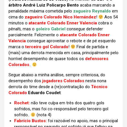
árbitro André Luiz Policarpo Bento
acaba marcando a
penalidade máxima cometida pelo
zagueiro Reynaldo
em
cima do
zagueiro Colorado Nico Hernández
!
Aos 54
minutos o
atacante Colorado Enner Valencia
cobra o
pênalti, mas o
goleiro Gabriel
consegue defender
parcialmente. Felizmente o
atacante Colorado Enner
Valencia
consegue aproveitar o rebote e de pé esquerdo
marca o
terceiro gol Colorado
!
Final de partida e
(mais) uma derrota merecida em casa, principalmente pelo
horrível desempenho de quase todos os
defensores
Colorados
..
Segue abaixo a minha análise, sempre criteriosa, do
desempenho dos
jogadores Colorados
nesta nona
derrota do time desde a (re)contratação do
Técnico
Colorado
Eduardo Coudet
:
Rochet:
não teve culpa em três dos quatro gols
sofridos, mas foi co-responsável pelo terceiro gol
sofrido..
(nota 4)
Fabrício Bustos:
foi razoável no apoio, mas o principal
responsável no segundo gol sofrido já que falhou na