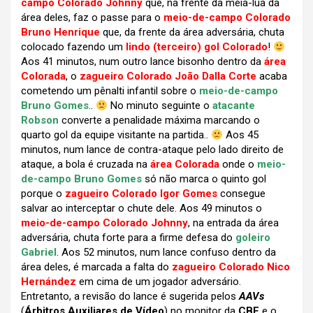
campo Colorado Johnny
que, na frente da meia-lua da
área deles, faz o passe para o
meio-de-campo Colorado
Bruno Henrique
que, da frente da área adversária, chuta
colocado fazendo um
lindo (terceiro) gol Colorado
!
Aos 41 minutos, num outro lance bisonho dentro da
área
Colorada
, o
zagueiro Colorado João Dalla Corte
acaba
cometendo um pênalti infantil sobre o
meio-de-campo
Bruno Gomes
..
No minuto seguinte o
atacante
Robson
converte a penalidade máxima marcando o
quarto gol da equipe visitante na partida..
Aos 45
minutos, num lance de contra-ataque pelo lado direito de
ataque, a bola é cruzada na
área Colorada
onde o
meio-
de-campo Bruno Gomes
só não marca o quinto gol
porque o
zagueiro Colorado Igor Gomes
consegue
salvar ao interceptar o chute dele. Aos 49 minutos o
meio-de-campo Colorado Johnny
, na entrada da área
adversária, chuta forte para a firme defesa do
goleiro
Gabriel
. Aos 52 minutos, num lance confuso dentro da
área deles, é marcada a falta do
zagueiro Colorado Nico
Hernández
em cima de um jogador adversário.
Entretanto, a revisão do lance é sugerida pelos
AAVs
(
Árbitros Auxiliares de Vídeo
) no monitor da
CBF
e o