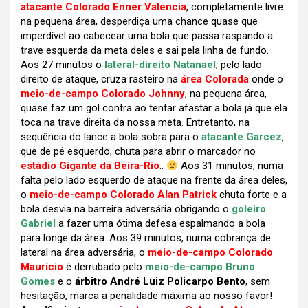
atacante Colorado Enner Valencia
, completamente livre
na pequena área, desperdiça uma chance quase que
imperdível ao cabecear uma bola que passa raspando a
trave esquerda da meta deles e sai pela linha de fundo.
Aos 27 minutos o
lateral-direito Natanael
, pelo lado
direito de ataque, cruza rasteiro na
área Colorada
onde o
meio-de-campo Colorado Johnny
, na pequena área,
quase faz um gol contra ao tentar afastar a bola já que ela
toca na trave direita da nossa meta. Entretanto, na
sequência do lance a bola sobra para o
atacante Garcez
,
que de pé esquerdo, chuta para abrir o marcador no
estádio Gigante da Beira-Rio
..
Aos 31 minutos, numa
falta pelo lado esquerdo de ataque na frente da área deles,
o
meio-de-campo Colorado Alan Patrick
chuta forte e a
bola desvia na barreira adversária obrigando o
goleiro
Gabriel
a fazer uma ótima defesa espalmando a bola
para longe da área. Aos 39 minutos, numa cobrança de
lateral na área adversária, o
meio-de-campo Colorado
Maurício
é derrubado pelo
meio-de-campo Bruno
Gomes
e o
árbitro André Luiz Policarpo Bento
, sem
hesitação, marca a penalidade máxima ao nosso favor!