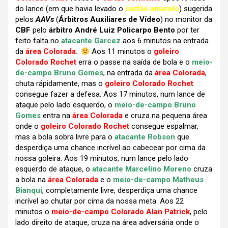
do lance (em que havia levado o
cartão amarelo
) sugerida
pelos
AAVs
(
Árbitros Auxiliares de Vídeo
) no monitor da
CBF
pelo
árbitro André Luiz Policarpo Bento
por ter
feito falta no
atacante Garcez
aos 6 minutos na entrada
da
área Colorada
..
Aos 11 minutos o
goleiro
Colorado Rochet
erra o passe na saída de bola e o
meio-
de-campo Bruno Gomes
, na entrada da
área Colorada
,
chuta rápidamente, mas o
goleiro Colorado Rochet
consegue fazer a defesa. Aos 17 minutos, num lance de
ataque pelo lado esquerdo, o
meio-de-campo Bruno
Gomes
entra na
área Colorada
e cruza na pequena área
onde o
goleiro Colorado Rochet
consegue espalmar,
mas a bola sobra livre para o
atacante Robson
que
desperdiça uma chance incrível ao cabecear por cima da
nossa goleira. Aos 19 minutos, num lance pelo lado
esquerdo de ataque, o
atacante Marcelino Moreno
cruza
a bola na
área Colorada
e o
meio-de-campo Matheus
Bianqui
, completamente livre, desperdiça uma chance
incrível ao chutar por cima da nossa meta. Aos 22
minutos o
meio-de-campo Colorado Alan Patrick
, pelo
lado direito de ataque, cruza na área adversária onde o