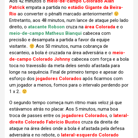
Aos 42 minutos o
meio-de-campo Colorado Alan
Patrick
empata a partida no
estádio Gigante da Beira-
Rio
ao converter o pênalti marcado anteriormente!
Entretanto, aos 48 minutos, num lance de ataque pelo lado
direito, o
atacante Robson
cruza na
área Colorada
e o
meio-de-campo Matheus Bianqui
cabecea com
precisão e desampata a partida a favor da equipe
visitante..
Aos 50 minutos, numa cobrança de
escanteio, a bola é cruzada na área adversária e o
meio-
de-campo Colorado Johnny
cabecea com força e a bola
toca no travessão da meta deles sendo afastada para
longe na sequência. Final de primeiro tempo e apesar do
esforço dos
jogadores Colorados
após ficarmos com
um jogador a menos, fomos para o intervalo perdendo por
1 x 2..
O segundo tempo começa num ritmo mais veloz já que
estávamos atrás no placar. Aos 5 minutos, numa boa
troca de passes entre os
jogadores Colorados
, o
lateral-
direito Colorado Fabrício Bustos
cruza da direita de
ataque na área deles onde a bola é afastada pela defesa
adversária e no rebote, o
lateral-esquerdo Colorado