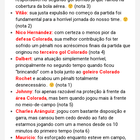
cobertura da bola aérea..
(nota 3)
Vitão:
sua justa expulsão no começo da partida foi
fundamental para a horrível jornada do nosso time..
(nota 2)
Nico Hernández:
com certeza o menos pior da
defesa Colorada
, sua melhor contribuição foi ter
sofrido um pênalti nos acréscimos finais da partida que
originou no
terceiro gol Colorado
(nota 4)
Dalbert:
uma atuação simplemente horrível,
principalmente no segundo tempo quando ficou
“brincando” com a bola junto ao
goleiro Colorado
Rochet
e acabou um pênalti totalmente
desnecessário..
(nota 1)
Johnny:
foi apenas razoável na proteção à frente da
área Colorada
, mas bem quando jogou mais à frente
no meio-de-campo (nota 5)
Charles Aránguiz:
jogou com bastante disposição e
garra, mas cansou bem cedo devido ao fato de
estarmos jogando com um a menos desde os 10
minutos do primeiro tempo (nota 6)
Maurício:
foi esforçado enquanto esteve em campo,