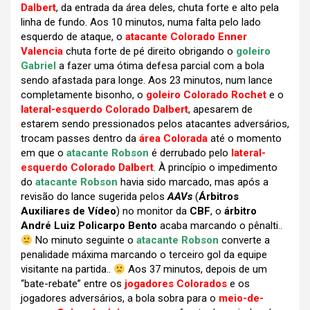
Dalbert
, da entrada da área deles, chuta forte e alto pela
linha de fundo. Aos 10 minutos, numa falta pelo lado
esquerdo de ataque, o
atacante Colorado Enner
Valencia
chuta forte de pé direito obrigando o
goleiro
Gabriel
a fazer uma ótima defesa parcial com a bola
sendo afastada para longe. Aos 23 minutos, num lance
completamente bisonho, o
goleiro Colorado Rochet
e o
lateral-esquerdo Colorado Dalbert
, apesarem de
estarem sendo pressionados pelos atacantes adversários,
trocam passes dentro da
área Colorada
até o momento
em que o
atacante Robson
é derrubado pelo
lateral-
esquerdo Colorado Dalbert
. À princípio o impedimento
do
atacante Robson
havia sido marcado, mas após a
revisão do lance sugerida pelos
AAVs
(
Árbitros
Auxiliares de Vídeo
) no monitor da
CBF
, o
árbitro
André Luiz Policarpo Bento
acaba marcando o pênalti..
No minuto seguinte o
atacante Robson
converte a
penalidade máxima marcando o terceiro gol da equipe
visitante na partida..
Aos 37 minutos, depois de um
“bate-rebate” entre os
jogadores Colorados
e os
jogadores adversários, a bola sobra para o
meio-de-