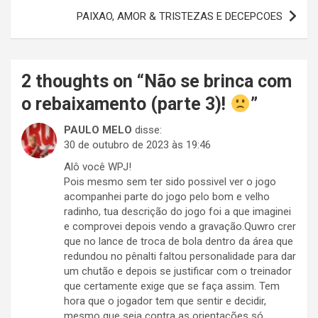
Post
PAIXAO, AMOR & TRISTEZAS E DECEPCOES
2 thoughts on “
Não se brinca com
o rebaixamento (parte 3)!
”
PAULO MELO
disse:
30 de outubro de 2023 às 19:46
Alô você WPJ!
Pois mesmo sem ter sido possivel ver o jogo
acompanhei parte do jogo pelo bom e velho
radinho, tua descrição do jogo foi a que imaginei
e comprovei depois vendo a gravação.Quwro crer
que no lance de troca de bola dentro da área que
redundou no pênalti faltou personalidade para dar
um chutão e depois se justificar com o treinador
que certamente exige que se faça assim. Tem
hora que o jogador tem que sentir e decidir,
mesmo que seja contra as orientações só