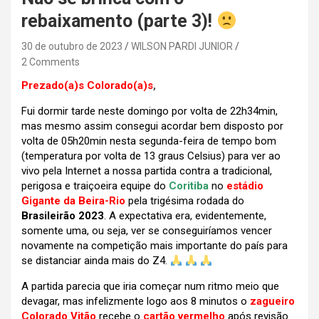
rebaixamento (parte 3)!
30 de outubro de 2023
WILSON PARDI JUNIOR
2 Comments
Prezado(a)s Colorado(a)s
,
Fui dormir tarde neste domingo por volta de 22h34min,
mas mesmo assim consegui acordar bem disposto por
volta de 05h20min nesta segunda-feira de tempo bom
(temperatura por volta de 13 graus Celsius) para ver ao
vivo pela Internet a nossa partida contra a tradicional,
perigosa e traiçoeira equipe do
Coritiba
no
estádio
Gigante da Beira-Rio
pela trigésima rodada do
Brasileirão 2023
. A expectativa era, evidentemente,
somente uma, ou seja, ver se conseguiríamos vencer
novamente na competição mais importante do país para
se distanciar ainda mais do Z4.
A partida parecia que iria começar num ritmo meio que
devagar, mas infelizmente logo aos 8 minutos o
zagueiro
Colorado Vitão
recebe o
cartão vermelho
após revisão