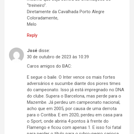
“treineiro”.
Diretamente da Cavalhada Porto Alegre
Coloradamente,
Melo
Reply
José
disse:
30 de outubro de 2023 às 10:39
Caros amigos do BAC:
E segue o baile. O Inter vence os mais fortes
adversários e sucumbe diante dos piores times
do campeonato. Isso já está impregnado no DNA
do clube. Supera o Barcelona, mas perde para o
Mazembe. Já perdeu um campeonato nacional,
acho que em 2005, por causa de uma derrota
para o Coritiba. E em 2020, perdeu em casa para
o Sport, onde abriria 4 pontos à frente do
Flamengo e ficou com apenas 1. E isso foi fatal
para perder o título para o rubro-negro carioca.