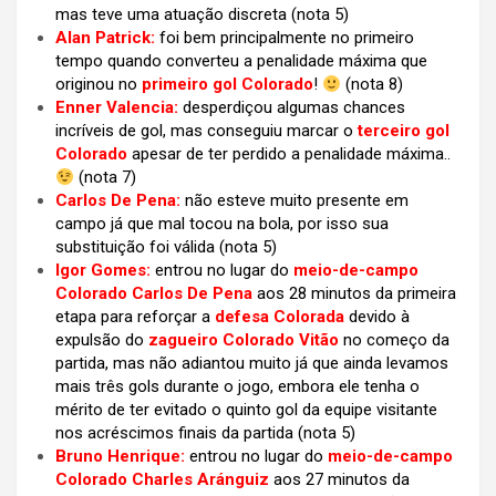
mas teve uma atuação discreta (nota 5)
Alan Patrick:
foi bem principalmente no primeiro
tempo quando converteu a penalidade máxima que
originou no
primeiro gol Colorado
!
(nota 8)
Enner Valencia:
desperdiçou algumas chances
incríveis de gol, mas conseguiu marcar o
terceiro gol
Colorado
apesar de ter perdido a penalidade máxima..
(nota 7)
Carlos De Pena:
não esteve muito presente em
campo já que mal tocou na bola, por isso sua
substituição foi válida
(nota 5)
Igor Gomes:
entrou no lugar do
meio-de-campo
Colorado Carlos De Pena
aos 28 minutos da primeira
etapa para reforçar a
defesa Colorada
devido à
expulsão do
zagueiro Colorado Vitão
no começo da
partida, mas não adiantou muito já que ainda levamos
mais três gols durante o jogo, embora ele tenha o
mérito de ter evitado o quinto gol da equipe visitante
nos acréscimos finais da partida
(nota 5)
Bruno Henrique:
entrou no lugar do
meio-de-campo
Colorado Charles Aránguiz
aos 27 minutos da