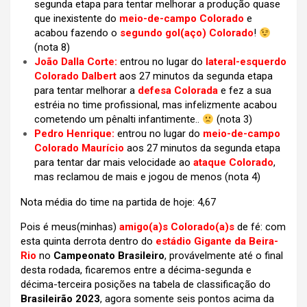
segunda etapa para tentar melhorar a produção quase
que inexistente do
meio-de-campo Colorado
e
acabou fazendo o
segundo gol(aço) Colorado
!
(nota 8)
João Dalla Corte:
entrou no lugar do
lateral-esquerdo
Colorado Dalbert
aos 27 minutos da segunda etapa
para tentar melhorar a
defesa Colorada
e fez a sua
estréia no time profissional, mas infelizmente acabou
cometendo um pênalti infantimente..
(
nota 3)
Pedro Henrique:
entrou no lugar do
meio-de-campo
Colorado Maurício
aos 27 minutos da segunda etapa
para tentar dar mais velocidade ao
ataque Colorado
,
mas reclamou de mais e jogou de menos
(nota 4)
Nota média do time na partida de hoje: 4,67
Pois é meus(minhas)
amigo(a)s
Colorado(a)s
de fé: com
esta quinta derrota dentro do
estádio Gigante da Beira-
Rio
no
Campeonato Brasileiro
, provávelmente até o final
desta rodada, ficaremos entre a décima-segunda e
décima-terceira posições na tabela de classificação do
Brasileirão 2023
, agora somente seis pontos acima da